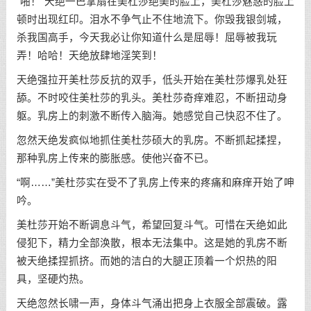
“啪！”天绝一巴掌扇在美杜莎绝美的脸上，美杜莎魅惑的脸上
顿时出现红印。泪水不争气止不住地流下。你毁我银剑城，
杀我国高手，今天我必让你知道什么是屈辱！屈辱被我玩
弄！哈哈！天绝放肆地淫笑到！
天绝强拉开美杜莎反抗的双手，低头开始在美杜莎爆乳处狂
舔。不时咬住美杜莎的乳头。美杜莎奇痒难忍，不断扭动身
躯。乳房上的刺激不断传入脑海。她感觉自己快忍不住了。
忽然天绝发疯似地抓住美杜莎硕大的乳房。不断抓起揉捏，
那种乳房上传来的膨胀感。使他兴奋不已。
“啊……”美杜莎实在受不了乳房上传来的疼痛和麻痒开始了呻
吟。
美杜莎开始不断调息斗气，希望回复斗气。可惜在天绝如此
侵犯下，精力全部涣散，根本无法集中。这是她的乳房不断
被天绝揉捏抓挤。而她的洁白的大腿正顶着一个炽热的阳
具，坚硬灼热。
天绝忽然长啸一声，身体斗气涌出把身上衣服全部震破。露