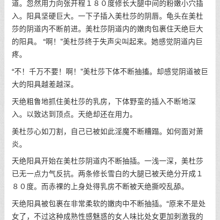
道。忽然用力向张开程１８０度修长大腿中间的粉嫩小穴插
入。阳具坚硬巨大。一下子插入美杜莎的阴唇。龟头在美杜
莎的阴道内不断前进。美杜莎阴道内的嫩肉包裹住天绝巨大
的阳具。 “啊！”美杜莎终于失声尖叫起来。她感觉阴道内巨
疼。
“不！千万不要！啊！”美杜莎下体不断抽搐。却感觉阴道被巨
大的阳具越差越深。
天绝粗鲁地抓住美杜莎的乳房，下体野蛮的插入不断地深
入。以致达到顶点。天绝却还在用力。
美杜莎心如刀割，自己已被如此淫魔不断糟蹋。如何面对萧
炎。
天绝阳具开始在美杜莎阴道内不断抽插。一浅一深，美杜莎
已无一点力气反抗。两条修长雪白的大腿已被天绝分开成１
８０度。而赤裸的上身处得乳房不断被天绝撕咬乱舔。
天绝阳具被包裹在非常柔软的嫩肉中不断抽插。“原来不是处
女了，不过这种成熟性感魅惑的女人味比处女更加刺激我的