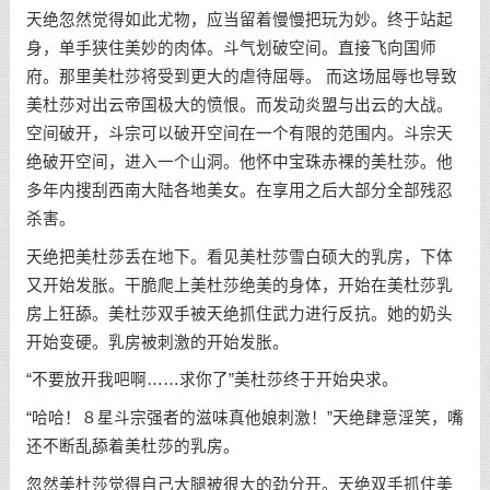
天绝忽然觉得如此尤物，应当留着慢慢把玩为妙。终于站起
身，单手狭住美妙的肉体。斗气划破空间。直接飞向国师
府。那里美杜莎将受到更大的虐待屈辱。 而这场屈辱也导致
美杜莎对出云帝国极大的愤恨。而发动炎盟与出云的大战。
空间破开，斗宗可以破开空间在一个有限的范围内。斗宗天
绝破开空间，进入一个山洞。他怀中宝珠赤裸的美杜莎。他
多年内搜刮西南大陆各地美女。在享用之后大部分全部残忍
杀害。
天绝把美杜莎丢在地下。看见美杜莎雪白硕大的乳房，下体
又开始发胀。干脆爬上美杜莎绝美的身体，开始在美杜莎乳
房上狂舔。美杜莎双手被天绝抓住武力进行反抗。她的奶头
开始变硬。乳房被刺激的开始发胀。
“不要放开我吧啊……求你了”美杜莎终于开始央求。
“哈哈！８星斗宗强者的滋味真他娘刺激！”天绝肆意淫笑，嘴
还不断乱舔着美杜莎的乳房。
忽然美杜莎觉得自己大腿被很大的劲分开。天绝双手抓住美