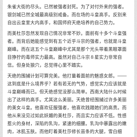
朱雀大街的尽头。已然被强者封死。为了对付外来的强者。
银剑城已然全城最高级别戒备。而在场的斗皇高手。反别来
自出云皇室大内高手，和国师府天绝培养的自己势力。
而美杜莎忽然发现自己情况非常不妙。面前有十多个斗皇强
者。而背后她能感觉到有五个近乎斗宗的强者，也就是斗皇
巅峰。而在这五个斗皇巅峰中尤其是那个光头带着黑眼罩面
目狰狞的毒师实力最高。虽然对自己斗宗８星实力非常自
信。但身处狼穴，总觉得心里不踏实。
天绝的围捕计划可算完美。他打量着面前的魅惑女郎。——
这到底是什么境界乎？若有若无的气势，感觉实力应该就是
斗皇巅峰而已。但天绝感觉没那么简单。西南大陆什么时候
出了这样的高手。尤其这么美丽。天绝曾经围捕过许多美丽
的美女斗皇。他喜欢征服强者，他喜欢践踏她们的高贵。而
他从来没见过如此妖媚的美杜莎，而且实力应该不低。性感
惹火的身材，深陷的乳沟，紧速的细腰。乳沟中暴露出的嫩
肉，冰肌玉肤。而他盯着美杜莎修长苗条的大腿，雪白细