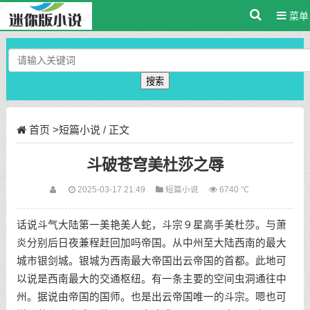
菜单
搜索
首页
>
短篇小说
/ 正文
斗破苍穹美杜莎之辱
2025-03-17 21:49
短篇小说
6740 ℃
话说斗气大陆第一美艳美人蛇，斗宗９星高手美杜莎。与萧
炎分别后日夜兼程赶回加吗帝国。从中州至大陆西南的最大
城市银剑城。银城为西南最大帝国出云帝国的首都。此地可
以说是西南最大的交通枢纽。有一条主要的空间虫洞通往中
州。据说由帝国的国师。也是出云帝国唯一的斗宗。嗯也可