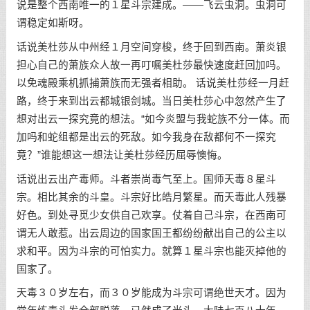
说是整个西南唯一的１星斗宗建成。——飞云虫洞。虫洞可
谓稳定如斯呀。
话说美杜莎从中州经１月空间穿梭，终于回到西南。萧炎银
担心自己的萧族众人故一再叮嘱美杜莎最快速度赶回加吗。
以免魂殿乘机抓捕萧族而无强者相助。 话说美杜莎经一月赶
路，终于来到出云都城银剑城。当日美杜莎心中忽然产生了
想对出云一探究竟的想法。“如今炎盟与我蛇族不分一体。而
加吗和蛇组都是出云的死敌。如今我身在敌都何不一探究
竟？”谁能想这一想法让美杜莎经历屈辱懊悔。
话说出云出产毒师。斗者崇尚毒气至上。国师天毒８星斗
宗。相比其余的斗皇。斗宗好比皓月繁星。而天毒此人残暴
好色。到处寻觅少女供自己欢享。仗着自己斗宗，在西南可
谓无人敢惹。出云周边的国家国王都纷纷献出自己的公主以
求和平。因为斗宗的可怕实力。就算１星斗宗也能灭掉他的
国家了。
天毒３０岁左右，而３０岁能成为斗宗可谓绝世天才。因为