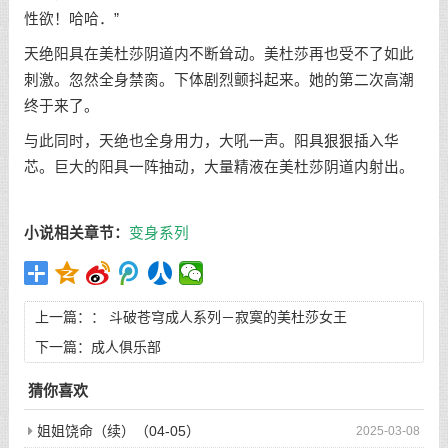
性欲！哈哈．”
天绝阳具在美杜莎阴道内不断耸动。美杜莎再也受不了如此
刺激。忽然全身禁脔。下体剧烈颤抖起来。她的第二次高潮
终于来了。
与此同时，天绝也全身用力，大吼一声。阳具狠狠插入华
芯。巨大的阳具一阵抽动，大量精液在美杜莎阴道内射出。
小说相关章节：
变身系列
上一篇：：
斗破苍穹成人系列－寂寞的美杜莎女王
下一篇：
成人俱乐部
猜你喜欢
姐姐饶命（续）（04-05）
2025-03-08