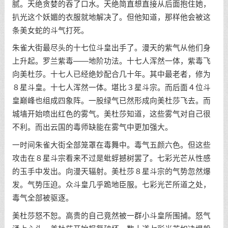
腻。天绝贪婪的吞了口水。天绝简直想直接从后面抱住她，
扒光这个妖媚的衣服就地解决了。但他知道，那样他会被这
条美女蛇的斗气打死。
朱雀大街最尽头的十七位斗皇出手了。漫天的紫气从他们身
上升起。罗兰紫毒——地阶功法。十七人浑然一体，紫毒飞
向美杜莎。十七人已经绝妙配合几十年。其中最老者，修为
８星斗皇。十七人浑然一体。堪比３星斗宗。而后面４位斗
皇巅峰也组成四象阵。一股绿气已然形成向美杜莎飞去。而
城墙开始喷出红色的雾气。美杜莎知道，这些雾气对自己很
不利。而出云国的毒师缺能在雾气中更加强大。
一时间朱雀大街全部笼罩在毒舞中。毒气五颜六色。但这些
攻击在８星斗宗看来不过是蚍蜉撼树罢了。七彩光芒从性感
的玉手中发出。向漫天辐射。美杜莎８星斗宗的气势忽然爆
发。气势压迫。众斗皇几乎跪地臣服。七彩光芒所道之处，
毒气全部被驱逐。
美杜莎怒不恕。高贵的自己竟然被一群小斗皇所围捕。怒气