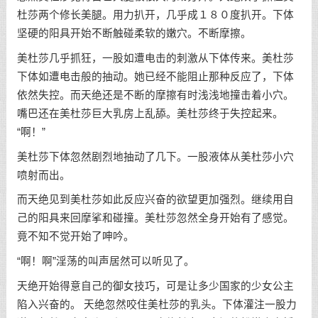
杜莎两个修长美腿。用力扒开，几乎成１８０度扒开。下体
坚硬的阳具开始不断触碰柔软的嫩穴。不断摩擦。
美杜莎几乎抓狂，一股如遭电击的刺激从下体传来。美杜莎
下体如遭电击般的抽动。她已经不能阻止那种反应了，下体
依然失控。而天绝还是不断的摩擦有时浅浅地撞击着小穴。
嘴巴还在美杜莎巨大乳房上乱舔。美杜莎终于失控起来。
“啊！”
美杜莎下体忽然剧烈地抽动了几下。一股液体从美杜莎小穴
喷射而出。
而天绝见到美杜莎如此反应兴奋的欲望更加强烈。继续用自
己的阳具来回摩挲和碰撞。美杜莎忽然全身开始有了感觉。
竟不知不觉开始了呻吟。
“啊！啊”淫荡的叫声居然可以听见了。
天绝开始得意自己的御女技巧，可是让多少国家的少女公主
陷入兴奋的。 天绝忽然咬住美杜莎的乳头。下体灌注一股力