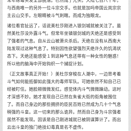
常年练毒头发全部脱落。已然成了光头。大陆七百八十年，
与西南唯一的另外一位斗宗交手。也就是加吗帝国云岚宗宗
主云山交手。左眼睛被斗气刺瞎。而成为独眼龙。
诸位看官扯远了，话说美杜莎刚进入银剑城就被关注了。虽
然美杜莎没外露斗气。但常年坐镇银剑城的天绝还是感受到
了强者的气息。自从云山被萧炎杀后。天绝在没有从西南大
陆发现过这种气息了。特别因性欲望强烈天绝许久的饥渴状
态下。天绝还能感受１到这种气息还带有一种女性的魅惑！
所以他的脑海中开始钩织一个捕捉计划。
（正文故事真正开始！）美杜莎穿梭在人潮中，一边思考着
斗气如何能抵御如此强大的毒师军队。可她依然不知自己已
经被盯住。她脸颊微微发红。感觉体内斗气微微躁动。这时
才深感不妙。她才发现自己已然在朱雀大街的街角被围住
了。而自己身边的那些拥挤的臣民百姓已然成为几十个气息
稍强的斗皇。这一切来的那么诡异。然而自己身为斗宗强者
居然不能发现。因该是自己刚进城就已被阴谋算计了。而出
云出斗皇的独门绝技幻毒真是名不虚传。