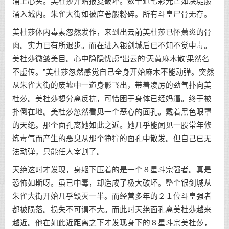
涌上心头。美杜莎开始报复破坏。数十道七彩光芒如决堤般
涌入城内。朱雀大街如被席卷般粉碎。所有斗皇尸骨无存。
美杜莎体内毒素忽然发作，来到出云前美杜莎已怀萧炎的骨
肉。实力已有所退步。而在进入银剑城后已不知不觉中毒。
美杜莎微皱美目。心中隐隐忧虑“出云的‘天黄麻木散’果然名
不虚传。”美杜莎忽然感觉自己全身开始麻木不能动弹。突然
从朱雀大街的废墟中一道身影飞出，带着凌厉的劲气扑向美
杜莎。美杜莎想分离反抗，可惜困于身体已经妈逼。终于被
扑倒在地。美杜莎忽然看见一个恶心的面孔。戴着黑色眼罩
的天绝。那个面孔离她如此之近。她几乎能闻见一股常年修
炼毒气而产生的恶臭从那个狰狞的面孔中散发。但自己已无
法动弹，只能任人宰割了。
天绝这时才发现，身躯下压着的是一个８星斗宗强者。真是
恐怖如斯呀。虽已中毒，却造成了极大破坏。整个银剑城从
朱雀大街开始几乎毁灭一半。而经营多年的２１位斗皇强者
都被陨落。损失不可谓不大。而此时天绝面孔离美杜莎越来
越近。他在如此近距离之下才发现身下的８星斗宗美杜莎，