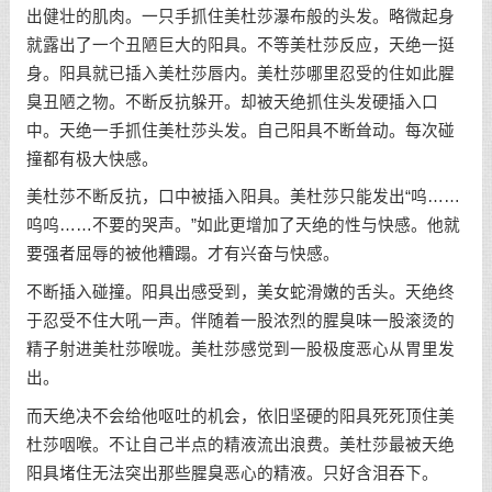
出健壮的肌肉。一只手抓住美杜莎瀑布般的头发。略微起身
就露出了一个丑陋巨大的阳具。不等美杜莎反应，天绝一挺
身。阳具就已插入美杜莎唇内。美杜莎哪里忍受的住如此腥
臭丑陋之物。不断反抗躲开。却被天绝抓住头发硬插入口
中。天绝一手抓住美杜莎头发。自己阳具不断耸动。每次碰
撞都有极大快感。
美杜莎不断反抗，口中被插入阳具。美杜莎只能发出“呜……
呜呜……不要的哭声。”如此更增加了天绝的性与快感。他就
要强者屈辱的被他糟蹋。才有兴奋与快感。
不断插入碰撞。阳具出感受到，美女蛇滑嫩的舌头。天绝终
于忍受不住大吼一声。伴随着一股浓烈的腥臭味一股滚烫的
精子射进美杜莎喉咙。美杜莎感觉到一股极度恶心从胃里发
出。
而天绝决不会给他呕吐的机会，依旧坚硬的阳具死死顶住美
杜莎咽喉。不让自己半点的精液流出浪费。美杜莎最被天绝
阳具堵住无法突出那些腥臭恶心的精液。只好含泪吞下。