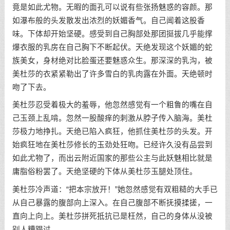
竟是如此尤物。无暇的面孔可以说有些张扬魅惑的容颜。那
如瀑布般的头发散发出浓烈的妖媚香气。自己闻着这股香
味。下体却开始坚硬。感受到自己胸部处那团挺拔几乎能撑
爆衣服的乳房在自己胸下不断起伏。天绝发现这个妖媚的蛇
族美女，身材绝对比脸蛋还要魅惑众生。那深深的乳沟，被
美杜莎的衣紧紧勒出了许多雪白的乳肉露在外面。天绝顿时
吻了下去。
美杜莎忍受着极大的羞辱，他忽然感觉有一个粗鲁的嘴在自
己玉颈上乱啃。忽然一股酸痒的刺激从脖子传入脑海。美杜
莎极力地挣扎。天绝已陷入疯狂，他抓住美杜莎的头发。开
始疯狂地在美杜莎修长的玉劲处狂吻。已经许久没有品尝到
如此尤物了，而出云附近国家的那些公主与此妖魅相比就是
庸脂俗粉罢了。天绝坚硬的下体从美杜莎玉腿处顶住。
美杜莎冷声道：“把本宗放开！”她忽然感觉有双粗糙的大手已
从自己暴露的腹部向上深入。在自己腹部不断抚摸揉搓，一
直向上向上。美杜莎拼死抵抗已是枉然，自己的身体从没被
别人糟蹋过。