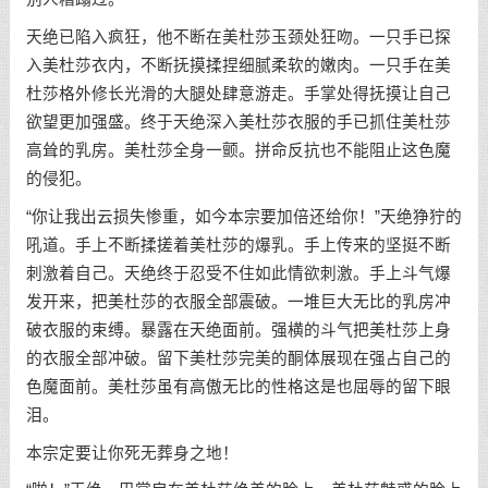
天绝已陷入疯狂，他不断在美杜莎玉颈处狂吻。一只手已探
入美杜莎衣内，不断抚摸揉捏细腻柔软的嫩肉。一只手在美
杜莎格外修长光滑的大腿处肆意游走。手掌处得抚摸让自己
欲望更加强盛。终于天绝深入美杜莎衣服的手已抓住美杜莎
高耸的乳房。美杜莎全身一颤。拼命反抗也不能阻止这色魔
的侵犯。
“你让我出云损失惨重，如今本宗要加倍还给你！”天绝狰狞的
吼道。手上不断揉搓着美杜莎的爆乳。手上传来的坚挺不断
刺激着自己。天绝终于忍受不住如此情欲刺激。手上斗气爆
发开来，把美杜莎的衣服全部震破。一堆巨大无比的乳房冲
破衣服的束缚。暴露在天绝面前。强横的斗气把美杜莎上身
的衣服全部冲破。留下美杜莎完美的酮体展现在强占自己的
色魔面前。美杜莎虽有高傲无比的性格这是也屈辱的留下眼
泪。
本宗定要让你死无葬身之地！