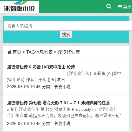
菜单
搜索
首页
> TAG信息列表 > 淫徒修仙传
淫徒修仙传 6.彩蛋 [AI]双中指山.论诗
【淫徒修仙传】6.彩蛋 [AI]双中
指山.论诗 作者：千年老五
[详细]
2026-06-06 10:45
分类：
长篇小说
淫徒修仙传 第七卷 潜龙无影 7.01 -- 7.1 薄如蝉翼的红膜
#海王 淫徒修仙传 第七卷 潜龙无影 Previously In 《淫徒修仙
传》第六季 韩挺从天而降，发现自己失去记忆，嘴里冒出一句：
“魔道淫宗柳廷寒”，而脑海里回荡着另一句：“淫灵不灭，灵根不
2026-06-06 10:45
分类：
长篇小说
死”。韩挺就这样，踏上了一
[详细]