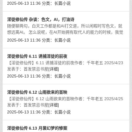
2025-06-13 11:36
分类：
长篇小说
淫徒修仙传 杂谈：色文，AI，打油诗
随便聊两句，白天工作都是和AI打交道，所以闲暇时写色文，就
想远离AI。 怎么说呢，在AI开始拥有取代人的能力的时候，我觉
得人类最宝贵的就是创造和欣赏。创造，就是AI无法想到的东
2025-06-13 11:36
分类：
长篇小说
西，无论是音乐，文章，绘画，数学
[详细]
淫徒修仙传 6.11 诱捕淫徒的前夜
【淫徒修仙传】6.11 诱捕淫徒的前夜作者：千年老五 2025/4/23
发表于：首发禁忌书屋
[详细]
2025-06-13 11:36
分类：
长篇小说
淫徒修仙传 6.12 山雨欲来的首映
【淫徒修仙传】6.12 山雨欲来的首映作者：千年老五 2025/4/25
发表于：首发禁忌书屋
[详细]
2025-06-13 11:36
分类：
长篇小说
淫徒修仙传 6.13 月裳幻梦的惨案