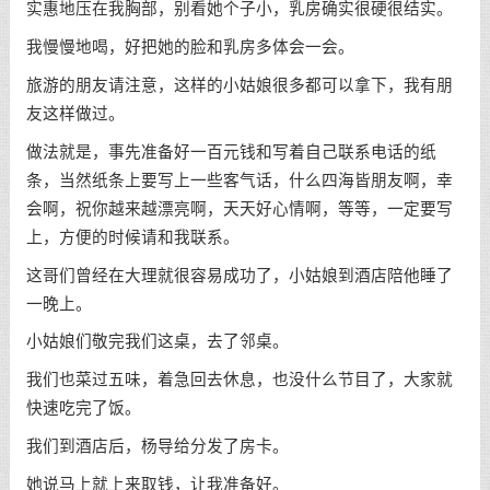
实惠地压在我胸部，别看她个子小，乳房确实很硬很结实。
我慢慢地喝，好把她的脸和乳房多体会一会。
旅游的朋友请注意，这样的小姑娘很多都可以拿下，我有朋
友这样做过。
做法就是，事先准备好一百元钱和写着自己联系电话的纸
条，当然纸条上要写上一些客气话，什么四海皆朋友啊，幸
会啊，祝你越来越漂亮啊，天天好心情啊，等等，一定要写
上，方便的时候请和我联系。
这哥们曾经在大理就很容易成功了，小姑娘到酒店陪他睡了
一晚上。
小姑娘们敬完我们这桌，去了邻桌。
我们也菜过五味，着急回去休息，也没什么节目了，大家就
快速吃完了饭。
我们到酒店后，杨导给分发了房卡。
她说马上就上来取钱，让我准备好。