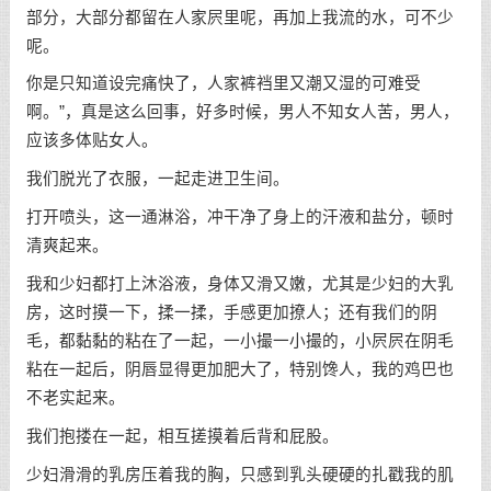
部分，大部分都留在人家屄里呢，再加上我流的水，可不少
呢。
你是只知道设完痛快了，人家裤裆里又潮又湿的可难受
啊。”，真是这么回事，好多时候，男人不知女人苦，男人，
应该多体贴女人。
我们脱光了衣服，一起走进卫生间。
打开喷头，这一通淋浴，冲干净了身上的汗液和盐分，顿时
清爽起来。
我和少妇都打上沐浴液，身体又滑又嫩，尤其是少妇的大乳
房，这时摸一下，揉一揉，手感更加撩人；还有我们的阴
毛，都黏黏的粘在了一起，一小撮一小撮的，小屄屄在阴毛
粘在一起后，阴唇显得更加肥大了，特别馋人，我的鸡巴也
不老实起来。
我们抱搂在一起，相互搓摸着后背和屁股。
少妇滑滑的乳房压着我的胸，只感到乳头硬硬的扎戳我的肌