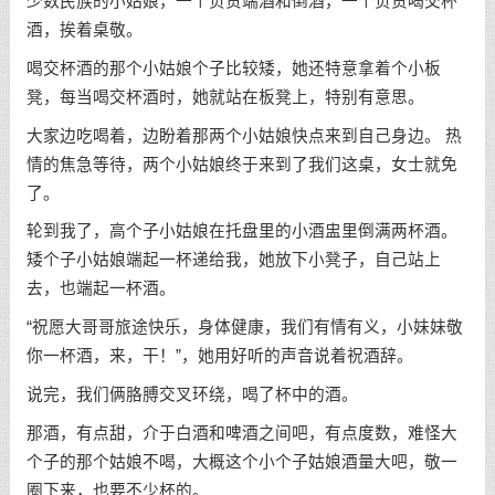
少数民族的小姑娘，一个负责端酒和倒酒，一个负责喝交杯
酒，挨着桌敬。
喝交杯酒的那个小姑娘个子比较矮，她还特意拿着个小板
凳，每当喝交杯酒时，她就站在板凳上，特别有意思。
大家边吃喝着，边盼着那两个小姑娘快点来到自己身边。 热
情的焦急等待，两个小姑娘终于来到了我们这桌，女士就免
了。
轮到我了，高个子小姑娘在托盘里的小酒盅里倒满两杯酒。
矮个子小姑娘端起一杯递给我，她放下小凳子，自己站上
去，也端起一杯酒。
“祝愿大哥哥旅途快乐，身体健康，我们有情有义，小妹妹敬
你一杯酒，来，干！”，她用好听的声音说着祝酒辞。
说完，我们俩胳膊交叉环绕，喝了杯中的酒。
那酒，有点甜，介于白酒和啤酒之间吧，有点度数，难怪大
个子的那个姑娘不喝，大概这个小个子姑娘酒量大吧，敬一
圈下来，也要不少杯的。