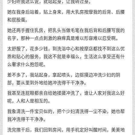
少妇听我这么说，就站起身，让我转过身。
她在我身后站着，贴上身来，用大乳房按摩我的后背、后腰
和屁股蛋。
她还两手握住乳房，把乳头当做毛笔在我后背和后腰写我的
名字，那种一点点刺激的麻痒真是难以形容难以忍受啊。
太舒服了，花多少钱，到洗浴中心和按摩店都找不到这么优
质和贴心的服务，我这不就是幸福么，生活这么享受还有什
么奢求什么抱怨呢。
差不多了，我站起身，拿起喷头，边抠摸边冲洗少妇的阴
部，要从里到外地给她冲洗得干干净净。
我甚至连屁眼都亲自给她揉搓冲洗了，谁让人家对我这么好
呢，人和人是相互的。
我象清洗一件宝贝似的，把个少妇清洗得一尘不染，她也帮
我冲洗得干干净净。
洗完擦干后，我们回到房间，用手机定好叫醒时间，美美地