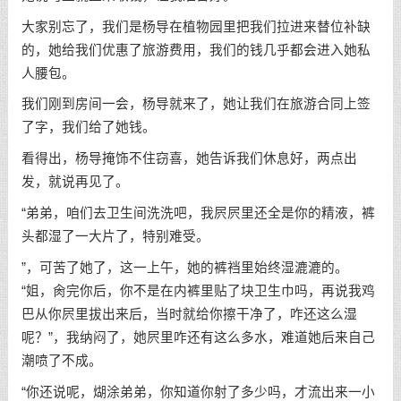
大家别忘了，我们是杨导在植物园里把我们拉进来替位补缺
的，她给我们优惠了旅游费用，我们的钱几乎都会进入她私
人腰包。
我们刚到房间一会，杨导就来了，她让我们在旅游合同上签
了字，我们给了她钱。
看得出，杨导掩饰不住窃喜，她告诉我们休息好，两点出
发，就说再见了。
“弟弟，咱们去卫生间洗洗吧，我屄屄里还全是你的精液，裤
头都湿了一大片了，特别难受。
”，可苦了她了，这一上午，她的裤裆里始终湿漉漉的。
“姐，肏完你后，你不是在内裤里贴了块卫生巾吗，再说我鸡
巴从你屄里拔出来后，当时就给你擦干净了，咋还这么湿
呢？”，我纳闷了，她屄里咋还有这么多水，难道她后来自己
潮喷了不成。
“你还说呢，煳涂弟弟，你知道你射了多少吗，才流出来一小