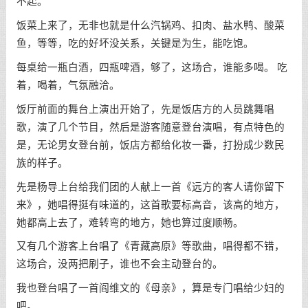
不起。
饭菜上来了，无非也就是什么汽锅鸡、扣肉、盐水鸭、酸菜
鱼，等等，吃的好坏没关系，关键是为生，能吃饱。
每桌给一瓶白酒，四瓶啤酒，够了，这场合，谁能多喝。 吃
着，喝着，气氛融洽。
饭厅前面的舞台上演出开始了，先是饭店方的人员跳舞唱
歌，演了几个节目，然后是游客随意登台演唱，有点特色的
是，无论男女登台前，饭店方都给化妆一番，打扮成少数民
族的样子。
先是杨导上台给我们团的人献上一首《远方的客人请你留下
来》，她唱得挺有味道的，这首歌要标高音，该高的地方，
她都高上去了，难转弯的地方，她也算过度顺畅。
又有几个游客上台唱了《青藏高原》等歌曲，唱得都不错，
这场合，没两把刷子，谁也不会主动登台的。
我也登台唱了一首阎维文的《母亲》，算是专门唱给少妇的
吧。