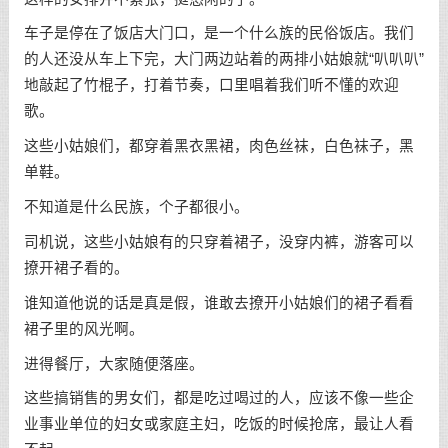
车子是停在了饭店大门口，是一个什么族的民俗饭店。我们
的人还没从车上下完，大门两边站着的两排小姑娘就“叭叭叭”
地敲起了竹棍子，打着节奏，口里唱着我们听不懂的欢迎
歌。
这些小姑娘们，都穿着黑衣黑裙，肉色丝袜，白色袜子，黑
单鞋。
不知道是什么民族，个子都很小。
司机说，这些小姑娘有的只穿着裙子，没穿内裤，游客可以
撩开裙子看的。
谁知道他说的话是真是假，谁敢去撩开小姑娘们的裙子看看
裙子里的风光啊。
进得餐厅，大家随便落座。
这些搞销售的男女们，都是吃过喝过的人，应该不像一些企
业事业单位的妇女或家庭主妇，吃饭的时候抢席，最让人看