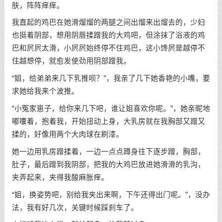
肤，阵阵痒痒。
我直起的鸡巴在她滑熘熘的两腿之间出熘来出熘去的，少妇
也挺着阴部，想用阴唇揉蹭我的大鸡吧，但涂抹了浴液的鸡
巴和屄屄太滑，小屄屄始终停不住鸡巴，这小馋屄是越停不
住越想停，就愈发使劲用阴部蹭我。
“姐，给弟弟来几下乳推呗？”，我亲了几下她香艳的小嘴，要
求她给我来个波推。
“小冤家崽子，给你来几下吧，谁让姐喜欢你呢。”，她亲昵地
嘟囔着，抱着我，开始扭动上身，大乳房就在我胸部又蹭又
揉的，好像用两个大肉球在刷漆。
她一边用乳房蹭揉着，一边一点点蹲身往下逐步蹭，胸部，
肚子，最后蹭到我阴部，把我的大鸡巴放进她滑滑的乳沟，
夹弄起来，夹得我酸麻胀痒。
“姐，换姿势吧，别给我夹出来啊，下午还得出门呢。”，没办
法，我有好几次，关键时候踩刹车了。