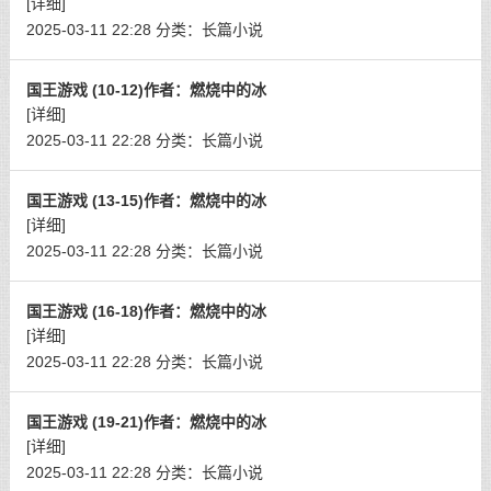
[详细]
2025-03-11 22:28
分类：
长篇小说
国王游戏 (10-12)作者：燃烧中的冰
[详细]
2025-03-11 22:28
分类：
长篇小说
国王游戏 (13-15)作者：燃烧中的冰
[详细]
2025-03-11 22:28
分类：
长篇小说
国王游戏 (16-18)作者：燃烧中的冰
[详细]
2025-03-11 22:28
分类：
长篇小说
国王游戏 (19-21)作者：燃烧中的冰
[详细]
2025-03-11 22:28
分类：
长篇小说