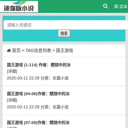
菜单
搜索
首页
> TAG信息列表 > 国王游戏
国王游戏 (1-114) 作者：燃烧中的冰
[详细]
2025-03-11 22:28
分类：
长篇小说
国王游戏 (04-06)作者：燃烧中的冰
[详细]
2025-03-11 22:28
分类：
长篇小说
国王游戏 (07-09)作者：燃烧中的冰