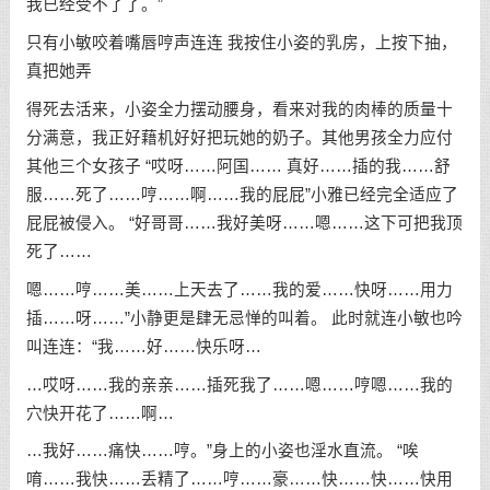
我已经受不了了。”
只有小敏咬着嘴唇哼声连连 我按住小姿的乳房，上按下抽，
真把她弄
得死去活来，小姿全力摆动腰身，看来对我的肉棒的质量十
分满意，我正好藉机好好把玩她的奶子。其他男孩全力应付
其他三个女孩子 “哎呀……阿国…… 真好……插的我……舒
服……死了……哼……啊……我的屁屁”小雅已经完全适应了
屁屁被侵入。 “好哥哥……我好美呀……嗯……这下可把我顶
死了……
嗯……哼……美……上天去了……我的爱……快呀……用力
插……呀……”小静更是肆无忌惮的叫着。 此时就连小敏也吟
叫连连：“我……好……快乐呀…
…哎呀……我的亲亲……插死我了……嗯……哼嗯……我的
穴快开花了……啊…
…我好……痛快……哼。”身上的小姿也淫水直流。 “唉
唷……我快……丢精了……哼……豪……快……快……快用