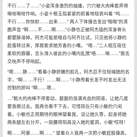
不行……了……”小姿浑身激烈的抽搐，穴穴被大肉棒套弄得
啾吱啾吱作响。小姿十根玉指紧紧的抓着地毯哀叫着 “呜……
不行……你快射……出来……” 两人下体撞击发出“啪啪”的清
脆声音 “啊……不……啊……”小静也正被阿杰插的浑身骨头
都要酥溶掉，阿杰可能是暗自与阿齐比试，只见他将小静的
脸蛋转过来，厚唇索求她芳香的小嘴。 “唔…”二人相互吸住
柔软的唇瓣，舌头滑入彼此的小嘴内乱搅“唔……啾……”唇舌
交吮声不停响起。
“嗯……静……”看着小静娇嫩的脸孔，阿杰忍不住轻喊她的名
字，“啊… …不行！……啊……”小静甩着长发不时发出无法
控制的娇叫 “啊……嗯…
…”粗大的肉棒不停套动，狠狠的涨满充血的阴道，让她几度
要昏厥过去。我再也看不下去，可惜现在只有小敏的穴闲
着。小敏也正用期待的眼神望着我，没让她久等，起身将她
两条腿左右分开，一挺腰将阳具没入她的蜜洞，小敏“哎呀！
啊……阿豪……啊……” 望着众人我再一次把小敏屁股擡高，