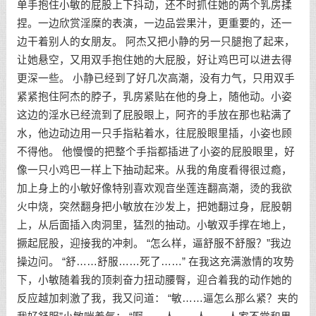
单手抱住小敏的屁股上下抖动，还不时抓住她的两个乳房揉
捏。一边欣赏淫糜的表演，一边品尝果汁，更重要的，还一
边干着别人的女朋友。 阿杰又把小静的另一只腿抱了起来，
让她悬空，又用双手抱住她的大屁股，好让鸡巴可以进去得
更深一些。 小静已经到了好几次高潮，没有力气，只用双手
紧紧抱住阿杰的脖子，乳房紧贴在他的身上，随他动。小姿
这边的淫水已经流到了屁股眼上，阿齐的手放在那也粘满了
水，他边动边用一只手指粘着水，往屁股眼里插，小姿也顾
不得他。 他慢慢的把整个手指都插进了小姿的屁股眼里，好
像一只小鸡巴一样上下抽动起来。从我的角度看得很过瘾，
加上身上的小敏好像特别喜欢观音坐莲连翻高潮，烫的我欲
火中烧，突然翻身把小敏放在沙发上，把她翻过身，屁股朝
上，从后面插入肉洞里，猛烈的抽动。小敏双手撑在地上，
撅起屁股，迎接我的冲刺。 “怎么样，逼舒服不舒服？”我边
操边问。 “舒……舒服……死了……” 在我这充满激情的攻势
下，小敏随着我的顶刺奋力扭动腰臀，迎合着我的动作她的
反应越加刺激了我，我又问道： “敏……逼怎么那么紧？夹的