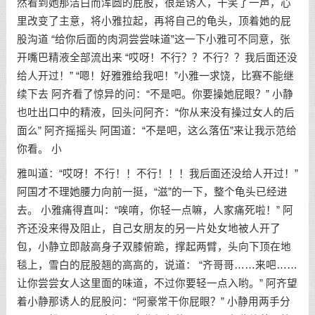
然看到她那洁白而浑圆的屁股，很是诱人，干笑了一声，心
里改变了主意，将小雅拉起，再将自己的龟头，顶着她的屁
股沟道 “给你后面的肉洞尝尝味道”这一下小雅可不同意，张
开嘴巴精液全部流出来 “哎呀！不行？？不行？？我后面还没
给人开过！” “嗯！好雅雅给我吧！”小雅一求饶，比赛不能继
续下去 阿齐看了惊异的问：“不是吧。你要操她屁眼？” 小静
也吐出口中的精液，回头问阿齐：“你从来没有操过女人的后
面么” 阿齐摇摇头 阿国道：“不是吧，这么落伍”来让我示范给
你看。 小
雅叫道：“哎呀！不行！！不行！！！我后面还没给人开过！”
阿国才不理她腰力向前一挺，“滋”的一下，整个龟头已经进
去。 小雅痛得直叫：“唉唷，你轻一点嘛，人家痛死啦！” 阿
齐还没来得及阻止，自己女朋友的另一片处女地被人开了
包，小静立即敲高身子双膝俯跪，撑起两臂，头向下顶在地
毯上，雪白的屁股翘的高高的，说道： “齐哥哥……来吧……
让你尝尝女人这里面的味道，不过你要轻一点入哟。” 阿齐望
着小静那诱人的屁股问：“阿豪常干你屁眼？” 小静用两手分