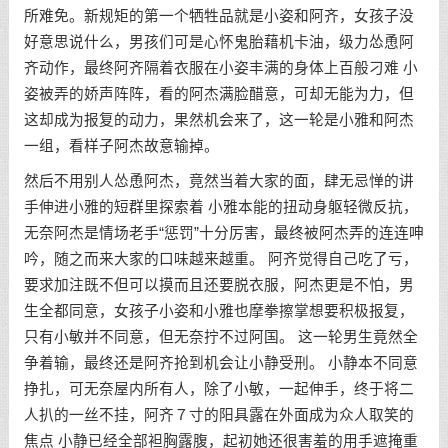
所难免。新规矩的第一个牺牲品就是小姿和阿齐，女孩子没
好意思说什么，男孩们可是心怀鬼胎藉机卡油，级力怂恿阿
齐动作，最终阿齐隔着衣服在小姿丰满的身体上百般刁难 小
姿被弄的娇声阵阵，看的阿杰满脸醋意，可却无能为力，但
这却成为报复的动力，果然机会来了，这一轮是小雅和阿杰
一组，看样子阿杰故意输掉。
然后不用别人怂恿阿杰，竟然当着大家的面，肆无忌惮的讲
手伸进小雅的短群里探索着 小雅本能的扭动身躯轻微反抗，
无奈阿杰是情场老手“惩罚”十分厉害，最终被阿杰弄的连连呻
吟，随之而来大家的口味越来越重。 阿齐觉得自己吃了亏，
要求加注既不但可以摸而且还要脱衣服，阿杰更是不怕，男
生全都同意，女孩子小姿和小雅也摩拳擦掌想要积极报复，
只有小敏并不同意，但无奈拧不过阿国。 这一轮男生竟然全
争着输，最终还是阿齐抢到机会让小静受刑。 小静本不同意
挣扎，可无奈屋内所有人，除了小敏，一起伸手，终于将二
人扒的一丝不挂，阿齐７寸的阳具露在外面成为众人取笑的
焦点 小静已经全部袒胸露腹，起初她还很害羞的用手遮掩重