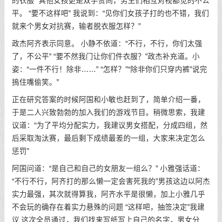
的衣服” 其他女孩更是双手赞同，男生们相互对视都觉的不公
平。 “要不这样吧” 我说到：“见你们女孩子打的也不错，我们
就来个男女对抗赛，输者脱衣服怎样？”
政杰阿齐表示同意。 小静不依道：“不行，不行，你们太强
了，不公平” “要不然我门让你们件衣服？”政杰补充道。小
姿：“一件不行！除非……” “怎样？”“除非你们只穿内裤”说完
摀住嘴偷笑。”
正在研究答案的时候阿国和小敏也赶到了，简单介绍一番，
于是二人兴致勃勃的加入我们的游戏节目。稍微思索，我建
议道：“为了平均分配实力，我建议男女搭配，分成四组，然
后采取淘汰赛，最后剩下成绩最差的一组，大家来决定怎么
惩罚”
阿国问道：“是自己和自己的女朋友一组么？” 小雅强话道：
“不行不行，阿齐打的那么懒一定会害死我的”男孩这边以阿杰
实力最强，其次就得算我，阿齐水平是很懒，加上小雅几乎
不会玩的确存在着实力悬殊的问题 “这样吧，抽签决定”我建
议 这次全员通过，我们找来写纸写上自己的名字，男女分