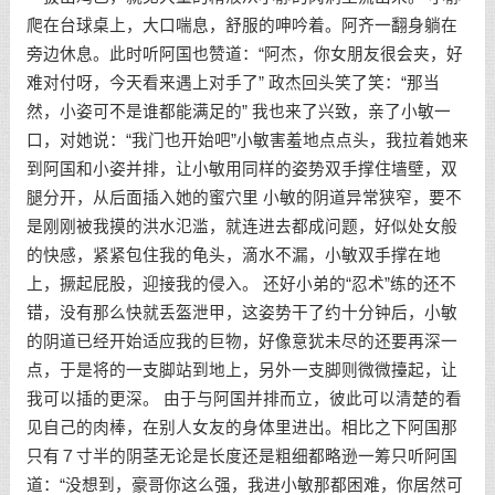
爬在台球桌上，大口喘息，舒服的呻吟着。阿齐一翻身躺在
旁边休息。此时听阿国也赞道：“阿杰，你女朋友很会夹，好
难对付呀，今天看来遇上对手了” 政杰回头笑了笑：“那当
然，小姿可不是谁都能满足的” 我也来了兴致，亲了小敏一
口，对她说：“我门也开始吧”小敏害羞地点点头，我拉着她来
到阿国和小姿并排，让小敏用同样的姿势双手撑住墙壁，双
腿分开，从后面插入她的蜜穴里 小敏的阴道异常狭窄，要不
是刚刚被我摸的洪水氾滥，就连进去都成问题，好似处女般
的快感，紧紧包住我的龟头，滴水不漏，小敏双手撑在地
上，撅起屁股，迎接我的侵入。 还好小弟的“忍术”练的还不
错，没有那么快就丢盔泄甲，这姿势干了约十分钟后，小敏
的阴道已经开始适应我的巨物，好像意犹未尽的还要再深一
点，于是将的一支脚站到地上，另外一支脚则微微擡起，让
我可以插的更深。 由于与阿国并排而立，彼此可以清楚的看
见自己的肉棒，在别人女友的身体里进出。相比之下阿国那
只有７寸半的阴茎无论是长度还是粗细都略逊一筹只听阿国
道：“没想到，豪哥你这么强，我进小敏那都困难，你居然可