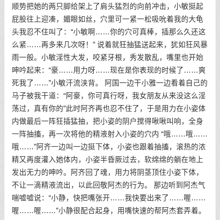
顺势把她的两只脚给架上了肩头猛烈的向前冲击，小敏挺起
屁股往上迎凑，媚眼如丝，穴里可一紧一松吸吮着我的大龟
头我忍不住叫了：“小敏啊……你的穴可真棒，插那么久还这
么紧……再多来几次呀！” 说着就狂抽猛送起来，犹如狂风暴
雨一般。小敏淫性大发，咬紧牙根，秀发散乱，嘴里也开始
呻吟起来：“豪……用力呀……现在是你表现的时候了……爽
死我了……”小敏汗流浃背。 阿国一边干小雅一边看着自己的
马子被我干道：“阿豪，你可真行呀，我女朋友从来没这么淫
荡过，真有你的”此时阿齐再也忍不住了，于是用力在小姿体
内做最后一阵狂插猛抽，把小姿的阴户搅得啾啾叫响，全身
一阵抽搐，再一次将他的精液射入小姿的穴内 “哦……哦……
哦……”阿齐一边叫一边挺下体，小姿也跟着抽搐，滚热的浓
精又再度灌入她体内，小姿半昏厥过去，软绵绵的躺在地上
发出无力的呻吟。阿齐回了魂，用力将阴茎顶住小姿下体，
不让一滴精液流出，以此回敬阿杰的行为。 那边听到阿杰气
喘嘘嘘说：“小静，快把嘴张开……我快要出来了……喔……
喔……喔……”小静很配合起身，用嘴快速的帮阿杰套弄着。