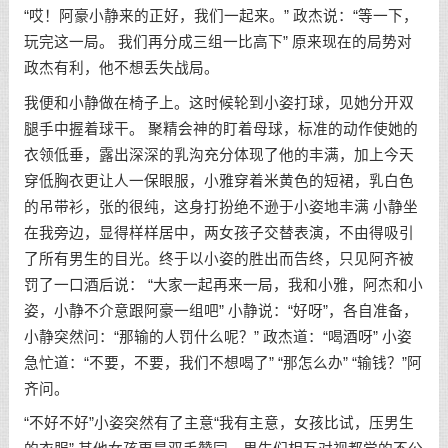
“哎！阿豪小静来的正好，我们一起来。” 政杰说：“等一下，
玩完这一局。 我们再分成三组一比高下” 原来现在的局势对
政杰有利，他不想丢失战局。
我便和小静做在椅子上。这时候轮到小姿打球，见她分开双
腿手中握着球干。 聚精会神的盯着母球，标准的动作使她的
衣领低垂，露出深深的乳沟充分体现了他的丰满，加上今天
穿低胸衣更让人一保眼服，小雅穿着米黄色的短裙，乳白色
的吊带衫，张的很纯，这身打扮绝不逊于小姿地丰满 小静坐
在我旁边，显得样样居中，两女孩子交替表演，不由得吸引
了所有男生的目光。终于以小姿的胜出而告终，只见阿齐被
罚了一口酒后说： “大家一起再来一局，我和小雅，阿杰和小
姿，小静不介意跟阿豪一组吧” 小静说：“好呀”，各自准备，
小静突然问：“那输的人罚什么呢？” 政杰道：“喝酒呀” 小姿
急忙道：“不要，不要，我们不想喝了” “那怎么办” “输钱？”阿
齐问。
“不好不好”小姿突然有了主意“我有主意，女孩比试，压男生