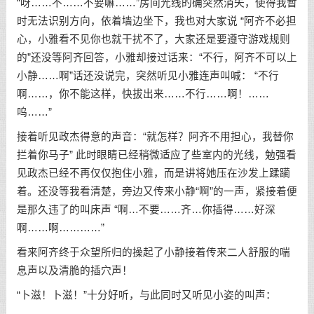
“呀……不……不要嘛……”房间光线的确突然消失，使得我暂
时无法识别方向，依着墙边坐下，我也对大家说 “阿齐不必担
心，小雅看不见你也就干扰不了，大家还是要遵守游戏规则
的”还没等阿齐回答，小雅却接过话来：“不行，阿齐不可以上
小静……啊”话还没说完，突然听见小雅连声叫喊： “不行
啊……，你不能这样，快拔出来……不行……啊！……
呜……”
接着听见政杰得意的声音：“就怎样？阿齐不用担心，我替你
拦着你马子” 此时眼睛已经稍微适应了些室内的光线，勉强看
见政杰已经不再仅仅抱住小雅，而是讲将她压在沙发上蹂躏
着。还没等我看清楚，旁边又传来小静“啊”的一声，紧接着便
是那久违了的叫床声 “啊…不要……齐…你插得……好深
啊……啊…………”
看来阿齐终于众望所归的操起了小静接着传来二人舒服的喘
息声以及清脆的插穴声！
“卜滋！卜滋！”十分好听，与此同时又听见小姿的叫声：