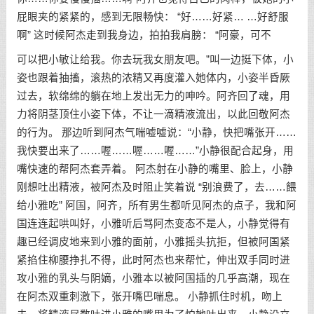
屁眼夹的紧紧的，感到无限畅快： “好……好紧… …好舒服
啊” 这时候阿杰走到我身边，拍拍我肩膀： “阿豪，可不
可以把小敏让给我。你去玩我女朋友吧。”叫一边挺下体，小
姿也跟着抽搐，滚热的浓精又再度灌入她体内，小姿半昏厥
过去，软绵绵的躺在地上发出无力的呻吟。阿齐回了魂，用
力将阴茎顶住小姿下体，不让一滴精液流出，以此回敬阿杰
的行为。 那边听到阿杰气喘嘘嘘说：“小静，快把嘴张开……
我快要出来了……喔……喔……喔……”小静很配合起身，用
嘴快速的帮阿杰套弄着。 阿杰射在小静的嘴里、脸上，小静
刚想吐出精液，被阿杰及时阻止笑着说 “别浪费了，去……餵
给小雅吃” 阿国，阿齐，所有男生都听见阿杰的点子，我和阿
国连连起哄叫好，小雅听后骂阿杰变态不是人，小静觉得有
趣已经调皮地来到小雅的面前，小雅摇头抗拒，但被阿国紧
紧掐住柳腰挣扎不得，此时阿杰也来帮忙，伸出双手同时进
攻小雅的乳头与阴嫡，小雅本以被阿国插的几乎高潮，现在
在阿杰双重刺激下，张开嘴巴喘息。 小静抓住时机，吻上