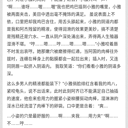
“啊……谁呀……喔……喔”我也把鸡巴插到小雅的嘴里，小雅
被两面夹击，美目中透出毫不掩饰的满足。 虽说表面上不
依，口里把却我鸡巴含住，用舌头舔起来，小雅的阴道内都
是我和阿杰残留的精液，使得润滑的效果更美妙，搞不清楚
是残精还是穴水、一直从阴户深处涌出来，弄得两人生殖器
湿滑不堪。 “哼……嗯……哼……嗯……嗯……”小雅咬着唇
不时发出哀哼。她那嫩穴被磨擦得红通，当阿国的肉棒往外
拔时，连缠在棒身上的黏膜都会一起拉出来；插入时，又连
同阴唇一起挤入阴道内。 我取笑道：“你们看看小雅的阴道多
深。
这么多男人的精液都能装下？”小雅俏脸绯红含着我的鸡八，
紧咬龟头，说不出话来，此时此刻阿齐已不能满足自己抽插
的速度，他愈来愈用力的握紧小姿柳腰挺动肉棒，湿淋淋的
淫水已经流湿了肉棒下的卵袋。口中更是念着： “爽…
…小姿的穴是最舒服的……啊……夹我……用力夹” “啊……
不……哼……