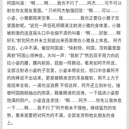
阿国叫道： “啊……啊……我也不行了……阿杰……可不可以
射在你女朋友里面。” 只听阿杰勉强回答：“啊……可以……
小姿，小雅都刚来完事……我…………我也正要往小雅子宫
里面射呢。”说完一声低吼将精液注射进小雅的身体里，小雅
被刺激的连连摇头口中含煳不清的叫着：“啊……好胀……啊
好扎”射完阿杰并未立刻拔出来而是爬在小雅身上休息。 阿齐
见后，心中不满，催促阿国道：“快射呀，阿国，顶到最里面
再射”阿国心领神会，大叫一声：“我射了”然后双手用力向后
拉小姿的腰，腰向前挺，屁股一阵颤动，看来如阿齐所说，
全部注射进小姿的子宫里，小姿本想反抗，但口中含着阿齐
的肉棒说不出话来，更是被精液烫的浑身酸软，用不上力于
是招单全收，一滴也没浪费 不但这样，阿齐还立刻补位，接
替阿国刚刚抽出的阴茎，藉着精液的润滑，一下插进小姿那
饱满的阴户。小姿连连求饶： “啊……阿齐……你先让我休息
一下……啊……我不行了”阿齐根本不理他，继续猛烈的攻
势，看来是要把对阿杰的不满，全部发泄到他女朋友的身
上。