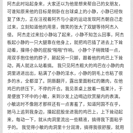
阿杰此时站起身来，大家还以为他是想来帮自己的女朋友，
可谁知原来他的目标是侧卧在台球桌上的小静，小静已经恢
复了体力，正在注视着阿齐与小姿的运动发现阿杰朝自己走
过来，立刻知道他的用意，微笑的张大了双腿等待阿杰入
侵。 阿杰走过来拉小静站了起来，小静不知怎么回事，阿杰
板起小静的一只大腿靠在他身上，就把鸡巴插了进去上下耸
动着，撞得小静的屁股“啪啪”作响。 小静个子稍微矮一点，
用双手抱住他的脖子，颠起另一只脚，跟着他的鸡巴上下耸
动，两人就这么站着搞。 我只见阿杰粗大的鸡巴在小静的肉
洞里进进出出，粘满了小静的淫水，小静的阴毛上也粘了很
多的水，全都湿了。阴唇翻开，露出里面粉红的嫩肉，在他
鸡巴的挤压下，不停的开合。我见茶桌上放着一瓶果汁，于
是便放下坏中的小敏，来到沙发上边喝边欣赏屋内的表演。
小敏这时不像刚才那样还有一点害羞了，知道阿国不在乎，
她马上追到我身边，擡起屁股坐进我的鸡巴上，上下耸动起
来，每动一下，就从肉洞里流出一些精液，搞得我下面粘乎
乎的。 我觉得小敏的肉洞里十分润滑，搞得我很舒服，就用