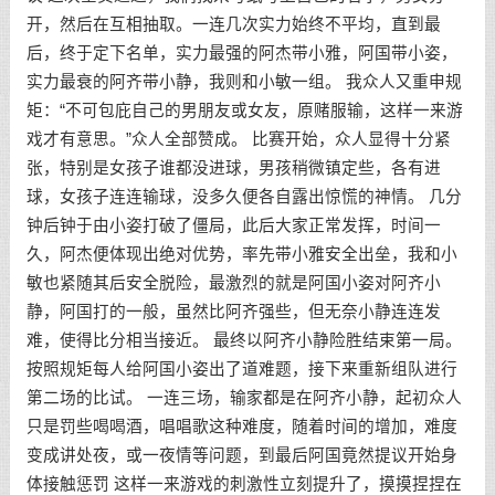
开，然后在互相抽取。一连几次实力始终不平均，直到最
后，终于定下名单，实力最强的阿杰带小雅，阿国带小姿，
实力最衰的阿齐带小静，我则和小敏一组。 我众人又重申规
矩：“不可包庇自己的男朋友或女友，原赌服输，这样一来游
戏才有意思。”众人全部赞成。 比赛开始，众人显得十分紧
张，特别是女孩子谁都没进球，男孩稍微镇定些，各有进
球，女孩子连连输球，没多久便各自露出惊慌的神情。 几分
钟后钟于由小姿打破了僵局，此后大家正常发挥，时间一
久，阿杰便体现出绝对优势，率先带小雅安全出垒，我和小
敏也紧随其后安全脱险，最激烈的就是阿国小姿对阿齐小
静，阿国打的一般，虽然比阿齐强些，但无奈小静连连发
难，使得比分相当接近。 最终以阿齐小静险胜结束第一局。
按照规矩每人给阿国小姿出了道难题，接下来重新组队进行
第二场的比试。 一连三场，输家都是在阿齐小静，起初众人
只是罚些喝喝酒，唱唱歌这种难度，随着时间的增加，难度
变成讲处夜，或一夜情等问题，到最后阿国竟然提议开始身
体接触惩罚 这样一来游戏的刺激性立刻提升了，摸摸捏捏在