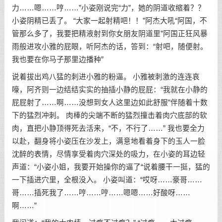
力……嗯……哼……”小姿刚说完“力”，她的阴道收缩着？？
小姿阴精已丢了。 “大家一起射精吧！！”阿杰大吼“阿国，不
管那么多了，我要把精液射到你女朋友阴道里”阿国正狂风暴
雨般进攻小雅的屁眼，听阿杰的话，答到：“射吧，随便射。
我也要在你马子那里边播种”
说着拔出鸡八猛的刺进小雅的粉逼。 小雅被刺激的连连哀
嚎，阿齐则一边结结实实的抽插小静的屁屁：“我就在小静的
屁屁射了……啊……没想到女人这里边如此舒服”伴随着十数
下的猛烈冲刺。 肉棒的尖端不断的猛烈撞击着肉穴底部的软
肉，直把小静顶得死去活来，“不，不行了……” 我也要全力
以赴，翻身将小姿压在沙发上，满意地看着身下的玉人一脸
沈醉的表情，尽情享受着肉穴深处的吸力，在小姿的耳边轻
声道：“小姿小姐，我要开始操你的逼了“说着腰干一挺，猛的
一下插进穴里，全根没入。 小姿叫道：“哎呀……豪哥……
哥……插死我了……哼……哼……嗯嗯……好酸呀……
啊……”