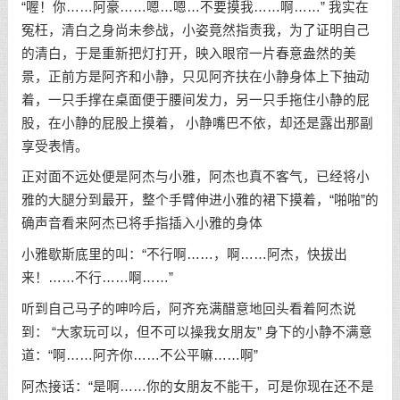
“喔！你……阿豪……嗯…嗯…不要摸我……啊……” 我实在
冤枉，清白之身尚未参战，小姿竟然指责我，为了证明自己
的清白，于是重新把灯打开，映入眼帘一片春意盎然的美
景，正前方是阿齐和小静，只见阿齐扶在小静身体上下抽动
着，一只手撑在桌面便于腰间发力，另一只手拖住小静的屁
股，在小静的屁股上摸着， 小静嘴巴不依，却还是露出那副
享受表情。
正对面不远处便是阿杰与小雅，阿杰也真不客气，已经将小
雅的大腿分到最开，整个手臂伸进小雅的裙下摸着，“啪啪”的
确声音看来阿杰已将手指插入小雅的身体
小雅歇斯底里的叫：“不行啊……，啊……阿杰，快拔出
来！……不行……啊……”
听到自己马子的呻吟后，阿齐充满醋意地回头看着阿杰说
到： “大家玩可以，但不可以操我女朋友” 身下的小静不满意
道：“啊……阿齐你……不公平嘛……啊”
阿杰接话：“是啊……你的女朋友不能干，可是你现在还不是