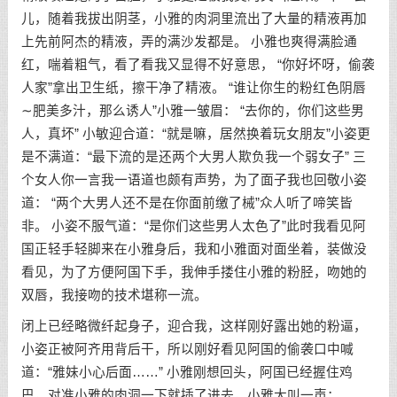
儿，随着我拔出阴茎，小雅的肉洞里流出了大量的精液再加
上先前阿杰的精液，弄的满沙发都是。 小雅也爽得满脸通
红，喘着粗气，看了看我又显得不好意思， “你好坏呀，偷袭
人家”拿出卫生纸，擦干净了精液。 “谁让你生的粉红色阴唇
∼肥美多汁，那么诱人”小雅一皱眉： “去你的，你们这些男
人，真坏” 小敏迎合道：“就是嘛，居然换着玩女朋友”小姿更
是不满道：“最下流的是还两个大男人欺负我一个弱女子” 三
个女人你一言我一语道也颇有声势，为了面子我也回敬小姿
道： “两个大男人还不是在你面前缴了械”众人听了啼笑皆
非。 小姿不服气道：“是你们这些男人太色了”此时我看见阿
国正轻手轻脚来在小雅身后，我和小雅面对面坐着，装做没
看见，为了方便阿国下手，我伸手搂住小雅的粉胫，吻她的
双唇，我接吻的技术堪称一流。
闭上已经略微纤起身子，迎合我，这样刚好露出她的粉逼，
小姿正被阿齐用背后干，所以刚好看见阿国的偷袭口中喊
道：“雅妹小心后面……” 小雅刚想回头，阿国已经握住鸡
巴，对准小雅的肉洞一下就插了进去，小雅大叫一声：