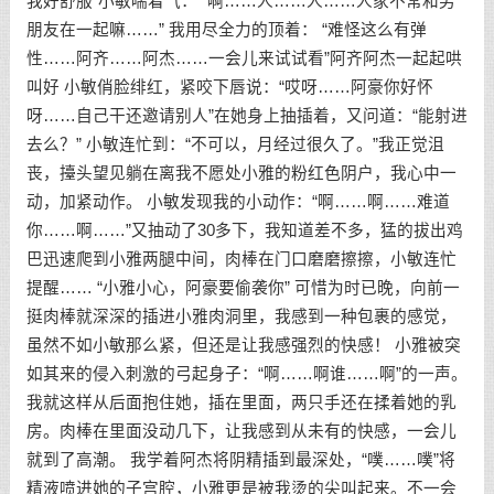
我好舒服”小敏喘着气： “啊……人……人……人家不常和男
朋友在一起嘛……” 我用尽全力的顶着： “难怪这么有弹
性……阿齐……阿杰……一会儿来试试看”阿齐阿杰一起起哄
叫好 小敏俏脸绯红，紧咬下唇说：“哎呀……阿豪你好怀
呀……自己干还邀请别人”在她身上抽插着，又问道：“能射进
去么？” 小敏连忙到：“不可以，月经过很久了。”我正觉沮
丧，擡头望见躺在离我不愿处小雅的粉红色阴户，我心中一
动，加紧动作。 小敏发现我的小动作：“啊……啊……难道
你……啊……”又抽动了30多下，我知道差不多，猛的拔出鸡
巴迅速爬到小雅两腿中间，肉棒在门口磨磨擦擦，小敏连忙
提醒…… “小雅小心，阿豪要偷袭你” 可惜为时已晚，向前一
挺肉棒就深深的插进小雅肉洞里，我感到一种包裹的感觉，
虽然不如小敏那么紧，但还是让我感强烈的快感！ 小雅被突
如其来的侵入刺激的弓起身子：“啊……啊谁……啊”的一声。
我就这样从后面抱住她，插在里面，两只手还在揉着她的乳
房。肉棒在里面没动几下，让我感到从未有的快感，一会儿
就到了高潮。 我学着阿杰将阴精插到最深处，“噗……噗”将
精液喷进她的子宫腔，小雅更是被我烫的尖叫起来。不一会