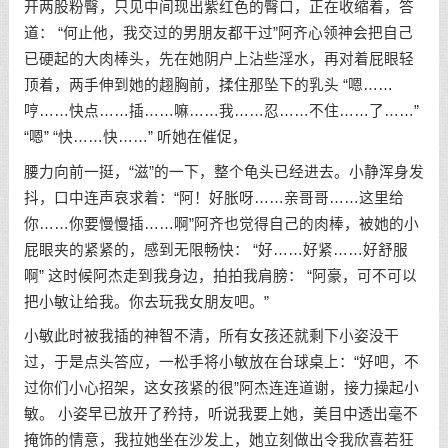
开两股粉臀，只见中间现出紫红色的臀口，正在收缩着，答
道： “何止他，我交过的男朋友都干过”阿齐心领神会把自己
已硬起的大肉棒头，先在她阴户上沾些淫水，再对着屁眼轻
顶着，两手伸到她的趐胸前，揉住那坠下的乳头 “嗯……
哼……快点……插……嘛……我……忍……不住……了……”
“嗯” “快……快……” 听她在催促，
腰力向前一挺，“滋”的一下，整个龟头已经进去。小静浑身发
抖，口中连声哀求着：“阿！好胀呀……亲哥哥……这里给
你……你要慢慢插……啊”阿齐也觉得自己的肉棒，被她的小
屁眼夹的紧紧的，感到无限畅快： “好……好紧……好舒服
啊” 这时候阿杰走到我身边，拍拍我肩膀： “阿豪，可不可以
把小敏让给我。你去玩我女朋友吧。”
小敏此时被我插的神智不清，所有女孩还就剩下小姿没干
过，于是点头答应，一松手将小敏放在台球桌上：“好吧，不
过你们小心招架，这女孩紧的很”阿杰连连道谢，接力操起小
敏。 小姿早已放开了矜持，听说我要上她，美目中透出毫不
掩饰的情意，我拉她坐在沙发上，她立刻做出令我欣喜若狂