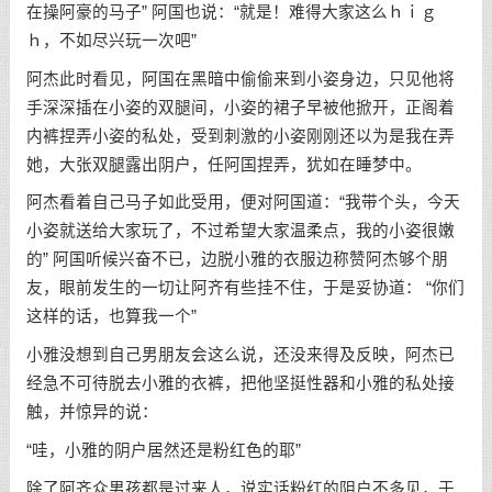
在操阿豪的马子” 阿国也说：“就是！难得大家这么ｈｉｇ
ｈ，不如尽兴玩一次吧”
阿杰此时看见，阿国在黑暗中偷偷来到小姿身边，只见他将
手深深插在小姿的双腿间，小姿的裙子早被他掀开，正阁着
内裤捏弄小姿的私处，受到刺激的小姿刚刚还以为是我在弄
她，大张双腿露出阴户，任阿国捏弄，犹如在睡梦中。
阿杰看着自己马子如此受用，便对阿国道：“我带个头，今天
小姿就送给大家玩了，不过希望大家温柔点，我的小姿很嫩
的” 阿国听候兴奋不已，边脱小雅的衣服边称赞阿杰够个朋
友，眼前发生的一切让阿齐有些挂不住，于是妥协道： “你们
这样的话，也算我一个”
小雅没想到自己男朋友会这么说，还没来得及反映，阿杰已
经急不可待脱去小雅的衣裤，把他坚挺性器和小雅的私处接
触，并惊异的说：
“哇，小雅的阴户居然还是粉红色的耶”
除了阿齐众男孩都是过来人，说实话粉红的阴户不多见，于