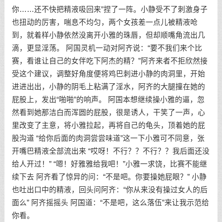
你……还不快把精液吸回来”捏了一阵。小静受不了刺激身子
也扭动的厉害，喘息不均匀，两个女孩差一点儿被精液呛
到，就着样小静依然没离开小雅的珠唇，但却顺嘴角流出几
滴，更显淫荡。 阿国灵机一动对阿齐说：“要不我们来个比
赛，看谁让自己的女伴吃下阿杰的精？”阿齐来者不拒欣然接
受这个建议，调整好角度便将鸡巴刺进小静的肉洞里，开始
进进出出，小静的阴毛上粘满了淫水，阿齐的大腿撞在她的
屁股上，发出“啪啪”的响声。 阿国本想继续操小雅的逼，忽
然看到她那洁白而浑圆的屁股，很是诱人，干笑了一声，心
里改变了主意，将小雅拉起，再将自己的龟头，顶着她的屁
股沟道 “给你后面的肉洞尝尝味道”这一下小雅可不同意，张
开嘴巴精液全部流出来 “哎呀！不行？？不行？？我后面还没
给人开过！” “嗯！好雅雅给我吧！”小雅一求饶，比赛不能继
续下去 阿齐看了惊异的问：“不是吧。你要操她屁眼？” 小静
也吐出口中的精液，回头问阿齐：“你从来没有操过女人的后
面么” 阿齐摇摇头 阿国道：“不是吧，这么落伍”来让我示范给
你看。