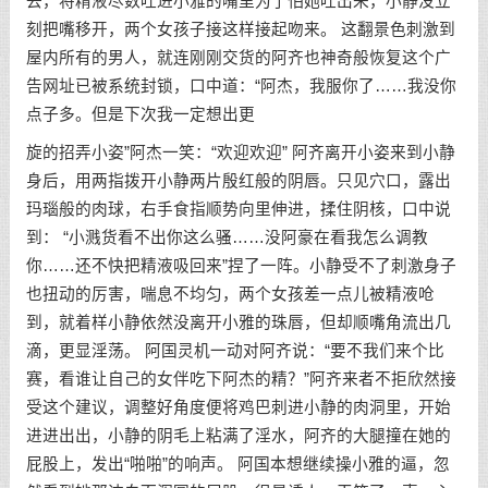
去，将精液尽数吐进小雅的嘴里为了怕她吐出来，小静没立
刻把嘴移开，两个女孩子接这样接起吻来。 这翻景色刺激到
屋内所有的男人，就连刚刚交货的阿齐也神奇般恢复这个广
告网址已被系统封锁，口中道：“阿杰，我服你了……我没你
点子多。但是下次我一定想出更
旋的招弄小姿”阿杰一笑：“欢迎欢迎” 阿齐离开小姿来到小静
身后，用两指拨开小静两片殷红般的阴唇。只见穴口，露出
玛瑙般的肉球，右手食指顺势向里伸进，揉住阴核，口中说
到： “小溅货看不出你这么骚……没阿豪在看我怎么调教
你……还不快把精液吸回来”捏了一阵。小静受不了刺激身子
也扭动的厉害，喘息不均匀，两个女孩差一点儿被精液呛
到，就着样小静依然没离开小雅的珠唇，但却顺嘴角流出几
滴，更显淫荡。 阿国灵机一动对阿齐说：“要不我们来个比
赛，看谁让自己的女伴吃下阿杰的精？”阿齐来者不拒欣然接
受这个建议，调整好角度便将鸡巴刺进小静的肉洞里，开始
进进出出，小静的阴毛上粘满了淫水，阿齐的大腿撞在她的
屁股上，发出“啪啪”的响声。 阿国本想继续操小雅的逼，忽