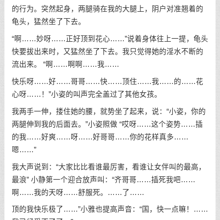
的行为。突然起身，两腿骑在我的大腿上，阴户对准翘着的
龟头，猛然坐了下去。
“啊……妙呀……正好顶到花心……”说着身体往上一提，龟头
快要拔出来时，又猛然坐了下去。我只觉得她的淫水不断的
流出来。 “啊……啊啊……我……
快乐呀……好……哥哥……快……顶住……我……的……花
心呀……！”小姿的叫声完全盖过了其他女孩。
我两手一伸，搂住她的腰，就势坐了起来，说：“小姿，你的
两腿伸到我的后面去。”小姿照做 “哎呀……这个姿势……插
的我……好爽……呀……好哥哥……你的花样真多……
嗯……”
我大声说到：“大家比比看谁最厉害，看谁让女伴叫的最高，
最浪” 小静第一个迎合放声叫：“齐哥哥……插死我吧……
啊……我的天呀……舒服死。……了……
顶的我快乐极了……”小雅也提高声音：“国，快一点嘛！……