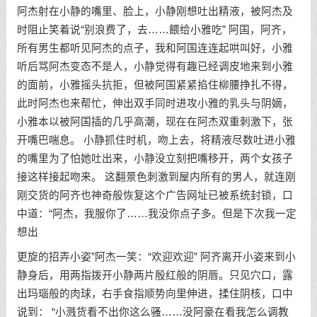
阿杰射在小静的嘴里、脸上，小静刚想吐出精液，被阿杰及
时阻止笑着说“别浪费了，去……餵给小雅吃” 阿国，阿齐，
所有男生都听见阿杰的点子，我和阿国连连起哄叫好，小雅
听后骂阿杰变态不是人，小静觉得有趣已经调皮地来到小雅
的面前，小雅摇头抗拒，但被阿国紧紧掐住柳腰挣扎不得，
此时阿杰也来帮忙，伸出双手同时进攻小雅的乳头与阴嫡，
小雅本以被阿国插的几乎高潮，现在在阿杰双重刺激下，张
开嘴巴喘息。 小静抓住时机，吻上去，将精液尽数吐进小雅
的嘴里为了怕她吐出来，小静没立刻把嘴移开，两个女孩子
接这样接起吻来。 这翻景色刺激到屋内所有的男人，就连刚
刚交货的阿齐也神奇般恢复这个广告网址已被系统封锁，口
中道：“阿杰，我服你了……我没你点子多。但是下次我一定
想出
更旋的招弄小姿”阿杰一笑：“欢迎欢迎” 阿齐离开小姿来到小
静身后，用两指拨开小静两片殷红般的阴唇。只见穴口，露
出玛瑙般的肉球，右手食指顺势向里伸进，揉住阴核，口中
说到： “小溅货看不出你这么骚……没阿豪在看我怎么调教