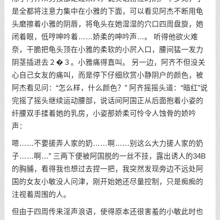
是全都将注意力集中在小雅的下面，可以看见阿杰不断用龟
头磨擦着小雅的阴唇，将龟头在她湿湿的穴口四周盘旋，她
闭着眼，低哼呻吟着……娇柔的呻吟声…。 听得他欲火难
奈，干脆把龟头顶在小雅的柔软的小屄入口，腰间猛一发力
阴茎插进去２�３。小雅痛得直叫。 另一边，阿齐不但没关
心自己女友的痛叫，而是停下仔细欣赏小静阴户的颜色，被
阿杰看见问：“怎么样，什么颜色？” 阿齐摇摇头道：“暗红”说
完摇了摇头继续运动腰部，说话间阿国正从后面抱着小姿的
纤腰双手揉着她的乳房，小姿那娇柔可怜令人蚀骨的娇吟
声：
嗯……不要搓弄人家的奶……啊……别这么大力搓人家的奶
子……啊…” 三两下便被阿国脱的一丝不挂，露出诱人的34B
的胸脯，看得我也想过去捏一把，我突然发现旁边不远处阿
国的女友小敏没人问津，刚开始她还尽量控制，只是痴痴的
注视着周围的人。
但由于四周传来淫声浪语，使得原本还很害羞的小敏此时也