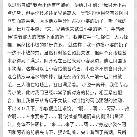
以进出自如” 我看出他有些嫉妒，便给开拓到：“我只大小占
点优势，但要说技术还是兄弟高人一等”这句话果然有效阿国
立刻面露喜色，原本他双手分别占据小姿的奶子，听了我的
话，松开左手道： “来，兄弟也来试试小姿的奶子，手感级
棒”看着那大的微微下垂的奶子，我伸右手一把捉住，大力揉
捏，果然比小敏的好玩许多。 就这样，我一边摸小姿的奶子
一边干小敏的穴，虽然有时侯会顾此失彼，但两个女孩也基
本都得到了满足。阿齐现在已经来到小姿身边，他让阿国该
用狗爬，这样可以让小姿给他含鸡巴，小姿本不愿含阿齐那
混合精液与淫水的肉棒，但无奈两个男人一前一后只得就
范，三人跪在地毯上，各自满足着。 小姿一离开，我便专心
弄小敏，此时我门已经非常了解对方的特点，相互紧密配
合，加上我善于从背后干女孩，对准她的菊心猛烈的抽动，
不出３０几下，小敏便连连求饶。 “啊……啊……阿豪……救
命啊……人家要来了……啊”说着感到她阴道内侧涌出量淫
汁，身体不住颤抖。 “来……来了……啊……”旁边小姿在阿
国和阿齐的前后夹击下，狠命动着，尖叫着到了高潮，只听