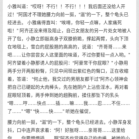
小雅叫道：“哎呀！不行！！不行！！！我后面还没给人开
过！”阿国才不理她腰力向前一挺，“滋”的一下，整个龟头已
经进去。 小雅痛得直叫：“唉唷，你轻一点嘛，人家痛死
啦！” 阿齐还没来得及阻止，自己女朋友的另一片处女地被人
开了包，小静立即敲高身子双膝俯跪，撑起两臂，头向下顶
在地毯上，雪白的屁股翘的高高的，说道： “齐哥哥……来
吧……让你尝尝女人这里面的味道，不过你要轻一点入哟。”
阿齐望着小静那诱人的屁股问：“阿豪常干你屁眼？” 小静用
两手分开两股粉臀，只见中间现出紫红色的臀口，正在收缩
着，答道： “何止他，我交过的男朋友都干过”阿齐心领神会
把自己已硬起的大肉棒头，先在她阴户上沾些淫水，再对着
屁眼轻顶着，两手伸到她的趐胸前，揉住那坠下的乳头
“嗯……哼……快点……插……嘛……我……忍……不住……
了……” “嗯” “快……快……” 听她在催促，
腰力向前一挺，“滋”的一下，整个龟头已经进去。小静浑身发
抖，口中连声哀求着：“阿！好胀呀……亲哥哥……这里给
你……你要慢慢插……啊”阿齐也觉得自己的肉棒，被她的小