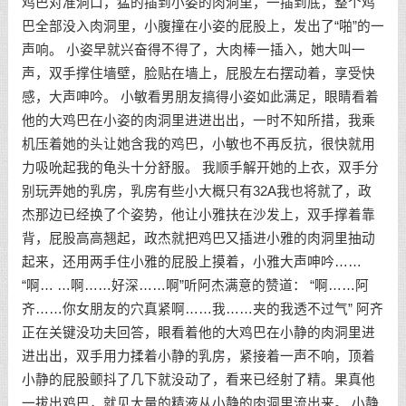
鸡巴对准洞口，猛的插到小姿的肉洞里，一插到底，整个鸡
巴全部没入肉洞里，小腹撞在小姿的屁股上，发出了“啪”的一
声响。 小姿早就兴奋得不得了，大肉棒一插入，她大叫一
声，双手撑住墙壁，脸贴在墙上，屁股左右摆动着，享受快
感，大声呻吟。 小敏看男朋友搞得小姿如此满足，眼睛看着
他的大鸡巴在小姿的肉洞里进进出出，一时不知所措，我乘
机压着她的头让她含我的鸡巴，小敏也不再反抗，很快就用
力吸吮起我的龟头十分舒服。 我顺手解开她的上衣，双手分
别玩弄她的乳房，乳房有些小大概只有32A我也将就了，政
杰那边已经换了个姿势，他让小雅扶在沙发上，双手撑着靠
背，屁股高高翘起，政杰就把鸡巴又插进小雅的肉洞里抽动
起来，还用两手住小雅的屁股上摸着，小雅大声呻吟……
“啊… …啊……好深……啊”听阿杰满意的赞道： “啊……阿
齐……你女朋友的穴真紧啊……我……夹的我透不过气” 阿齐
正在关键没功夫回答，眼看着他的大鸡巴在小静的肉洞里进
进出出，双手用力揉着小静的乳房，紧接着一声不响，顶着
小静的屁股颤抖了几下就没动了，看来已经射了精。果真他
一拔出鸡巴，就见大量的精液从小静的肉洞里流出来。 小静