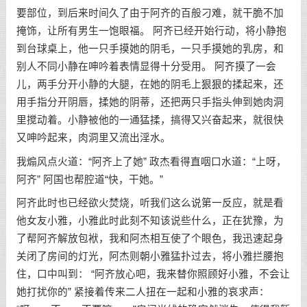
要部位，到后来时间久了由于阿齐的百般刁难，就干脆不加
掩饰，让所有男生一饱眼福。 阿齐已经开始行动，将小静抱
到台球桌上，他一只手摸她的阴毛，一只手摸她的乳房，和
别人不同小静在呻吟着表情显得十分受用。 阿齐摸了一会
儿，两手分开小静的大腿，在她的阴毛上狠狠的揉起来，还
用手指分开阴唇，揉她的阴蒂，还把两只手指头伸到她肉洞
里搅动着。小静被他的一通猛揉，搞得又兴奋起来，就很快
又呻吟起来，肉洞里又流出淫水。
我煽风点火道：“阿齐上了她” 政杰看得直咽口水道：“上呀，
阿齐” 阿国也帮腔道“快，干她。”
阿齐此时也已经欲火焚烧，听我们这么说第一反应，就是看
他女友小雅，小雅此时此刻不知该说些什么，正在犹豫，为
了帮阿齐解放包袱，我和阿杰相互使了个眼色，我迅速起身
关闭了房间的灯光，阿杰则朝小雅猛扑过去，将小雅拦腰抱
住，口中叫到： “阿齐放心吧，我来替你照顾好小雅，不会让
她打扰你的” 紧接着传来二人扭在一起和小雅的哀求声：