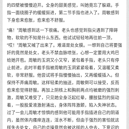
的四壁被慢慢迫开。全身的甜美感觉，叫她竟忘了躲避。手
指一面绕圈子的缓缓挺进，第二节手指也进入了。周敏感到
下身愈来愈胀，愈来愈不舒服。
“痛！”周敏感到这一下很痛。老头也感觉到指尖遇到了障碍
物，软软的不知是什么东西。他试试轻轻地再往前一顶，
“哎！”周敏又喊了出来了。难道是处女膜。一想到自己将要强
奸的竟然是处女，老头不禁血脉喷张，心想一定要用大鸡巴
给她开苞。周敏的玉洞又小又窄，紧包着手指，老头只有停
止前进，此时半截手指被周敏的玉洞紧紧吸着，又温暖又柔
软，非常舒服。他尝试将手指慢慢抽出，又再缓缓插入。但
保持不弄痛周敏。这样轻柔的抽送，周敏倒可以接受，反而
愈来愈觉得舒服。再加上阴核上和胸前两点均被磨的强烈刺
激，周敏又难受了，只见她全身泛起红晕，腰肢猛烈的挺动
着，一股股爱液激射涌出，身体阵阵激颤，陷入失神状态。
过了一会儿周敏才惊惧的感到他可能用手指插进自己的阴道
内，虽然体内瘙痒连连，淫水不断，但由于强烈的害怕就这
样失去处女，自己的贞操竟然会被这样的人夺去，下意识的