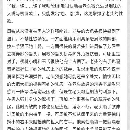
了我，饶……饶了我吧“但周敏很快地被老头将充满臭烟味的
大嘴与樱唇凑上，只能发出”恩、恩“声，这更增强了老头的性
欲。
周敏从来没有被男人这样强吻过。老头的大龟头很快感到了
湿润，不禁性欲勃发。一方面继续用阳具顶磨周敏的阴部，
换左手狠压她丰臀，一方面很快的将舌头伸进周敏了芳唇里
去挑弄她的舌头；周敏的舌头拼命向外顶抵抗着，可哪里是
对手，樱桃小嘴和玉舌很快他完全占据了。老头的右手也隔
着奶罩握住了她的乳房上下的戳弄，发现周敏的乳房不仅丰
满坚挺更充满弹性，老头预感她可能还是个处女，愉快无比
的大把大把的抓捏着她的乳房。在老头放肆的玩弄下周敏只
感到一阵晕眩与唿吸困难；但是在老头粗造胡渣的刺激下，
在男人强壮身体的摩擦下，再加上他很有技巧的玩弄她的乳
房，此时周敏的下体也反应连连，淫水不断。老头顺手欲伸
进周敏的小内裤里一摸，可周敏不知从哪里来的力量竟抽出
娇小的右手来阻挡他的粗大的右手。他索性顺势一把就隔着
周敏的小内裤抓摸她的肉嫩阴部，周敏的小手却只能无力的