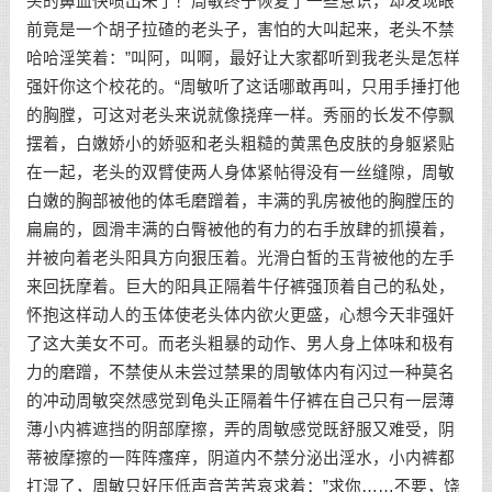
头的鼻血快喷出来了！周敏终于恢复了一些意识，却发现眼
前竟是一个胡子拉碴的老头子，害怕的大叫起来，老头不禁
哈哈淫笑着：”叫阿，叫啊，最好让大家都听到我老头是怎样
强奸你这个校花的。“周敏听了这话哪敢再叫，只用手捶打他
的胸膛，可这对老头来说就像挠痒一样。秀丽的长发不停飘
摆着，白嫩娇小的娇驱和老头粗糙的黄黑色皮肤的身躯紧贴
在一起，老头的双臂使两人身体紧帖得没有一丝缝隙，周敏
白嫩的胸部被他的体毛磨蹭着，丰满的乳房被他的胸膛压的
扁扁的，圆滑丰满的白臀被他的有力的右手放肆的抓摸着，
并被向着老头阳具方向狠压着。光滑白皙的玉背被他的左手
来回抚摩着。巨大的阳具正隔着牛仔裤强顶着自己的私处，
怀抱这样动人的玉体使老头体内欲火更盛，心想今天非强奸
了这大美女不可。而老头粗暴的动作、男人身上体味和极有
力的磨蹭，不禁使从未尝过禁果的周敏体内有闪过一种莫名
的冲动周敏突然感觉到龟头正隔着牛仔裤在自己只有一层薄
薄小内裤遮挡的阴部摩擦，弄的周敏感觉既舒服又难受，阴
蒂被摩擦的一阵阵瘙痒，阴道内不禁分泌出淫水，小内裤都
打湿了，周敏只好压低声音苦苦哀求着：”求你……不要，饶