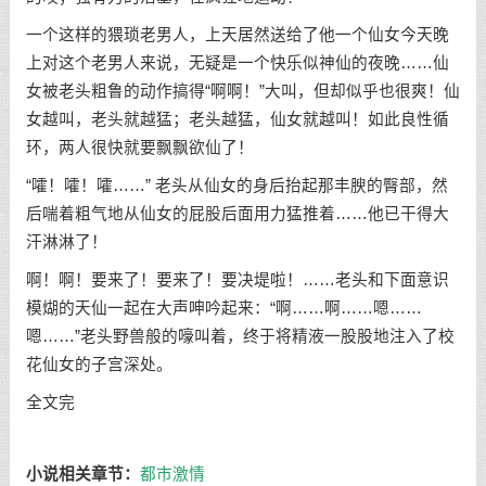
一个这样的猥琐老男人，上天居然送给了他一个仙女今天晚
上对这个老男人来说，无疑是一个快乐似神仙的夜晚……仙
女被老头粗鲁的动作搞得“啊啊！”大叫，但却似乎也很爽！仙
女越叫，老头就越猛；老头越猛，仙女就越叫！如此良性循
环，两人很快就要飘飘欲仙了！
“嚯！嚯！嚯……” 老头从仙女的身后抬起那丰腴的臀部，然
后喘着粗气地从仙女的屁股后面用力猛推着……他已干得大
汗淋淋了！
啊！啊！要来了！要来了！要决堤啦！……老头和下面意识
模煳的天仙一起在大声呻吟起来：“啊……啊……嗯……
嗯……”老头野兽般的嚎叫着，终于将精液一股股地注入了校
花仙女的子宫深处。
全文完
小说相关章节：
都市激情