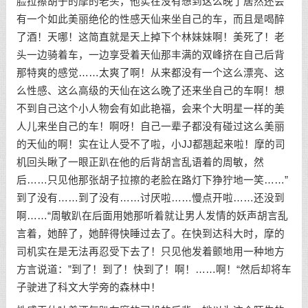
脸拉擦胡子的摩的老头，他实在没有想到这么晚了居然还会
有一个如此美丽绝伦的性感天仙来坐自己的车，而且是喝醉
了酒！天哪！这简直就是天上掉下个林妹妹啊！美死了！老
头一边骑着车，一边享受着天仙那丰满的双峰挤在自己后背
那特爽的感觉……太爽了啊！从来都没有一个这么漂亮、这
么性感、这么高级的天仙在这么晚了还来坐自己的车啊！想
不到自己这个小人物会有如此艳福，会来个大明星一样的美
人儿来坐自己的车！啊呀！自己一辈子都没有碰过这么美丽
的天仙的啊！实在让人受不了啦，小JJ都翘起来啦！摩的司
机回头瞅了一眼正趴在他的后背胡言乱语着的周敏，然
后……只见他那张胡子拉擦的老脸在路灯下狰狞地一笑……”
到了没有……到了没有……讨厌啦……慢点开啦……还没到
啊……“周敏趴在后面用她那听着就让男人发情的妖声胡言乱
言着，她醉了，她醉得快睡过去了。在快到达科大时，摩的
司机实在是无法再忍受下去了！只见他发着颤地用一种地方
方言说道：”到了！到了！快到了！啊！……啊！“然后却将车
子驶进了科文大学旁的森林中！