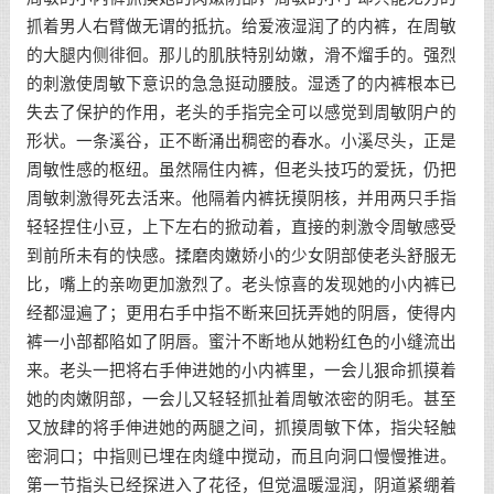
抓着男人右臂做无谓的抵抗。给爱液湿润了的内裤，在周敏
的大腿内侧徘徊。那儿的肌肤特别幼嫩，滑不熘手的。强烈
的刺激使周敏下意识的急急挺动腰肢。湿透了的内裤根本已
失去了保护的作用，老头的手指完全可以感觉到周敏阴户的
形状。一条溪谷，正不断涌出稠密的春水。小溪尽头，正是
周敏性感的枢纽。虽然隔住内裤，但老头技巧的爱抚，仍把
周敏刺激得死去活来。他隔着内裤抚摸阴核，并用两只手指
轻轻捏住小豆，上下左右的掀动着，直接的刺激令周敏感受
到前所未有的快感。揉磨肉嫩娇小的少女阴部使老头舒服无
比，嘴上的亲吻更加激烈了。老头惊喜的发现她的小内裤已
经都湿遍了；更用右手中指不断来回抚弄她的阴唇，使得内
裤一小部都陷如了阴唇。蜜汁不断地从她粉红色的小缝流出
来。老头一把将右手伸进她的小内裤里，一会儿狠命抓摸着
她的肉嫩阴部，一会儿又轻轻抓扯着周敏浓密的阴毛。甚至
又放肆的将手伸进她的两腿之间，抓摸周敏下体，指尖轻触
密洞口；中指则已埋在肉缝中搅动，而且向洞口慢慢推进。
第一节指头已经探进入了花径，但觉温暖湿润，阴道紧绷着