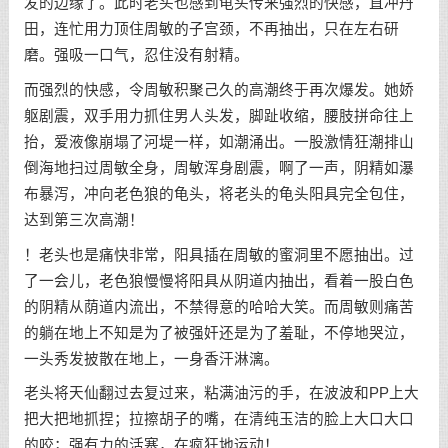
发的边缘了。此时老头也感到龟头传来强烈的快感，直冲丹
田，连忙用力顶住周敏的子宫颈，不再抽出，只在左右研
磨。强吸一口气，忍住没有射精。
而强烈的快感，令周敏积聚己久的高潮终于再次爆发。她娇
躯剧震，双手用力抓住男人头发，脚趾收缩，腰肢拼命往上
抬，爱液像崩塌了河堤一样，如潮涌出。一股激情狂潮排山
倒海地扫过周敏全身，周敏浑身剧震，啊了一声，阴精如瀑
布暴泻，冲向老色狼的龟头，将老头的龟头阳具完全包住，
达到第三次高潮！
！老头也是痛快非常，阳具插在周敏的蜜洞里不愿抽出。过
了一会儿，老色狼慢慢将阳具从阴道内抽出，看着一股白色
的阴精从荫道内流出，不禁得意的哈哈大笑。而周敏则痛苦
的躺在地上不知是为了被强奸还是为了羞耻，不停地哭泣，
一头秀发披散在地上，一身香汗淋漓。
老头将天仙翻过去复过来，粘满油污的手，在波波和PP上大
把大把地抓捏；拉擦胡子的嘴，在清纯玉洁的脸上大口大口
的咬；强有力的活塞，在疯狂地运动！