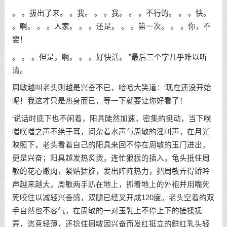
。 。拔出了来。 。我。 。 。我。 。 。不行的。 。 。快。
。啊。 。 。人家。 。 。还是。 。 。第一次。 。 。你，不
要！
。 。 。但是，啊。 。 。好快活。 ”最后三个字几乎难以听
清。
周敏越叫老头则越是兴奋不已，哈哈大笑道：’现在还没开始
呢！我这才只是热身而已，等一下就要让你好看了！
‘说话时底下也不闲着，阳具陡然加速，密集的挺动，当下噗
嗤噗嗤之声不绝于耳，间杂着水声与周敏的淫叫声，在月光
映照下，老头看着自己的阳具来回不停在周敏的玉门进出，
更是兴奋；阳具越发热炙烫，连忙狠狠的插入，龟头抵住周
敏的花心嫩肉，紧贴猛旋，发出阵阵热力，把周敏弄得娇吟
声越来越大，周敏两手趴在地上，抓着地上的外袍并用嘴死
死咬住以减轻兴奋感，双腿已经叉开成120度。老头空着的双
手自然也不客气，在周敏的一对玉乳上不停上下的搓揉抚
弄，恣意轻薄，还捻住周敏因兴奋而发红挺立的鲜红乳头轻