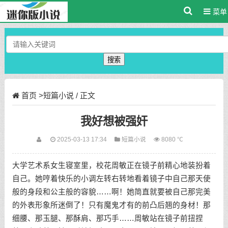
菜单
搜索
首页
>
短篇小说
/ 正文
我好想被强奸
2025-03-13 17:34
短篇小说
8080 ℃
大学艺术系女生寝室里，校花周敏正在镜子前精心地装扮着
自己。她哼着快乐的小调左转右转地看着镜子中自己那天使
般的身段和公主般的容貌……啊！她简直就要被自己那完美
的外表形象所迷倒了！只有魔鬼才有的前凸后翘的身材！那
细腰、那玉腿、那酥肩、那巧手……周敏站在镜子前扭捏