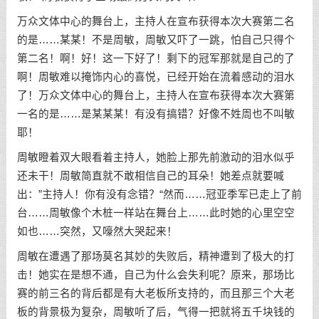
万众文体中心的舞台上，主持人在宣布获得本次大赛第二名
的是……某某！不是周敏，周敏又吓了一跳，怕自己只得个
第二名！啊！好！这一下好了！剩下的冠军那就是自己的了
啊！周敏难以掩饰内心的喜悦，已经开始在流着感动的泪水
了！万众文体中心的舞台上，主持人在宣布获得本次大赛第
一名的是……是某某某！有没有搞错？好像不姓周也不叫敏
耶！
周敏瞪着双大眼看着主持人，她脸上那先前激动的泪水似乎
还未干！周敏简直就不敢相信自己的耳朵！她差点就要喊
出：”主持人！你有没有念错？“然而……冠亚季军已走上了前
台……周敏像个木桩一样站在舞台上……此时她的心里空空
如也……突然，又嚎然大哭起来！
周敏在遭遇了那场莫名其妙的失败后，精神遭到了极大的打
击！她实在是想不通，自己为什么会失利呢？原来，那场比
赛的前三名的背后都是有大老板所支持的，而且那三个大老
板的背景极为复杂，周敏听了后，气得一把就将五千块钱的