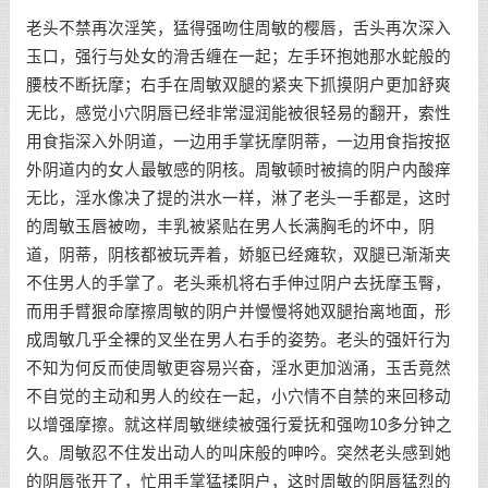
老头不禁再次淫笑，猛得强吻住周敏的樱唇，舌头再次深入
玉口，强行与处女的滑舌缠在一起；左手环抱她那水蛇般的
腰枝不断抚摩；右手在周敏双腿的紧夹下抓摸阴户更加舒爽
无比，感觉小穴阴唇已经非常湿润能被很轻易的翻开，索性
用食指深入外阴道，一边用手掌抚摩阴蒂，一边用食指按抠
外阴道内的女人最敏感的阴核。周敏顿时被搞的阴户内酸痒
无比，淫水像决了提的洪水一样，淋了老头一手都是，这时
的周敏玉唇被吻，丰乳被紧贴在男人长满胸毛的坏中，阴
道，阴蒂，阴核都被玩弄着，娇躯已经瘫软，双腿已渐渐夹
不住男人的手掌了。老头乘机将右手伸过阴户去抚摩玉臀，
而用手臂狠命摩擦周敏的阴户并慢慢将她双腿抬离地面，形
成周敏几乎全裸的叉坐在男人右手的姿势。老头的强奸行为
不知为何反而使周敏更容易兴奋，淫水更加汹涌，玉舌竟然
不自觉的主动和男人的绞在一起，小穴情不自禁的来回移动
以增强摩擦。就这样周敏继续被强行爱抚和强吻10多分钟之
久。周敏忍不住发出动人的叫床般的呻吟。突然老头感到她
的阴唇张开了，忙用手掌猛揉阴户，这时周敏的阴唇猛烈的