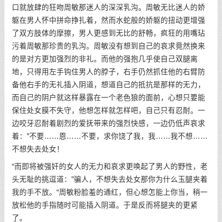
口就放肆的狂吻周敏那迷人的深深乳沟。周敏无比迷人的娇
躯在男人怀中拼命挣扎着，然而水蛇般的娇躯的扭动更增强
了双方肢体的摩擦，男人更感到无比的舒畅，疯狂的用嘴玷
污着周敏那珍贵的乳沟。周敏没有想到自己的哀求竟然换来
的是对方更加强烈的非礼。而他的强抱几乎使自己双腿离
地，只得用左手钩住男人的脖子，右手仍然抓住他的右臂防
备他右手的无礼插入阴道，想道自己的抵抗是那样的无力，
而自己的阴户就这样暴露在一个老色狼的面前，心想只要能
保住处女膜不失守，他想怎样就怎样吧，自己只有忍耐。一
边咬牙忍耐着剧烈的爱抚带来的强烈快感，一边仍低声哀求
着：”不要……恩……不要，求你饶了我，我……我不想……
不想失去处女！
“而即将被强奸的女人的无力和哀求更唤起了男人的野性，老
头无耻的挑逗道：”骗人，不想失去处女那你为什么玉腿夹着
我的手不放。“周敏粉脸羞的通红，但心想怎能上你当，稍一
放松他的手指随时可能插入阴道。于是反而将腿夹的更紧
了。