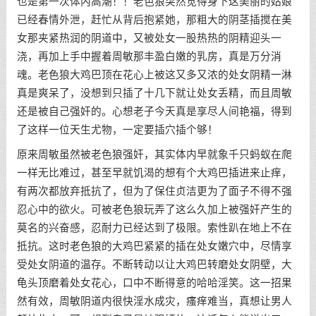
也是第一次体内高潮！！老色狼突然觉得身下这美丽的姑娘
已经春情外泄，赶忙从背后抱紧她，那粗大的阴茎插搅在美
女那夹紧热润的阴道中，又被处女一股热热的阴精迎头一
浇，再加上手中握着周敏那丰盈白嫩的乳房，真是万分消
魂。老色狼大鸡巴顶在花心上被这又多又浓的处女阴精一淋
真是爽呆了，没想到只插了十几下就让处女丢精，而且周敏
还是被自己强奸的。心想老子今天真是享尽人间艳福，得到
了这样一位天生尤物，一定要插穴插个够！
原来周敏虽然被老色狼强奸，其实体内早就象千只蚂蚁在爬
一样无比难过，甚至早就饥渴的想有个大鸡巴插进来止痒，
有两次都放弃抵抗了，但为了保住贞洁更为了面子不得不强
忍心中的欲火。可被老色狼玩弄了这么久加上被强奸产生的
莫名的兴奋感，忍耐力已经达到了极限。索性趴在地上不在
抵抗。这时老色狼的大鸡巴紧紧的插在处女嫩穴中，尽情享
受处女阴道的温存。不断转动以让大鸡巴转磨处女阴壁，大
龟头顶磨着处女花心，口中不断得意的哈哈淫笑。这一招果
然有效，周敏阴道内很快淫水成灾，瘙痒难当，真想让男人