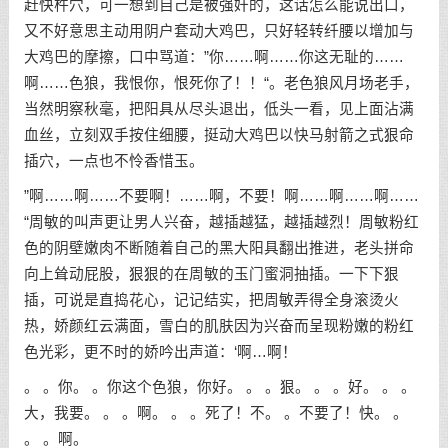
赶快杵穴，可一想到自己是被强奸的，这话怎么能说出口，
又不好意思主动用阴户套动大鸡巴，只好轻转纤腰以增加与
大鸡巴的摩擦，口中骂道：”你……啊……你这无耻的……
啊……色狼，我恨你，恨死你了！！“。老色狼风月场老手，
当然明察秋毫，把阳具从尽头退出，低头一看，见上面沾满
血丝，立刻双手按住细腰，挺动大鸡巴以快马射箭之式狠命
插穴，一点也不怜香惜玉。
”啊……啊……不要啊！……啊，不要！啊……啊……啊……
“周敏的叫声更让男人兴奋，越插越猛，越插越烈！周敏粉红
色的阴壁嫩肉不断随着自己的黑大阳具翻出推进，老头拼命
向上耸动屁股，狠狠的在周敏的玉门蜜洞抽插。一下下狠
插，可说是直捣花心，记记结实，把周敏弄得全身滚烫火
热，娇颜红云满面，雪白的肌肤因为兴奋而呈现粉嫩的粉红
色光彩，更不时的娇吟出声道：‘啊…啊！
。 。你。 。你这个色狼，你好。 。 。狠。 。 。好。 。 。
大，我要。 。 。啊。 。 。死了！不。 。不要了！快。 。
。 。啊。