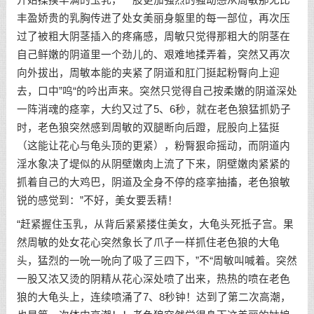
丰盈娇贵的乳胸传进了处女美丽身躯里的每一部位，再次压
过了被粗大阴茎插入的疼痛感，周敏只觉得那粗大的阴茎在
自己鲜嫩的阴道里一个劲儿的、艰难地揉弄着，突然又再次
向外拔出，周敏本能的夹紧了阴道和肛门挺起粉臀向上迎
去，口中”呜“的吟出声来。突然只觉得自己按柔嫩的阴道深处
一阵消魂的痉挛，大约又过了5、6秒，就在老色狼猛抓奶子
时，老色狼突然感到周敏的双腿断向后蹬，屁股向上猛挺
（这能让花心与龟头顶的更紧），粉臀狠命摇动，而阴道内
淫水象决了堤似的从阴壁嫩肉上流了下来，阴壁嫩肉紧紧的
抓着自己的大鸡巴，阴道及全身不停的痉挛抽搐，老色狼敏
锐的感觉到：”不好，美女要丢精！
“赶紧握住玉乳，从背后紧紧搂住美女，大龟头死抵子宫。果
然周敏的处女花心突然象长了爪子一样抓住老色狼的大龟
头，猛烈的一吮一吮向了吸了三四下，”不“周敏叫喊着。突然
一股又浓又烫的阴精从花心深处喷了出来，热热的喷在老色
狼的大龟头上，连续喷涌了7、8秒钟！达到了第二次高潮，