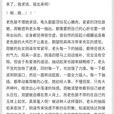
来了，我求饶，拔出来吧！
！啊…啊…！ ！ '
老色狼不理她求饶，龟头狠狠顶住花心嫩肉，紧紧的顶住旋
磨，周敏感到老头每一抽出，都像要把自己的心肝也要一拼
带出似的，全身都觉得很空虚，很自然的挺起小细腰追逐着
老色狼的大鸡巴不让离去，期望阳具再次带来充实的感觉。
周敏的处女阴道非常紧窄，老头每一下的抽插，都得花很大
的气力。阳具一退出，阴道四壁马上自动填补，完全没有空
隙。但由于有爱液的滋润，抽动起来也越来越畅顺了。老头
不觉的加快了速度，同时每一下，也加强了力度。每一下都
退到阴道口，然后一面转动屁股，一面全力插入。每一下抽
插，都牵动着周敏的心弦，她初经人事，不懂招架，只有大
声呻吟，喧泄出心中荡漾的快感。周敏清楚地看到自己被老
头压住，双腿被迫缠在男人背上，而老色狼不停的在自己的
玉体上起伏。真是羞人呀！被这种人这样强奸。老头的抽插
愈来愈快了，阴道传来快感不断的在积聚，知道就快达到爆