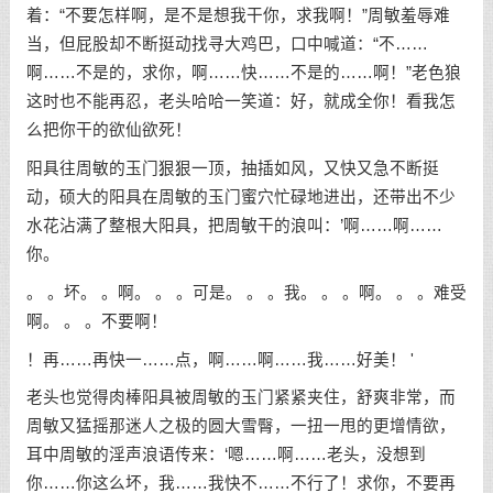
着：“不要怎样啊，是不是想我干你，求我啊！”周敏羞辱难
当，但屁股却不断挺动找寻大鸡巴，口中喊道：“不……
啊……不是的，求你，啊……快……不是的……啊！”老色狼
这时也不能再忍，老头哈哈一笑道：好，就成全你！看我怎
么把你干的欲仙欲死！
阳具往周敏的玉门狠狠一顶，抽插如风，又快又急不断挺
动，硕大的阳具在周敏的玉门蜜穴忙碌地进出，还带出不少
水花沾满了整根大阳具，把周敏干的浪叫：’啊……啊……
你。
。 。坏。 。啊。 。 。可是。 。 。我。 。 。啊。 。 。难受
啊。 。 。不要啊！
！再……再快一……点，啊……啊……我……好美！ '
老头也觉得肉棒阳具被周敏的玉门紧紧夹住，舒爽非常，而
周敏又猛摇那迷人之极的圆大雪臀，一扭一甩的更增情欲，
耳中周敏的淫声浪语传来：‘嗯……啊……老头，没想到
你……你这么坏，我……我快不……不行了！求你，不要再