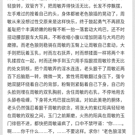
轻旋转，双管齐下，把周敏弄得快活无比，长发不停飘摆，
左手难过的按着自己的头，身体都被老色狼插的晃动了，周
敏从来没想过性交原来是这样快乐，终于鼓起勇气不再顾及
羞耻把个丰满娇嫩的粉臀不断一抬一落套动大鸡巴，还不时
扭动腰部狠车大阳具，不断收缩小腹以增加阴道与大鸡巴的
磨擦。而老色狼则稳骑在周敏的玉臀上让周敏自己套动，大
手则把玩着玉乳，时而左右抚弄，时而想揉面一样将两个丰
乳揉捏在一起，时而还伸手到玉穴用手指狠捏周敏珍贵无比
的处女阴核，把个周敏弄的淫水连连，老头狠干了周敏近两
百下后脑筋一转，微微一笑，索性将周敏翻过身压下，强令
她双腿环绕着自己的背部，粉臀则紧黏着自己下身，自己的
头脸则埋在周敏的双乳胸前，含住周敏的右乳，不停地用舌
头舔卷吸缠，下身将大鸡巴拔出阴道。对如此美艳的胴体，
老头仍然强忍着狠干周敏的欲念，将涨大的紫红阳具轻轻地
在周敏的双股之间，玉门之前厮磨，火热的阳具在周敏的玉
门徘徊不进，都快把周敏逼疯了，口中不禁哼道：“你……。
啊……你干什么……不，……不要这样。求你！”老色狼淫笑