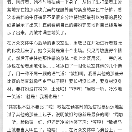
着、陶醉着，她不时地扭动一下身子，从镜子里打量着正紧
紧地穿在她那两块完美的屁股外面的紧身的黑色牛仔裤，看
这条高档的牛仔裤是不是很充分地将她那最引以为豪的屁股
线条展示了出来！直到看到自己的装扮完美地将自己线条展
示了出来，周敏才满意地笑了。
在万众文体中心后场的更衣室里，周敏已在开始进行着紧张
的化妆起来了，她今天将是第十个出场。只见周敏脱得个精
光，然后开始往她那性感的身体上换上比赛用装。一旁的冰
冰也在帮着周敏化妆……冰冰扫了一眼化妆室其他的几个选
手，用一种不屑一顾的语气道：“敏姐啊，我看其他的那些来
比赛的简直就像些乡里妹子啊！要长相没长相，要身材没身
材，要打扮没打扮的，土死啦！”“哼哼！”周敏一听，冷冷地
一笑道：“就是！我看也是！”
“其实根本就不要比了啦！敏姐在预赛时的短信投票远远地超
过了其他的那些土包子，说明敏姐的粉丝是最多的啊！”周敏
一听，脸微微一红，但还是冷冷地笑了声：“哼哼！”“敏姐马
上就要当大明星了，嘻嘻！……在万众文体中心演台上，一