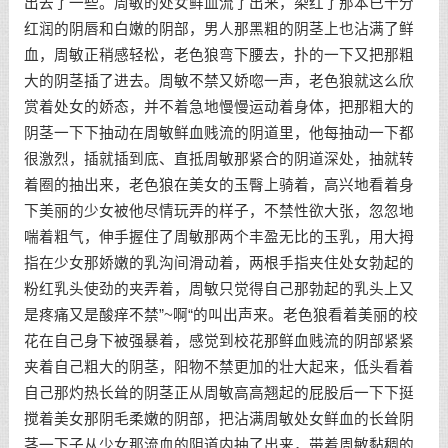
出去了一些。周敏的处女鲜血流了出来，染红了那本已十分
红润的阴唇和白嫩的阴部，男人那黑粗的阴茎上也沾满了鲜
血，周敏正稍感轻松，老色狼弯下腰去，扑的一下又把那粗
大的阴茎插了进去。周敏不禁又娇唿一声，老色狼就这么欣
赏着处女的娇态，并不着急地慢慢运动着身体，把那粗大的
阴茎一下下抽动在周敏鲜血贱流的阴道里，他每抽动一下都
很激烈，插就插到底、直抵周敏那紧合的阴道深处，抽就转
着圈的抽出来，老色狼在美女的玉臀上骑着，高兴地看着身
下美丽的少女被他尽情玩弄的样子，不禁性欲大张，忽忽地
喘着粗气，伸手握住了周敏那两个丰盈无比的玉乳，用大拇
指在少女那娇嫩的乳沟间滑动着，两根手指夹住处女勃起的
粉红乳头使劲的夹弄着，周敏只觉得自己那勃起的乳头上又
是疼痛又是酸痒不禁”~啊“的叫出声来。老色狼看着美丽的校
花在自己身下被强暴着，感觉到校花那鲜血贱流的阴部紧紧
夹着自己粗大的阴茎，阳物不禁更加的壮大起来，低头看着
自己那灼热长耸的阴茎正从周敏高高翘起的屁股后一下下挺
搅着美女那阴毛柔嫩的阴部，把沾满周敏处女鲜血的长耸阴
茎一下子从少女那流血的阴道内抽了出来，带着周敏黏稠的