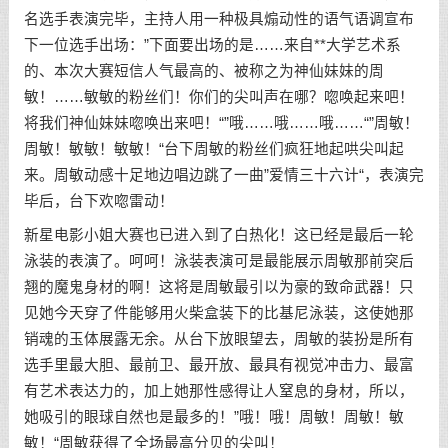
名选手表演完毕，主持人用一种极具煽动性的语气语调宣布
下一位选手出场：”下面要出场的是……来自**大学艺术系
的、本次大赛短信人气最高的、被称之为神仙妹妹的周
敏！……敏敏的粉丝们！你们的尖叫声在哪？唿唤起来吧！
将我们神仙妹妹唿唤出来吧！“”哦……哦……哦……“”周敏！
周敏！敏敏！敏敏！“台下周敏的粉丝们疯狂地起哄尖叫起
来。周敏动感十足地边唱边跳了一曲”爱情三十六计“，表演完
毕后，台下欢唿雷动！
新星电影小姐大赛也已进入到了白热化！这已经是最后一轮
泳装的表演了。呵呵！泳装表演可是最能展示周敏那前突后
翘的魔鬼身材的啊！这将是周敏最引以为豪的致命武器！只
见她今天穿了件能够用火柴盒装下的比基尼泳装，这使她那
销魂的玉体展露无余。从台下放眼望去，周敏的装扮是所有
选手里最大胆、最前卫、最开放、最具有视觉冲击力、最富
有艺术表达力的，加上她那性感得让人窒息的身材，所以，
她吸引的眼球自然也是最多的！”哦！哦！周敏！周敏！敏
敏！“周敏获得了全场最高分贝的尖叫！