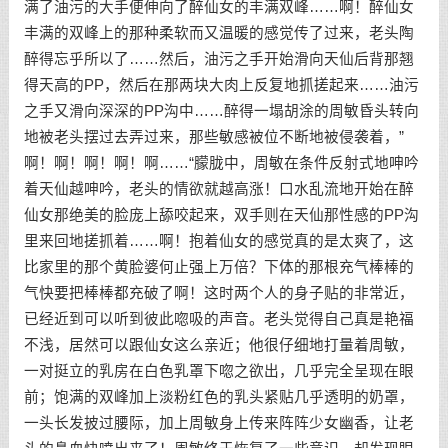
满了油污的大手便伸向了醉仙女的丰满双峰……啊！醉仙女
丰满的双峰上的那种柔软而又温暖的感觉传了过来，老头陶
醉得忘乎所以了……然后，油污之手开始滑向天仙后背那翘
得天高的PP，然后在那两块大肉上反复地抓搓起来……油污
之手又滑向深深的PP沟中……醉得一塌胡涂的周敏昏头转向
地被老头摆过去弄过来，那些敏感被位不断地被侵袭着，”
啊！啊！啊！啊！啊……“朦胧中，周敏在条件反射式地呻吟
着天仙越呻吟，老头的情欲就越高涨！口水乱流地开始在醉
仙女那绝美的脸庞上舔咬起来，双手则在天仙那性感的PP沟
里来回地搓抓着……啊！抱着仙女的感觉真的是太爽了，这
比家里的那个黄脸婆何止强上万倍？下体的那根充气棒棒的
气快要把棒棒都充破了啊！这时两个人的身子贴的非常近，
已经近到可以听到彼此唿吸的声音。老头觉得自己真是艳福
不浅，居然可以跟仙女这么亲近；他很仔细地打量着周敏，
一对挺立的乳房在白色乳罩下唿之欲出，几乎完全呈现在眼
前；饱满的双峰加上淡粉红色的乳头紧贴几乎透明的奶罩，
一头长发披过腰际，加上周敏身上传来阵阵少女幽香，让老