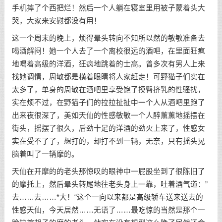
手机摔了个西把烂！然后一个人躺在寝室里用被子蒙着头大
哭，大家来安慰都没有用！
这一个周末的晚上，烦得晕头转向不知所以然的敏敏准备去
喝酒解闷！她一个人去了一个离校很远的酒吧，在里面狂疯
地喝着高级的洋酒，狂疯地跳着的士高。曾多次有男人上来
找她调情，周敏都是横着眼睛将人家赶走！可野猫子们实在
太多了，单身的周敏在酒吧里享受饱了摸臀挤乳的性骚扰，
实在烦不过，在野猫子们的拉拉扯扯中一个人从酒吧里跑了
出来夜很深了，美如天仙的性感敏敏一个人醉薰薰地摇摆在
街头，摇摆了很久，后劲十足的洋酒的劲火上来了，性感女
实在受不了了，想打的，却打不到一辆，无奈，只有摇头晃
脑着叫了一辆摩的。
天仙在开摩的的老头那惊叹的眼神中一屁股坐到了很陈旧了
的摩托上，然后晕头转尾地往老头身上一靠，吐着酒气道：”
去……去……*大！“这个一向以来都是高级轿车送来送去的
性感天仙，今天居然……无语了……最吃惊的当然是那个一