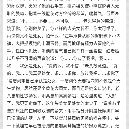
紧闭双腿，夹紧了他的右手掌，拼命摇头使小嘴摆脱男人无
耻的强吻，抱着一线能使对方怜悯的希望，喘着气，低声哀
求道：”不，……不要……不可以，……“老头得意的笑道：”
饶了你，你别做梦了，你这样的大美女我不上你太可惜了，
再说你又不是处女，怕什么。“左手承势从她的臀部剥下小内
裤，大把抓摸她的丰满玉臀。而周敏哪有精力去管他的左
手，任由他抓抚，听他的语气自己似乎有一丝希望，红着脸
以几乎不可闻的声音说道：”你……你饶了我吧，我……
我……我还是处女。“”真的么，我不信，“老头故意道。 ”真
的，我……我真是处女，求……求你，放过我吧……求你了
“没想到她自己承认是处女，一想到今天要插穴的不仅是个天
生尤物，居然还是个黄花大闺女，而且还是她亲口说出，老
头更加性欲勃发，阳具更加高高勃起，哈哈淫笑道：”太好
了，我更要定你了，这年头美女是处女的太少了。“说着右手
更加疯狂的在周敏双腿的紧夹下用手指分开阴唇抚摩洞口早
已湿润的肉壁，左手一下从背部将周敏更紧的揽在怀中，头
一下就埋在早已被磨蹭的更加高耸挺拔的娇嫩双乳之间，张