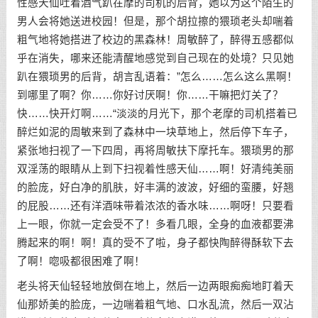
性感天仙吐着酒气趴在摩的司机的后背，她以为这个陌生的
男人会将她送进校园！但是，那个胡拉擦的猥琐老头却喘着
粗气地将她搭进了校边的黑森林！周敏醉了，醉得五感都似
乎在消失，哪来还能清醒地感觉到自己现在的处境？只见她
趴在猥琐男的后背，胡言乱语着：”怎么……怎么这么黑啊！
到哪里了啊？你……你好讨厌啊！你……干嘛把灯关了？
快……快开灯啊……“淡淡的月光下，那个老摩的司机搭着已
醉烂如泥的周敏来到了森林中一块草地上，然后停下车子，
紧张地扫视了一下四周，再将周敏扶下摩托车。猥琐男的那
双淫荡的眼睛从上到下扫视着性感天仙……啊！好清纯美丽
的脸庞，好白净的肌肤，好丰满的波波，好细的蛮腰，好翘
的屁股……还有洋酒味带着浓浓的香水味……啊呀！只要看
上一眼，你就一定会受不了！多看几眼，全身的血液都要沸
腾起来的啊！啊！真的受不了啦，身子都快陶醉得酥软下去
了啊！唿吸都很困难了啊！
老头将天仙轻轻地放倒在地上，然后一边两眼痴痴地盯着天
仙那娇美的脸庞，一边喘着粗气地、口水乱流，然后一双沾