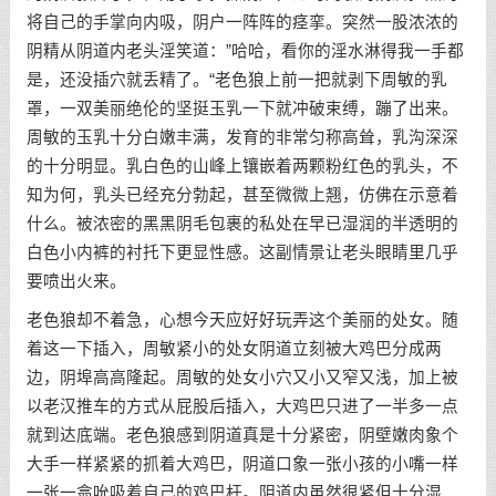
将自己的手掌向内吸，阴户一阵阵的痉挛。突然一股浓浓的
阴精从阴道内老头淫笑道：”哈哈，看你的淫水淋得我一手都
是，还没插穴就丢精了。“老色狼上前一把就剥下周敏的乳
罩，一双美丽绝伦的坚挺玉乳一下就冲破束缚，蹦了出来。
周敏的玉乳十分白嫩丰满，发育的非常匀称高耸，乳沟深深
的十分明显。乳白色的山峰上镶嵌着两颗粉红色的乳头，不
知为何，乳头已经充分勃起，甚至微微上翘，仿佛在示意着
什么。被浓密的黑黑阴毛包裹的私处在早已湿润的半透明的
白色小内裤的衬托下更显性感。这副情景让老头眼睛里几乎
要喷出火来。
老色狼却不着急，心想今天应好好玩弄这个美丽的处女。随
着这一下插入，周敏紧小的处女阴道立刻被大鸡巴分成两
边，阴埠高高隆起。周敏的处女小穴又小又窄又浅，加上被
以老汉推车的方式从屁股后插入，大鸡巴只进了一半多一点
就到达底端。老色狼感到阴道真是十分紧密，阴壁嫩肉象个
大手一样紧紧的抓着大鸡巴，阴道口象一张小孩的小嘴一样
一张一翕吮吸着自己的鸡巴杆。阴道内虽然很紧但十分湿