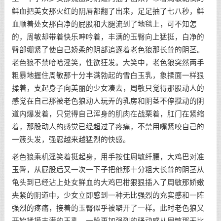
鲜血把美女那火红的阴唇都翻了出来，足足抽了七八秒，鲜
血顺着处女那白净的屁股和大腿流到了地毯上，可不知怎
的，周敏却带着快乐呻吟着，丰满的玉臀向上猛挺，白净的
臀部绷紧了使自己娇柔的阴部追逐着老色狼那长耸的阴茎。
老色狼不禁哈哈淫笑，性欲狂发。大笑中，老色狼突然两手
粗暴地握住周敏那十分丰满勃起的雪白玉乳，象揉面一样狠
揉着，支起身子向美丽的少女凑去，周敏只觉得那股动人的
感觉在自己那被老色狼动人玩弄的乳房和阴茎不停搅动的阴
道内爆发着，只觉得自己浑身的肌肉在战栗着，肛门在紧缩
着，那股动人的感觉已经超过了疼痛，不禁用嘴紧咬自己的
一簇头发，强忍越来越猛烈的快感。
老色狼乘机淫笑着挺起身，用手按住周敏纤腰，大鸡巴对准
玉臀，从屁股后又一次一下子把他那十分粗大长耸的阴茎从
龟头到已经沾上处女鲜血的大鸡巴柑狠狠插入了周敏那娇嫩
夹紧的阴道中，少女立即感到一种无比强烈的充实感和一阵
强烈的疼痛，接着的玉臀似乎被噼开了一样。此时老色狼又
开始揉摸丰满的玉乳，一股更加强烈的骚动感从周敏那无比