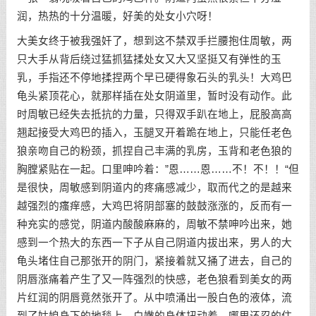
润，热热的十分温暖，好美的处女小穴呀！
大美女终于被我强奸了，想到这不禁双手拦腰抱住周敏，两
只大手从背后绕过猛抓猛揉处女又大又坚挺又有弹性的玉
乳，手指还不停地揉捏两个早已硬得象石头的乳头！大鸡巴
龟头紧顶花心，就那样插在处女阴道里，暂时没有动作。此
时周敏已经失去抵抗的力量，只得双手趴在地上，屁股高高
翘起接受大鸡巴的插入，玉腿叉开着跪在地上，只能任老色
狼亲吻自己的粉颈，抓捏自己丰满的乳房，玉背和老色狼的
胸膛紧贴在一起。口里呻吟着：”恩……恩……不！不！！“但
是很快，周敏感到阴道内的疼痛感减少，取而代之的是越来
越强烈的瘙痒感，大鸡巴将阴部塞的鼓鼓涨涨的，反而有一
种充实的感觉，阴道内酸酸麻麻的，周敏不禁呻吟出来，她
感到一个热大的东西一下子从自己阴道内拔出来，男人的大
龟头堵住自己那张开的阴门，紧接着就又捅了进去，自己的
阴唇涨痛着产生了又一阵强烈的快感，老色狼看到美女的两
片红润的阴唇竟然张开了。从中喷涌出一股白色的液体，流