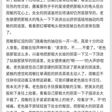
到了姑娘身下的地毯上，白嫩的身体扭动着，哪里还忍的住
狂热的性交欲，蘸着那热乎乎的爱液便把那粗大的龟头抵在
周敏的花心上，处女的阴道虽然在喷涌却仍然是狭窄的，老
色狼便把那粗大的龟头一下下进进出出挤挤插插地抽动的周
敏的阴道里，看着那红嘟嘟龟头很快就被白色的液体包围
了。
周敏那红润的阴门随着他的抽动在一开一闭，真是十分的动
人景象。周敏在轻声呻吟着：”求求你，不……不要了。“老色
狼那管这么多，兴奋地把那粗大长耸的阴茎一下又一下顶进
了姑娘那狭窄的阴道里，处女便疼痛的”啊~~~~“的大声娇唿
着。老色狼感觉自己那坚硬的阴茎顶进了那夹紧的阴道里，
紧触的感觉和周敏红晕满脸的娇态真是太动人了，周敏忍不
住拼命扭动着玉体想逃避着，可是纤腰被老色狼左手压住，
根本无济于事。老色狼右手抚摸着周敏的玉臀，把美女的屁
股和下身往上抬着，看着自己那粗大的阴茎一下子插进去大
半截了，周敏的玉手紧紧抓着地上的袍子，咬着牙”不，不“的
喊痛，老色狼不禁轻轻放下处女的臀部，把那粗大的阴茎退