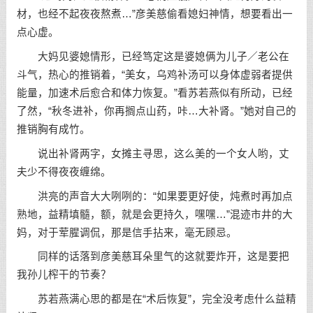
材，也经不起夜夜熬煮…”彦美慈偷看媳妇神情，想要看出一
点心虚。
大妈见婆媳情形，已经笃定这是婆媳俩为儿子／老公在
斗气，热心的推销着，“美女，乌鸡补汤可以身体虚弱者提供
能量，加速术后愈合和体力恢复。”看苏若燕似有所动，已经
了然，“秋冬进补，你再搁点山药，咔…大补肾。”她对自己的
推销胸有成竹。
说出补肾两字，女摊主寻思，这么美的一个女人哟，丈
夫少不得夜夜缠绵。
洪亮的声音大大咧咧的：“如果要更好使，炖煮时再加点
熟地，益精填髓，额，就是会更持久，嘿嘿…”混迹市井的大
妈，对于荤腥调侃，那是信手拈来，毫无顾忌。
同样的话落到彦美慈耳朵里气的这就要炸开，这是要把
我孙儿榨干的节奏？
苏若燕满心思的都是在“术后恢复”，完全没考虑什么益精