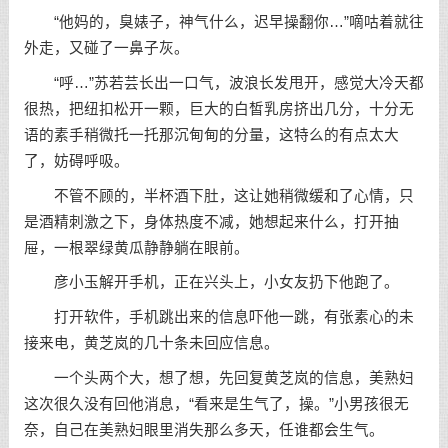
“他妈的，臭婊子，神气什么，迟早操翻你…”嘀咕着就往
外走，又碰了一鼻子灰。
“呼…”苏若芸长出一口气，波浪长发甩开，感觉大冷天都
很热，把纽扣松开一颗，巨大的白皙乳房挤出几分，十分无
语的素手稍微托一托那沉甸甸的分量，这特么的有点太大
了，妨碍呼吸。
不管不顾的，半杯酒下肚，这让她稍微缓和了心情，只
是酒精刺激之下，身体热度不减，她想起来什么，打开抽
屉，一根翠绿黄瓜静静躺在眼前。
彦小玉解开手机，正在兴头上，小女友扔下他跑了。
打开软件，手机跳出来的信息吓他一跳，有张素心的未
接来电，黄芝岚的几十条未回应信息。
一个头两个大，想了想，先回复黄芝岚的信息，美熟妇
这次很久没有回他消息，“看来是生气了，操。”小男孩很无
奈，自己在美熟妇眼里消失那么多天，任谁都会生气。