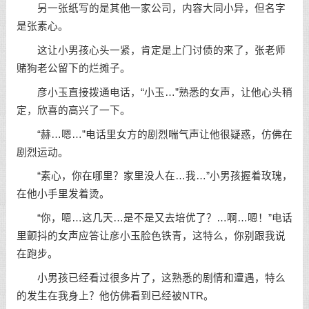
另一张纸写的是其他一家公司，内容大同小异，但名字
是张素心。
这让小男孩心头一紧，肯定是上门讨债的来了，张老师
赌狗老公留下的烂摊子。
彦小玉直接拨通电话，“小玉…”熟悉的女声，让他心头稍
定，欣喜的高兴了一下。
“赫…嗯…”电话里女方的剧烈喘气声让他很疑惑，仿佛在
剧烈运动。
“素心，你在哪里？家里没人在…我…”小男孩握着玫瑰，
在他小手里发着烫。
“你，嗯…这几天…是不是又去培优了？…啊…嗯！”电话
里颤抖的女声应答让彦小玉脸色铁青，这特么，你别跟我说
在跑步。
小男孩已经看过很多片了，这熟悉的剧情和遭遇，特么
的发生在我身上？他仿佛看到已经被NTR。