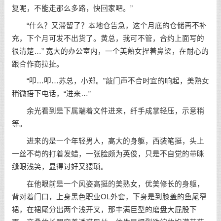
复呢，不能走那么多路，快回家吧。”
“什么？又滞留了？本地仓告急，这个月底的仓储再不补
充，下个月可发不出货了。黄总，我可不管，合约上面写的
很清楚…” 宽大的办公室内，一个美熟女捏着鼻梁，在耐心的
跟合作商拉扯。
“叩…叩…苏总，小郑。”敲门声不合时宜的响起，美熟女
稍微捂下电话，“进来…”
余光看到是下属端着文件进来，纤手成掌轻压，示意稍
等。
进来的是一个年轻男人，高大的身躯，西装笔挺，头上
一丝不苟的打着发蜡，一张脸颇为英俊，只是不自觉的带眯
缝眼浅笑，显得讨好又猥琐。
在他眼前是一个风姿高挺的美熟女，优美修长的身躯，
背对着门口，上身黑色职业OL外套，下身是到膝盖的鱼尾窄
裙，在裙尾分出两个浅开叉，那丰满巨型的磨盘大屁股下