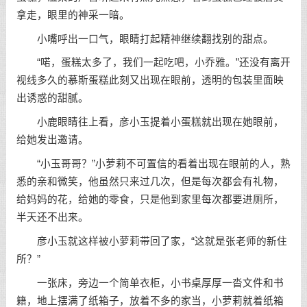
拿走，眼里的神采一暗。
小嘴呼出一口气，眼睛打起精神继续翻找别的甜点。
“喏，蛋糕太多了，我们一起吃吧，小乔雅。”还没有离开
视线多久的慕斯蛋糕此刻又出现在眼前，透明的包装里面映
出诱惑的甜腻。
小鹿眼睛往上看，彦小玉提着小蛋糕就出现在她眼前，
给她发出邀请。
“小玉哥哥？”小萝莉不可置信的看着出现在眼前的人，熟
悉的亲和微笑，他虽然只来过几次，但是每次都会有礼物，
给妈妈的花，给她的零食，只是他到家里每次都要进厕所，
半天还不出来。
彦小玉就这样被小萝莉带回了家，“这就是张老师的新住
所？”
一张床，旁边一个简单衣柜，小书桌厚厚一沓文件和书
籍，地上摆满了纸箱子，放着不多的家当，小萝莉就着纸箱