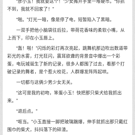
“彦小玉！我就要这个！”少女摊开手里一堆硬币。“你抓
不到，我就不回家了！”
“啪。”灯光一暗，像是停了电，短暂陷入了黑暗。
一双手把他小脑袋往后拉，带荷花香味的柔软小嘴，从
上而下，印在小玉唇上。
“轰！啪！”闪烁的彩灯再次亮起，跳舞机那边吹出数道带
彩光的水雾，灯光狂闪，震耳欲聋的背景音中爆出一个彩
蛋，电玩城诞生了新的记录，很多人都围了过去，看那个打
破记录的舞者，是个惹火校花，人群爆发阵阵起哄。
一切都与这俩少男少女无关。
“这可是我的初吻，笨蛋小玉！快把那只柴犬给我抓出
来。”
“退后点。”
“哐当。”小玉直接一脚把玻璃踹爆，伸手就抓出那只戴红
围巾的柴犬，抖抖落下的碎渣。