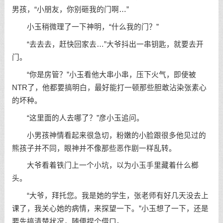
男孩，“小朋友，你别砸我的门啊…”
小玉稍微理了一下神明，“什么我的门？”
“去去去，赶快回家去…”大爷抖出一串钥匙，就要去开
门。
“你是房管？”小玉看他大串小串，压下火气，即使被
NTR了，他都要搞明白，最好能打一顿那些胆敢沾染张素心
的坏种。
“这里面的人去哪了？”彦小玉追问。
小男孩神情看起来很急切，粉嫩的小脸跟很多他见过的
熊孩子并不同，眼神并不像那些恶作剧一样乱转。
大爷看着铁门上一个小坑，以为小玉手里藏着什么榔
头。
“大爷，拜托您。我是她的学生，张老师有好几天没去上
课了，我关心她的病情，来探望一下。”小玉想了一下，还是
要先搞清楚状况，随便捏个借口。