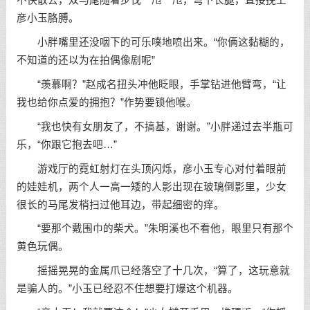
不快散去，双马尾随着步伐一甩一甩，弯下长腿，直接挽上
彦小玉胳膊。
小胖嘴里还没咽下的可乐噗地喷出来。“你俩这黏糊的，
不知道的还以为在拍偶像剧呢”
“羡慕啊？”赵成名扭头冲他眨眼，手掌钻进他臂弯，“让
我也给你点爱的拥抱？”作势要锁他喉。
“我也快有女朋友了，不搞基，谢谢。”小胖递过去半瓶可
乐，“你跟它抱去吧…”
游戏厅的霓虹射灯在头顶闪烁，彦小玉专心对付着眼前
的娃娃机，两个人一高一矮的人影出现在玻璃倒影里，少女
很长的马尾发梢扫过他耳边，带起细密的痒。
“要那个戴围巾的柴犬。”朱明溪也不看他，眼里只有那个
黄色玩偶。
摇摇晃晃的金属爪已经落空了十几次，“算了，这玩意就
是骗人的。”小玉已经忍不住想要打爆这个机器。