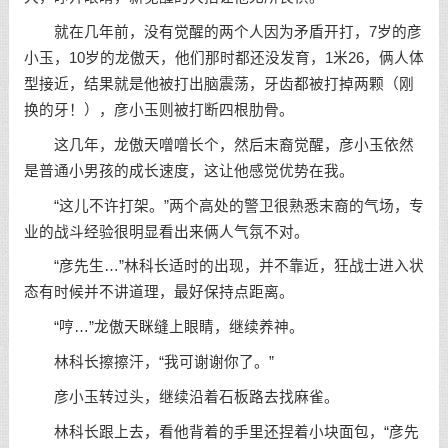
就在几年前，没有觉醒的两个人因为矛盾开打，7岁的彦
小玉，10岁的龙傲天，他们那时都还没发育，1米26，俩人体
型接近，结果就是他被打出脑震荡，牙齿都被打掉两颗（刚
换的牙！），彦小玉则被打断四根肋骨。
这几年，龙傲天噌噌长个，然后末裔觉醒，彦小玉依然
是普通小男孩的成长速度，这让他感觉优势在我。
“这儿不许打架。”两个高处的警卫很熟悉末裔的气场，专
业的战斗经验很明显看出来俩人气氛不对。
“彦先生…”林科长适时的出现，并不靠近，狂战士进入状
态有时候并不讲道理，最好保持点距离。
“哼…”龙傲天眯缝上眼睛，继续养神。
林科长擦擦汗，“我可谢谢你了。”
彦小玉转过头，继续沿着石板路去找麻雀。
林科长跟上去，看他背着的手里还捏着小块面包，“彦先