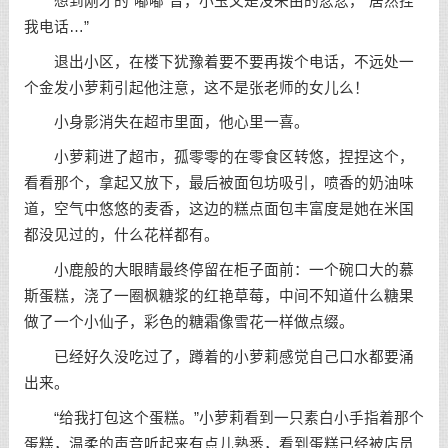
想到刚才的“嘟嘟”音，小玉又是没来由的忿忿，“居然挂
我电话…”
退出小区，在楼下犹豫着要不要再拨个电话，不远处一
个金发小萝莉引起他注意，这不是张老师的女儿么！
小身影消失在超市里面，他心里一喜。
小萝莉进了超市，孤零零的在零食区转悠，捏捏这个，
看看那个，拿起又放下，最后被面包坊吸引，喷香的奶油味
道，空气中悠悠的麦香，这边的糕点面包丰富度是她在米国
都没见过的，什么花样都有。
小鹿般的大眼睛最终停留在柜子面前：一个碗口大的慕
斯蛋糕，浇了一圈枫糖浆的红艳草莓，中间不知道什么糖果
做了一个小仙子，彩色的糖霜像雪花一样做点缀。
已经好久没吃过了，蹲着的小萝莉感觉自己口水都要涌
出来。
“给我打包这个蛋糕。”小萝莉看到一只素白小手指着那个
蛋糕，温柔的声音听起来有点儿熟悉，看到蛋糕已经被店员