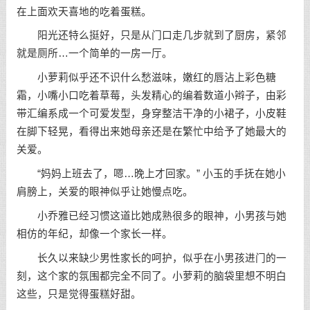
在上面欢天喜地的吃着蛋糕。
阳光还特么挺好，只是从门口走几步就到了厨房，紧邻
就是厕所…一个简单的一房一厅。
小萝莉似乎还不识什么愁滋味，嫩红的唇沾上彩色糖
霜，小嘴小口吃着草莓，头发精心的编着数道小辫子，由彩
带汇编系成一个可爱发型，身穿整洁干净的小裙子，小皮鞋
在脚下轻晃，看得出来她母亲还是在繁忙中给予了她最大的
关爱。
“妈妈上班去了，嗯…晚上才回家。” 小玉的手抚在她小
肩膀上，关爱的眼神似乎让她慢点吃。
小乔雅已经习惯这道比她成熟很多的眼神，小男孩与她
相仿的年纪，却像一个家长一样。
长久以来缺少男性家长的呵护，似乎在小男孩进门的一
刻，这个家的氛围都完全不同了。小萝莉的脑袋里想不明白
这些，只是觉得蛋糕好甜。