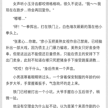
女声听小玉牙齿都咬得格格响，很久不说话，“我～～我
现在在跑步…待会再回复你。”
“嘟嘟…”
“砰！”一拳挥出，打在铁门上，白色墙灰簌簌的落在他小
拳头上。
“张素心…你敢。”彦小玉把美熟女视作自己禁脔，已经脑
补出一部大戏，因为债主上门暴力催收，美熟女只好舍身侍
奉，但是这远远不能偿还巨量债务，只能在债主的安排下下
出门卖身，此刻不知道在哪只死肥猪身手下接受跳蛋调教…
“哎哎！你干什么。”身后传来一个声音。
小男孩寒着眼睛转过头，一个穿着保安制服的年龄约60
多岁大爷，手里握着扳手，气急败坏的走上来。
铁门已经被打出一个小坑，大爷手握在小玉后领子，稍
微一扯。
他没有空理会为什么扯不动，以为是某个来恶作剧的小