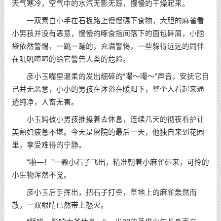
天气寒冷，空气中的水汽无影无踪，慢慢的干燥起来。
一双素白小手在石板路上慢慢碾下食物，大胆的麻雀看
小男孩并没有恶意，慢慢的啄食指间落下的面包碎屑，小脑
袋依然警惕，一跳一蹦的，充满警惕，一些躲得远远的同伴
在叽叽喳喳的给它警告人类的危险。
彦小玉嘴里温柔的发出细碎的“嘬～嘬～”声音，安抚它自
己并无恶意，小小的男孩在沐浴在暖阳下，整个人看起来通
透纯净，人畜无害。
小玉妈被小男孩推搡着去休息，连续几天的彻夜看护让
美熟妇疲惫不堪。今天是留院的最后一天，他独自来到花园
里，享受难得的宁静。
“啪—！”一颗小石子飞出，精准朝着小麻雀砸来，可怜的
小生物浑然不觉。
彦小玉后手挥出，把石子打歪，草地上的麻雀轰然而
散，一双眼睛已然带上怒火。