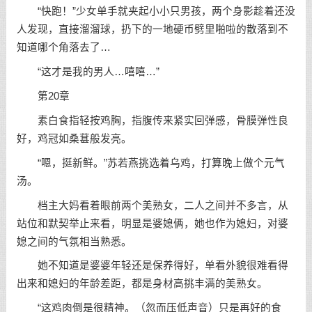
“快跑！”少女单手就夹起小小只男孩，两个身影趁着还没
人发现，直接溜溜球，扔下的一地硬币劈里啪啦的散落到不
知道哪个角落去了…
“这才是我的男人…嘻嘻…”
第20章
素白食指轻按鸡胸，指腹传来紧实回弹感，骨膜弹性良
好，鸡冠如桑葚般发亮。
“嗯，挺新鲜。”苏若燕挑选着乌鸡，打算晚上做个元气
汤。
档主大妈看着眼前两个美熟女，二人之间并不多言，从
站位和默契举止来看，明显是婆媳俩，她也作为媳妇，对婆
媳之间的气氛相当熟悉。
她不知道是婆婆年轻还是保养得好，单看外貌很难看得
出来和媳妇的年龄差距，都是身材高挑丰满的美熟女。
“这鸡肉倒是很精神。（忽而压低声音）只是再好的食