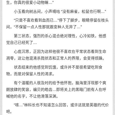
生，你真的很爱小动物嘛…”
小玉看向树丛间，小声嘀咕 “没有麻雀，松鼠也行啊…”
“只是不喜欢看到血而已…”停下了脚步，眼睛停留在枝头
间，“不保留一点人性那就跟变种人无异了…”
第三状态，强烈的杀心混合绝对理性，心冷如铁，他感
觉自己已经死了…
心底沉思，正因为这样他很不喜欢在平常状态看到生命
凋零，这让他混淆杀戮状态和正常人的界限，会变得烦躁。
状态结束的他感觉到饥饿，或许并不是很希望吃到食
物，而是对保留人性的渴求。
有个温暖的人很及时的给予他怀抱，脑海里浮现那个爽
朗放肆的笑容，编贝的皓齿…即将关上的黑暗门前有人在呼
喊他的名字，不让他滑落深渊。
“咳…”林科长也不知道怎么回答，或许这就是英雄的代价
吧。