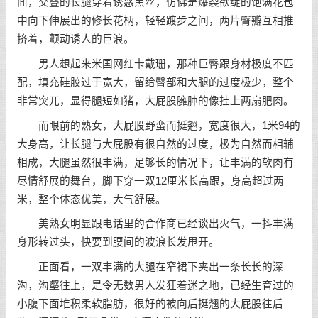
面，交叠的长腿穿着诱惑黑丝，仿佛是爆裂欲绽的饱满花苞
中向下伸展出的修长花柄，轻轻踱步之间，两片臀瓣互相推
挤着，颤动诱人的巨浪。
男人想起来米国网红卡戴珊，那种巨臀跟身材极度不匹
配，填充硅胶过于宽大，留给臀部和大腿的过度极少，整个
非常突兀，显得腿短如猪，大屁股臃肿的像挂上两扇肥肉。
而眼前的熟女，大屁股野蛮而挺翘，宽度很大，1米94的
大身高，让长腿与大屁股有很自然的过度，极为自然而相辅
相成，大腿虽然很丰满，足够长的情况下，让丰满的软肉有
尽情舒展的舞台，脚下穿一双12厘米长高跟，身高超过两
米，整个体态优美，大气舒展。
美熟女明显跟电话里的合作商已经谈出火气，一抖丰满
身形转过头，快要到腰间的波浪长发甩开。
正面看，一双丰满的大腿在窄裙下夹出一条长长的深
沟，沟壑往上，是令无数男人发狂着迷之地，已经生育过的
小腹下面堆积柔软脂肪，很好的被向后挺翘的大屁股往后