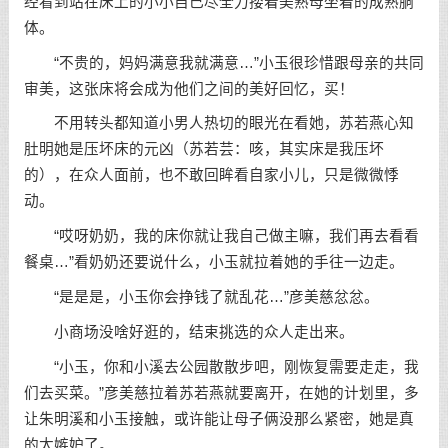
经看到站在床上的小小自己尽全力搂着美熟母坐着的成熟胴
体。
“不贵的，妈妈满意我就满意…”小玉很珍惜跟母亲的共同
审美，这张床将会成为他们之间的美好回忆，买！
不用转头都知道小男人热切的眼光在看她，苏若燕心知
肚明她是压坏床的元凶（苏若芸：咳，其实床是我压坏
的），在众人面前，也不敢回眸看自家小儿，只是微微悸
动。
“哎呀奶奶，我的床你就让我自己做主嘛，我们再去看看
餐桌…”看奶奶还要说什么，小玉就拉着她的手往一边走。
“是是是，小玉你会挣钱了就乱花…”彦美慈忿忿。
小商场没啥好逛的，结束挑选的众人走出来。
“小玉，你和小溪去公园散散步吧，刚恢复需要走走，我
们去买菜。”彦美慈拉着苏若燕就要离开，在她的计划里，多
让朱明溪和小玉接触，或许能让母子俩没那么紧密，她是真
的太嫉妒了。