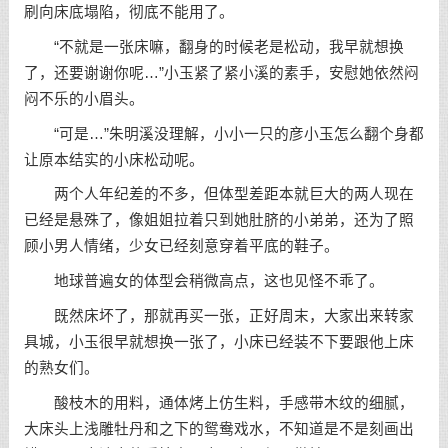
刷向床底塌陷，彻底不能用了。
“不就是一张床嘛，翻身的时候老是松动，我早就想换
了，还要谢谢你呢…”小玉紧了紧小溪的素手，安慰她依然闷
闷不乐的小眉头。
“可是…”朱明溪没理解，小小一只的彦小玉怎么翻个身都
让原本结实的小床松动呢。
两个人年纪差的不多，但体型差距本就巨大的两人现在
已经是悬殊了，像姐姐拉着只到她肚脐的小弟弟，还为了照
顾小男人情绪，少女已经刻意穿着平底的鞋子。
地球普遍女的体型会稍微高点，这也见怪不乖了。
既然床坏了，那就再买一张，正好周末，大家出来转家
具城，小玉很早就想换一张了，小床已经装不下要跟他上床
的熟女们。
酸枝木的用料，通体烤上仿生料，手感带木纹的细腻，
大床头上浅雕牡丹和之下的鸳鸯戏水，不知道是不是刻画出