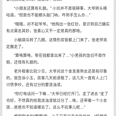
“小朋友还算有礼貌。” 小坑并不是很碍事，大爷转头嘀
咕道，“但是也不能榔头敲门呐，咋到手怎么办…”
“哦哦，对不起爷爷。”他掏出一张红钞，意识到自己确实
有点莫名其妙，张素心又不一定是真的那啥。
小脑袋瓜转了几圈，这情形房管都上门来了，张老师肯
定搬走了。
“算咯算咯，零花钱都拿出来了…”小男孩的急切不是作
假，还怪有礼貌的。
老外租客比较少见，大爷对这个金发美熟女还是有印象
的，就告诉小玉，房客几天前退租了，这几天一直有人上门
讨债争吵，还有过分的要泼油漆。
“你打电话问一下嘛…”大爷已经打开门，走了进去 “走了
也好，不然真的给我泼油漆就过分了…唉，还带着一个小女
孩…爸爸也不知道哪去了。这么不抗事儿呢…”