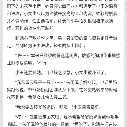
雨下的未花苞小荷，她只感觉四面八方都遭受了小玉的温柔
和进攻，小女生只以为这就是接吻的全部内容，柔软的樱唇
并不做动作，任由他摆布，纤长的小手指头根根猫爪状蜷
起，颤抖的放在小玉胸前。
趁她心里甜丝丝之际，另一只滚烫的掌心顺着她脊骨游
走，片刻转为正面进攻，轻柔的抚上椒乳。
“唔～～”本来已经被吻得迷迷糊糊，敏感的胸部传来触感
让她恢复清明，“不行…”
小玉还要扯她，自己操之过急，小女生被吓到了。
“我希望我只是一只羊～～” 朱明溪手机响起，电话里妈
妈跟他说，爷爷奶奶组团刚从乡下来，在公交站转车的时候
找不到路，希望女儿快去接二老。
“我也要去接爷爷奶奶，嘿嘿。”小玉自告奋勇。
“哼，你就自己走回家吧，我不希望爷爷奶奶看到你毛手
毛脚。” 朱明溪脸色羞红的推开他，“再说了，你现在还在恢