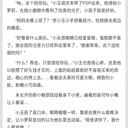
“呐，这个给你玩。”小玉很庆幸带了PSP出来，他递给小
萝莉，在她小鹿眼中看到了欣喜的光芒，小孩子就是好哄。
“妈妈去哪上班了？”彦小玉小手捏着纸巾，给她擦去唇边
的糖浆。
“好像是什么施乐。”小女孩眼睛已经星星眼，蛋糕都不香
了。她全部的注意力已经到这里来了，“谢谢哥哥，这个送给
我的吗？”
“什么？等会，只是借给你玩…”小玉也是很心疼，这是他
以前攒了好久钱才买的，上面的贴纸都是好不容易买来的周
边，细心的烤上去，…看着这无辜的可爱大眼，精致的小
脸，粉嫩小巧琼鼻。
未长开的娇小臀部扭动着身下小凳，扁着的装可怜小嘴
让人垂涎…
小玉吞了吞口水，眼睛缓缓一转，像是在做什么艰难决
定，让小萝莉急切的以为他在意志动摇，“哥哥求你了，我什
么都肯做…”