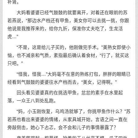
补肾。
大妈看婆婆已经气鼓鼓的就要离开，对着还在眼前的苏
若燕说，“那边水产档还有甲鱼，美女你可以去挑一挑，你跟
他说是我推荐来的，给你九折，保准你丈夫吃了，生龙活
虎…”
“不是，这是给儿子买的，他刚做完手术。”美熟女即使小
恼，也不减亲和气质，素指最后确认着食材，“行了，就买这
只吧。”
“怪我，怪我…”大妈毫不在意的熟练打包，胖胖的眼睛已
经看到气鼓鼓的婆婆往水产档而去，“美女，记得啊。”
回头看见婆婆真的在挑选甲鱼，忿忿的素手在水里起
落，一众王八到处乱跑。
“妈，小玉刚恢复，乌鸡汤就够了，你挑甲鱼作什么？”苏
若燕也看出来婆婆的情绪，从家具城开始，言语之间一直在
旁敲侧击，她心下忐忑，会不会和儿子的事情暴露了？