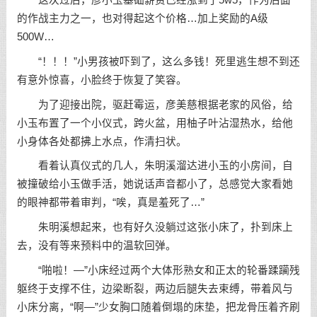
的作战主力之一，也对得起这个价格…加上奖励的A级
500W…
“！！！”小男孩被吓到了，这么多钱！死里逃生想不到还
有意外惊喜，小脸终于恢复了笑容。
为了迎接出院，驱赶霉运，彦美慈根据老家的风俗，给
小玉布置了一个小仪式，跨火盆，用柚子叶沾湿热水，给他
小身体各处都拂上水点，作清扫状。
看着认真仪式的几人，朱明溪溜达进小玉的小房间，自
被撞破给小玉做手活，她说话声音都小了，总感觉大家看她
的眼神都带着审判，“唉，真是羞死了…”
朱明溪想起来，也有好久没躺过这张小床了，扑到床上
去，没有等来预料中的温软回弹。
“啪啦！—”小床经过两个大体形熟女和正太的轮番蹂躏残
躯终于支撑不住，边梁断裂，两边后腿失去束缚，带着风与
小床分离，“啊—”少女胸口随着倒塌的床垫，把龙骨压着齐刷