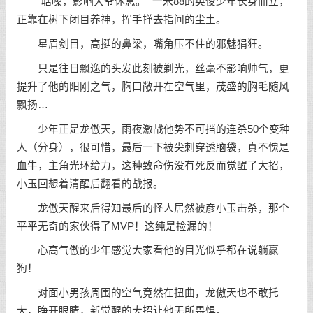
“聒噪，影响大爷休息。” 一米88的英俊少年长身而立，
正靠在树下闭目养神，挥手掸去指间的尘土。
星眉剑目，高挺的鼻梁，嘴角压不住的邪魅狷狂。
只是往日飘逸的头发此刻被剃光，丝毫不影响帅气，更
提升了他的阳刚之气，胸口敞开在空气里，茂盛的胸毛随风
飘扬…
少年正是龙傲天，雨夜激战他势不可挡的连杀50个变种
人（分身），很可惜，最后一下被尖刺穿透脑袋，真不愧是
血牛，主角光环给力，这种致命伤没有死反而觉醒了大招，
小玉回想着清醒后翻看的战报。
龙傲天醒来后得知最后的怪人居然被彦小玉击杀，那个
平平无奇的家伙得了MVP！这纯是捡漏的！
心高气傲的少年感觉大家看他的目光似乎都在说躺赢
狗！
对面小男孩周围的空气竟然在扭曲，龙傲天也不敢托
大，睁开眼睛，新觉醒的大招让他无所畏惧。