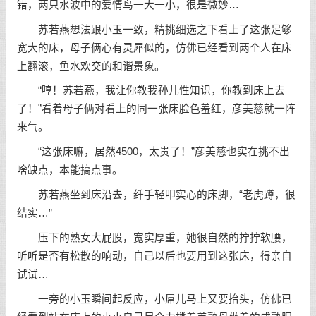
错，两只水波中的爱情鸟一大一小，很是微妙…
苏若燕想法跟小玉一致，精挑细选之下看上了这张足够
宽大的床，母子俩心有灵犀似的，仿佛已经看到两个人在床
上翻滚，鱼水欢交的和谐景象。
“哼！苏若燕，我让你教我孙儿性知识，你教到床上去
了！”看着母子俩对看上的同一张床脸色羞红，彦美慈就一阵
来气。
“这张床嘛，居然4500，太贵了！”彦美慈也实在挑不出
啥缺点，本能搞点事。
苏若燕坐到床沿去，纤手轻叩实心的床脚，“老虎蹲，很
结实…”
压下的熟女大屁股，宽实厚重，她很自然的拧拧软腰，
听听是否有松散的响动，自己以后也要用到这张床，得亲自
试试…
一旁的小玉瞬间起反应，小屌儿马上又要抬头，仿佛已