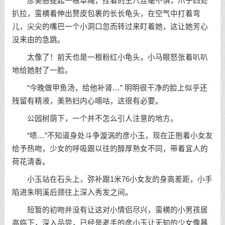
彦美慈提起一根草绳，拴着的王八丝毫不惧，爪子四处
扒拉，蛮横着伸出赘皮包裹的长长龟头，在空气中打着弯
儿，尖尖的嘴巴一个小洞口忽而转过来盯着她，这让她芳心
没来由的急跳。
太像了！前天也是一根粉红小龟头，小马眼怒张着叭叭
地给她射了一脸。
“今晚做甲鱼汤，给他补肾…” 明明很干净的脸上似乎还
残留有精液，美熟妇内心嘀咕，这很有必要。
公园树荫下，一个并不怎么引人注意的地方。
“啧…”不知道身处斗争漩涡的彦小玉，现在正抱着小女友
给予热吻，少女的呼吸跟以往的醇厚熟女不同，带着宜人的
荷花清香。
小玉站在石头上，弥补跟1米76小女友的身高差距，小手
陷进朱明溪后颈往上深入秀发之间。
短暂的初吻并没有让这对小情侣尽兴，蛮横的小男孩居
高临下，深入品尝，已经是老手的彦小玉让无知的少女像暴