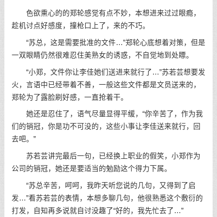
色欲熏心的的郑轮感觉有点不妙，本想进来过过眼瘾，
趁机讨点好感度，撞枪口上了，来的不巧。
“苏总，这是需要批准的文件…”郑轮心底想着对策，但是
一双眼睛仍然很难忍住美熟女的诱惑，不自觉地到处瞟。
“小郑，文件你让李佳她们送进来就行了…”苏若芸想要发
火，言语中已经带着不善，一般这些文件都是文员送来的，
郑轮为了露脸刷好感，一直抢着干。
她还是忍住了，语气尽量显得平缓，“你辛苦了，作为我
们的销冠，你是功不可没的，这些小事让李佳送来就行，回
去吧。”
苏若芸讲完最后一句，已经换上职业的假笑，小郑作为
公司的销冠，她还是要适当的勉励这个得力下属。
“苏总辛苦，呵呵，我昨天听您说的几句，又得到了启
发…”看苏若芸的表情，本想多聊几句，他很熟悉这个敷衍的
打发，自知再多说就自讨没趣了“好的，我先忙去了…”