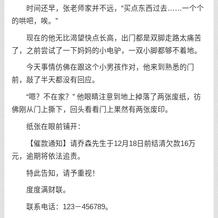
时间还早，张老师家并不远，“买点东西过去……一个个
的哄吧，唉。”
现在的他无比渴望快点长高，出门都是双脚走路太痛苦
了，之前尝试了一下妈妈的小电驴，一双小脚都够不着地。
今天事情仿佛在跟这个小男孩作对，他来到熟悉的门
前，敲了半天都没有回应。
“嗯？不在家？” 他眼睛注意到地上掉落了两张废纸，彷
佛刚从门上撕下，回头看看门上果然有两张废印。
纸张在眼前铺开：
【催款通知】请乔森先生于12月18日前结清欠款16万
元，逾期将依法追责。
特此告知，请予重视！
度度满财联。
联系电话：123－456789。