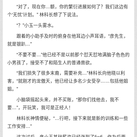
“对了，现在你…额，你的繁衍进展如何了？我们这边有
个‘无忧’计划。” 林科长想了下说法。
“？”小玉一头雾水。
跟着的小助手及时的俯身在他耳边小声耳语，“彦先生，
就是银趴…”
“不要不要…”他已经不是以前那个怼天怼地满脑子色色的
小男孩了，接受不了和陌生人的普通兽欲。
“我们损失了很多末裔，需要补充…”林科长向他晓以利
害，“就刚才的龙傲天，他已经让多名少女受孕……包括他姐
姐。”
小脑袋摇起头来，并不买账，“那你们找他去，我不
要…”，开玩笑，我可是正经人！
林科长神情便秘，“…行吧，接下来就是新的训练和一些
工作安排…”
这次过后，彦小玉基础薪资已经涨到了5w5，作为后面