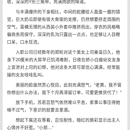
收，深深的Y形三角带，充满肉欲的味道。
与丰满爆炸的下身相比，中间的蛇腰给人盈盈一握的错
觉，巨大奶瓜即使有很大骨架的支撑，仍然想要挤走周围的
空气，蛮横无理的从西装小外套中推挤而出，穿衣的风格略
偏商务而保守，深深的乳沟只露出一点点，也足够让人目瞪
口呆，口水狂流。
入职公司已经数年的郑轮对这个美女上司垂涎日久，他
身下20厘米的大屌早已饥渴难耐，日夜在娇小白瘦幼女友身
上宣泄对上司的幻想，他对这条大屌可是信心满满，经常能
操的女友哇哇乱叫。
美丽的脸虽然赏心悦目，此刻充满怒气，“老黄，我不管
你想出什么办法，我下个月再滞留订单，可要更换货代了！”
放下手机，苏若芸怒气依然难以平息，家事公事压得她
喘不过气，下意识的就要去拿酒。
想起下属还在等着，忍住耐性，暗红的唇彩显示出主人
心情并不好惹。“小郑…”