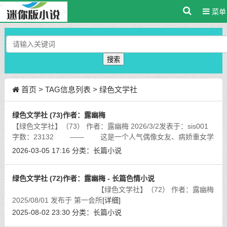
菜单
搜索
首页
> TAG信息列表 > 绿色文学社
绿色文学社 (73)作者：露幽梅
【绿色文学社】（73） 作者：露幽梅 2026/3/2发表于：sis001
字数：23132 —— 这是一个人气偶像女友、病娇重女学
妹、校花千金大小姐、冷面飒爽同级生、天使般纯洁可爱善良的
2026-03-05 17:16
分类：
长篇小说
妹妹、不善言辞但温柔娴淑的妈妈
[详细]
绿色文学社 (72)作者：露幽梅 - 长篇色情小说
【绿色文学社】（72） 作者：露幽梅
2025/08/01 发布于 第一会所
[详细]
2025-08-02 23:30
分类：
长篇小说