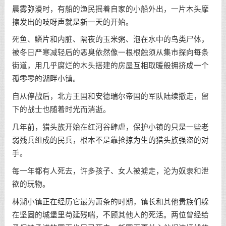
晨雾弥漫时，有船的渔民摇着自家的小船外出，一片木头摩
擦发出的吱呀声就是新一天的开始。
死鱼、鳞片和内脏、隔夜的玉米粥、泡在水中的鸟类尸体，
被冬日严寒减轻后的恶臭依然像一根根触须从集市探向每条
街道，用几乎腐烂的木头搭建的房屋互相取暖般拥挤成一个
孤零零的湖畔小镇。
自从停战后，北方王国和安德瑞尔帝国的军队陆续撤走，留
下的战士也随着时光而消逝。
几年前，猎头族开始在红河谷肆虐，保护小镇的只是一些老
弱残兵组成的民兵，根本不是靠抢掠为生的猎头族强盗的对
手。
每一年都有人死去，许多孩子、女人被掳走，沦为奴隶和泄
欲的玩物。
林湖小镇正在经历它最为萧条的时期，镇长和其他贵族们躲
在坚固的城堡里苟延残喘，不顾其他人的死活。两位曾经给