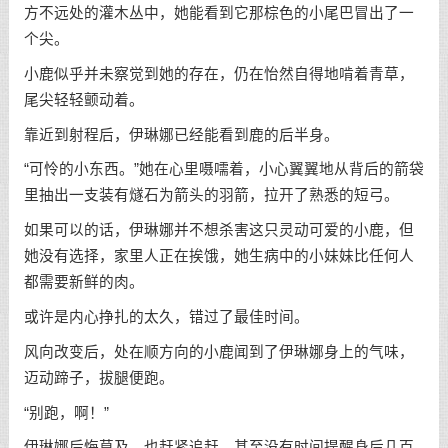
方不远处的灌木丛中，她能看到它那棕色的小尾巴冒出了一
个尖。
小鹿似乎并未察觉到她的存在，仍在怡然自得地啃着青草，
尾尖轻轻颤动着。
靠近到射程后，伊琳娜已经能看到鹿的后半身。
“可怜的小东西。”她在心里嗫嚅着，小心翼翼地从背后的箭袋
里抽出一支装有燧石为箭头的羽箭，拉开了熟悉的短弓。
如果可以的话，伊琳娜并不想杀害这只灵动可爱的小鹿，但
她没有选择，家里人正在挨饿，她生病中的小妹妹比任何人
都需要新鲜的肉。
或许是内心挣扎的太久，错过了最佳时间。
风向改变后，处在顺方向的小鹿闻到了伊琳娜身上的气味，
迈动蹄子，拔腿便跑。
“别跑，啊！”
伊琳娜后悔莫及，也赶紧追赶，甚至没有时间提醒身后几百