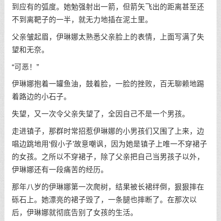
到应有的弧度。她勉强射出一箭，但箭矢飞出的距离甚至还
不到离靶子的一半，就无力地插在泥土里。
父亲皱起眉，伊琳娜太熟悉父亲脸上的表情，上面写满了失
望和无奈。
“可恶！”
伊琳娜抱着一罐鱼油，鼓着脸，一脸的挫败，百无聊赖地踢
着路边的小石子。
失望，又一次令父亲失望了，全因自己不是一个男孩。
走进镇子，那群时常招惹伊琳娜的小男孩们又围了上来，边
唱边跳地用‘假小子’故意嘲讽，因为她是镇子上唯一不穿裙子
的女孩。之所以不穿裙子，除了父亲把自己当男孩子以外，
伊琳娜还有一段痛苦的经历。
那年八岁的伊琳娜第一次爬树，结果被长裙绊倒，狠狠摔在
砾石上。她漂亮的裙子毁了，一条腿也摔断了。在那次以
后，伊琳娜就彻底告别了女孩的生活。