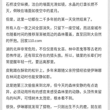
石桥凌空纵横，洁白的墙面光滑如镜，水晶的灯盏长燃不
灭，倒映在墙面如夜空中的星月。
但是，这里一切都在二千多年前的某一天突然结束了。
所有人在一夜之间全部消失，只留下一座空城，而这座城市
也随着时间的推移渐渐被周边的森林覆盖，直至回到大自然
的怀抱。回家110.com
湖的北岸非常危险，不仅仅是有女巫、林中恶鬼等等古老的
恐怖传说，还有现实存在的猎头族。所以，镇里的长辈们时
常提醒年轻一代，要远离那里。
皮靴踏在酥软的松针上，多年来跟随父亲狩猎经验使伊琳娜
在林间走动时也能安静如影。
这是她第三次偷偷来到北岸，但今天的森林安静的有点诡
异，必须动用所有的感官来感受森林里的动静。头顶传来留
鸟的叫声，可惜树木太茂密，根本看不到。
很快，伊琳娜就发现了猎物，一只刚出生不久的鹿，就在前