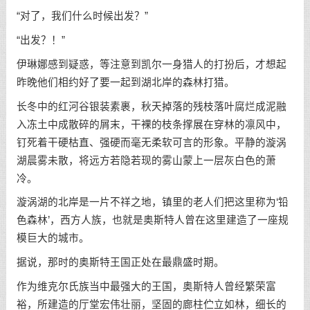
“对了，我们什么时候出发？”
“出发？！”
伊琳娜感到疑惑，等注意到凯尔一身猎人的打扮后，才想起
昨晚他们相约好了要一起到湖北岸的森林打猎。
长冬中的红河谷银装素裹，秋天掉落的残枝落叶腐烂成泥融
入冻土中成散碎的屑末，干裸的枝条撑展在穿林的凛风中，
钉死着干硬枯直、强硬而毫无柔软可言的形象。平静的漩涡
湖晨雾未散，将远方若隐若现的雾山蒙上一层灰白色的萧
冷。
漩涡湖的北岸是一片不祥之地，镇里的老人们把这里称为‘铅
色森林’，西方人族，也就是奥斯特人曾在这里建造了一座规
模巨大的城市。
据说，那时的奥斯特王国正处在最鼎盛时期。
作为维克尔氏族当中最强大的王国，奥斯特人曾经繁荣富
裕，所建造的厅堂宏伟壮丽，坚固的廊柱伫立如林，细长的