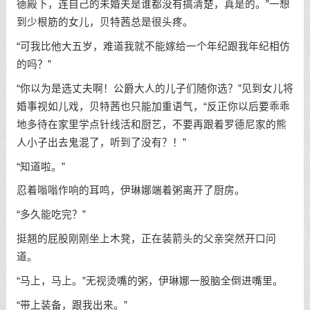
德殿下，连自己的未婚夫是谁都没有搞清楚，真是的。”一想
到少根筋的女儿，贝特茜总是很头疼。
“可我比他大五岁，难道我就不能嫁给一个年纪跟我年纪相仿
的吗？”
“你以为是选丈夫啊！公爵大人的儿子们随你选？”见到女儿将
婚事视如儿戏，贝特茜也只能加重语气，“反正你以后要乖乖
地多待在家里学点针线活和厨艺，不要再跟着罗德尼家的熊
人小子出去鬼混了，听到了没有？！”
“知道啦。”
忍着嗡嗡作响的耳鸣，伊琳娜端着粥离开了厨房。
“多久能吃完？”
挺翘的屁股刚刚坐上木凳，正在装箭头的父亲突然开口问
道。
“马上，马上。”无视烫嘴的粥，伊琳娜一股脑全倒进嘴里。
“带上装备，跟我出来。”