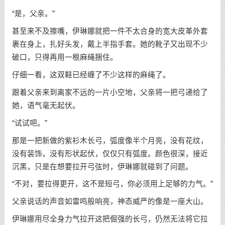
“是，父亲。”
甚至来不及擦嘴，伊琳娜就把一件不太合身的宽大皮革外套
裹在身上，扎好头发，戴上半指手套。她的靴子又出现不少
破口，只得再用一根麻绳捆住。
仔细一看，这双鞋已经缠了不少这样的麻绳了。
跟着父亲来到离家不远的一片小空地，父亲将一把弓递给了
她，语气毫无起伏。
“试试吧。”
那是一把新做的紫衫木长弓，弧度像半个月亮，没有花纹，
没有装饰，没有形状起伏，仅仅只有弧度。颜色很深，接近
沉黑，只是在想要拉开弓弦时，伊琳娜就碰到了问题。
“不对，要拉得更开，这不是短弓，你必须用上足够的力气。”
父亲说话的声音如雷鸣般响亮，神态威严的像是一座大山。
伊琳娜用尽全身力气拉开这把倔强的长弓，仍然无法将它拉