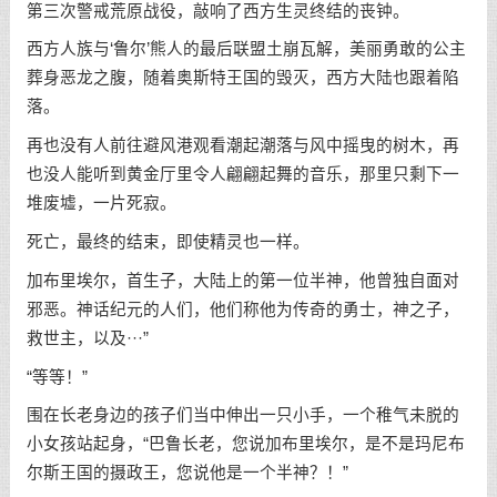
第三次警戒荒原战役，敲响了西方生灵终结的丧钟。
西方人族与‘鲁尔’熊人的最后联盟土崩瓦解，美丽勇敢的公主
葬身恶龙之腹，随着奥斯特王国的毁灭，西方大陆也跟着陷
落。
再也没有人前往避风港观看潮起潮落与风中摇曳的树木，再
也没人能听到黄金厅里令人翩翩起舞的音乐，那里只剩下一
堆废墟，一片死寂。
死亡，最终的结束，即使精灵也一样。
加布里埃尔，首生子，大陆上的第一位半神，他曾独自面对
邪恶。神话纪元的人们，他们称他为传奇的勇士，神之子，
救世主，以及···”
“等等！”
围在长老身边的孩子们当中伸出一只小手，一个稚气未脱的
小女孩站起身，“巴鲁长老，您说加布里埃尔，是不是玛尼布
尔斯王国的摄政王，您说他是一个半神？！”