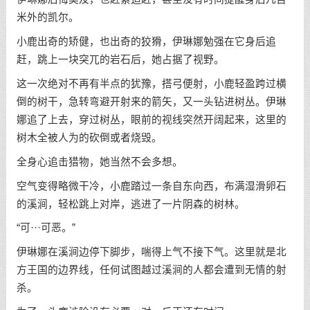
米外的凯尔。
小鹿出奇的矫健，也出奇的狡猾，伊琳娜勉强在它身后追
赶，跳上一块突兀的岩石后，她占据了视野。
这一次绝对不再有半点的犹豫，搭弓便射，小鹿轻盈跨过横
倒的树干，急转弯避开射来的箭矢，又一头钻进树丛。伊琳
娜追了上去，穿过树丛，眼前的视线突然开阔起来，这里的
树木全被人为的砍倒或者烧毁。
全身心追击猎物，她当然不会多想。
空气变得略微干冷，小鹿踏过一条自东向西，布满湿滑卵石
的溪涧，轻松跳上对岸，逃进了一片阴森的树林。
“可···可恶。”
伊琳娜在溪涧边停下脚步，喘得上气不接下气。这里就是北
方王国的边界线，任何试图越过溪涧的人都会遭到无情的射
杀。