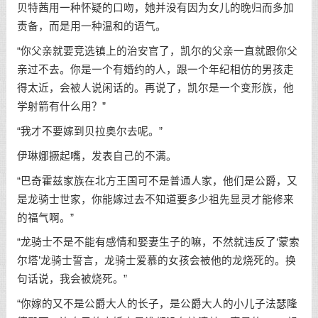
贝特茜用一种怀疑的口吻，她并没有因为女儿的晚归而多加
责备，而是用一种温和的语气。
“你父亲就要竞选镇上的治安官了，凯尔的父亲一直就跟你父
亲过不去。你是一个有婚约的人，跟一个年纪相仿的男孩走
得太近，会被人说闲话的。再说了，凯尔是一个变形族，他
学射箭有什么用？”
“我才不要嫁到贝拉奥尔去呢。”
伊琳娜撅起嘴，发表自己的不满。
“巴奇霍兹家族在北方王国可不是普通人家，他们是公爵，又
是龙骑士世家，你能嫁过去不知道要多少祖先显灵才能修来
的福气啊。”
“龙骑士不是不能有感情和娶妻生子的嘛，不然就违反了‘蒙索
尔塔’龙骑士誓言，龙骑士爱慕的女孩会被他的龙烧死的。换
句话说，我会被烧死。”
“你嫁的又不是公爵大人的长子，是公爵大人的小儿子法瑟隆