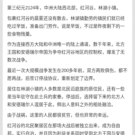
第三纪元2124年，中洲大陆西北部，红河谷，林湖小镇。
包裹红河谷的晨雾还没有散去，林湖镇勤劳的镇民们就已经
吃过早饭，准备出门劳作。说是早饭，不过是昨夜剩下的一
些食物残羹。
作为连接西方大陆和中洲唯一的陆上通道，数千年来，北方
王国和安德瑞尔帝国为争夺红河谷地区的控制权，爆发了无
数次战争。
最近一次大规模战争发生在200多年前，双方两败俱伤，都不
愿再战，后签订停战协议，重新划定了边界。
居住在林湖小镇的人多数是北民迈庭族的原住民，还有一些
是当年驻守在此士兵的家眷。停战后，选择留下来的北方人
和安德瑞尔人混居于此，倒出人意料之外的相处融洽。
由于战祸，这里的人民都很贫穷，但也异常的幸运。
红河谷的北民聚居区在那场大战后被独立出来，成为自由
邦，实行自治，并且因为利益关系同时受到北方王国与安德