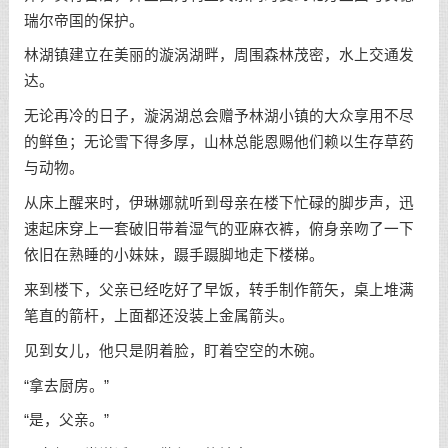
瑞尔帝国的保护。
林湖镇建立在美丽的漩涡湖畔，周围森林茂密，水上交通发
达。
无论再冷的日子，漩涡湖总会赠予林湖小镇的大众享用不尽
的鲜鱼；无论雪下得多厚，山林总能恩赐他们赖以生存草药
与动物。
从床上醒来时，伊琳娜就听到母亲在楼下忙碌的脚步声，迅
速起床穿上一套破旧带着湿气的亚麻衣裤，俯身亲吻了一下
依旧在熟睡的小妹妹，蹑手蹑脚地走下楼梯。
来到楼下，父亲已经吃好了早饭，转手制作箭矢，桌上堆满
笔直的箭杆，上面都还没装上金属箭头。
见到女儿，他只是阴着脸，盯着空空的木碗。
“拿去厨房。”
“是，父亲。”