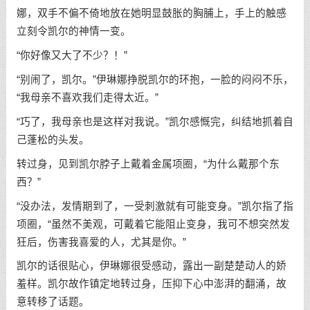
娜，双手不偏不倚地放在她明显鼓胀的胸脯上，手上的触感
立刻令凯尔的神情一变。
“你好像又大了不少？！”
“别闹了，凯尔。”伊琳娜挣脱凯尔的环抱，一脸的闷闷不乐，
“我母亲不喜欢我们走得太近。”
“巧了，我母亲也是这样对我说。”凯尔感慨完，纠结地抓着自
己蓬松的头发。
转过身，见到凯尔脖子上戴着金属项圈，“为什么戴那个东
西？”
“没办法，发情期到了，一受刺激就有可能变身。”凯尔指了指
项圈，“虽然不美观，可戴着它能阻止变身，我可不想突然发
狂后，伤害我喜爱的人，尤其是你。”
凯尔的话很贴心，伊琳娜很受感动，露出一副楚楚动人的娇
羞样。凯尔故作镇定地转过身，压抑下心中澎湃的翻涌，故
意转移了话题。