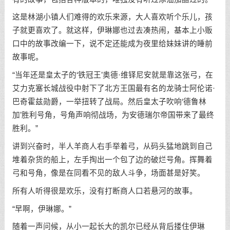
这是林湖小镇人们难得的欢乐来源，大人喜欢听个乐儿，孩
子就更喜欢了。就这样，伊琳娜也过去凑热闹，基本上小贩
口中的故事改编一下，说不定还能成为夜里给妹妹讲的睡前
故事呢。
“当年还是皇太子的‘铁冠王’奥德·维铎尼安就是靠这张弓，在
艾力克塞长城战役中射下了北方王国最有名的龙骑士阿伦诺·
巴奇霍兹勋爵，一举扭转了战局。然后皇太子吹响‘德鲁林
加’胜利号角，号角声响彻战场，为安德瑞尔帝国带来了最终
胜利。”
讲到兴奋时，半人羊商人右手举着弓，从码头猛地跳到自己
堆着杂货的船上，左手掏出一个包了边的破烂号角。挥舞着
弓和号角，像是在同看不见的敌人斗争，场面甚是好笑。
所有人听得很是欢乐，没有打断商人口若悬河的故事。
“早啊，伊琳娜。”
随着一声问候，从小一起长大的凯尔已经从背后搂住伊琳