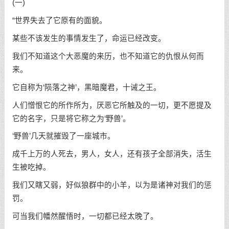
(一)
“世界失去了它原有的面貌。
某些不该发生的事情发生了，命运已经改变。
我们不知道这个大恶魔的来历，也不知道它的仇恨从何而
来。
它自称为‘陨落之神’，黑暗魔君，十诫之王。
人们憎恨它的所作所为，厌恶它所触及的一切，更不愿提及
它的名字，只是将它称之为‘野兽’。
‘野兽’几天就摧毁了一座城市。
成千上万的人死去，男人，女人，还有孩子全部消失，活生
生被吃掉。
我们又瞎又弱，好似狼群中的小羊，以为是诸神对我们的惩
罚。
可当我们幡然醒悟时，一切都已经太晚了。