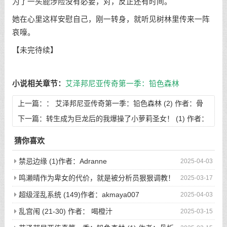
为了一头鹿涉险没有必要，对，反正还有时间。
她在心里这样安慰自己，刚一转身，就听见树林里传来一阵
哀嚎。
【未完待续】
小说相关章节：
艾泽邦尼亚传奇第一季：铅色森林
上一篇：：
艾泽邦尼亚传奇第一季：铅色森林 (2) 作者：骨
折的海绵体
下一篇：
转生成为巨龙后的我爆操了小萝莉圣女！ (1) 作者：
可乐咸鱼
猜你喜欢
禁忌边缘 (1)作者：Adranne
2025-04-03
鸣濑晴作为卑女的代价，就是被分析员狠狠调教！
2025-03-17
(完)作者：空琉lemon
超级淫乱系统 (149)作者：akmaya007
2025-04-03
乱宫闱 (21-30) 作者： 喝橙汁
2025-03-15