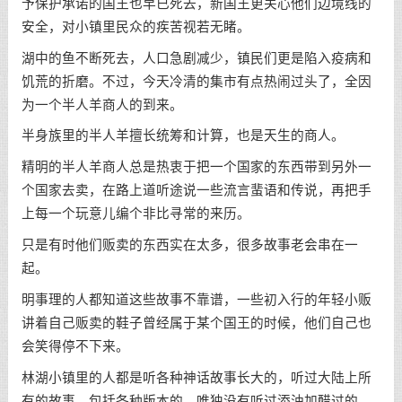
予保护承诺的国王也早已死去，新国王更关心他们边境线的
安全，对小镇里民众的疾苦视若无睹。
湖中的鱼不断死去，人口急剧减少，镇民们更是陷入疫病和
饥荒的折磨。不过，今天冷清的集市有点热闹过头了，全因
为一个半人羊商人的到来。
半身族里的半人羊擅长统筹和计算，也是天生的商人。
精明的半人羊商人总是热衷于把一个国家的东西带到另外一
个国家去卖，在路上道听途说一些流言蜚语和传说，再把手
上每一个玩意儿编个非比寻常的来历。
只是有时他们贩卖的东西实在太多，很多故事老会串在一
起。
明事理的人都知道这些故事不靠谱，一些初入行的年轻小贩
讲着自己贩卖的鞋子曾经属于某个国王的时候，他们自己也
会笑得停不下来。
林湖小镇里的人都是听各种神话故事长大的，听过大陆上所
有的故事，包括各种版本的，唯独没有听过添油加醋过的。