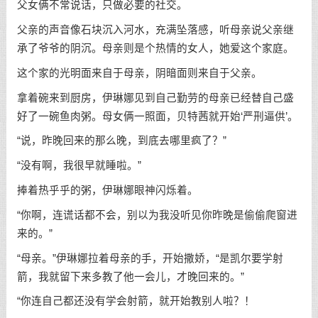
父女俩不常说话，只做必要的社交。
父亲的声音像石块沉入河水，充满坠落感，听母亲说父亲继
承了爷爷的阴沉。母亲则是个热情的女人，她爱这个家庭。
这个家的光明面来自于母亲，阴暗面则来自于父亲。
拿着碗来到厨房，伊琳娜见到自己勤劳的母亲已经替自己盛
好了一碗鱼肉粥。母女俩一照面，贝特茜就开始‘严刑逼供’。
“说，昨晚回来的那么晚，到底去哪里疯了？”
“没有啊，我很早就睡啦。”
捧着热乎乎的粥，伊琳娜眼神闪烁着。
“你啊，连谎话都不会，别以为我没听见你昨晚是偷偷爬窗进
来的。”
“母亲。”伊琳娜拉着母亲的手，开始撒娇，“是凯尔要学射
箭，我就留下来多教了他一会儿，才晚回来的。”
“你连自己都还没有学会射箭，就开始教别人啦？！