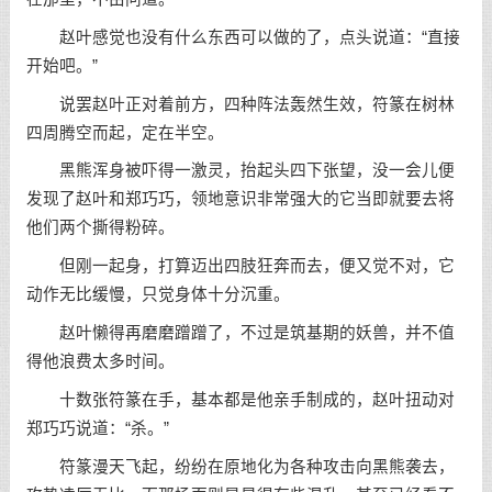
赵叶感觉也没有什么东西可以做的了，点头说道：“直接
开始吧。”
说罢赵叶正对着前方，四种阵法轰然生效，符篆在树林
四周腾空而起，定在半空。
黑熊浑身被吓得一激灵，抬起头四下张望，没一会儿便
发现了赵叶和郑巧巧，领地意识非常强大的它当即就要去将
他们两个撕得粉碎。
但刚一起身，打算迈出四肢狂奔而去，便又觉不对，它
动作无比缓慢，只觉身体十分沉重。
赵叶懒得再磨磨蹭蹭了，不过是筑基期的妖兽，并不值
得他浪费太多时间。
十数张符篆在手，基本都是他亲手制成的，赵叶扭动对
郑巧巧说道：“杀。”
符篆漫天飞起，纷纷在原地化为各种攻击向黑熊袭去，