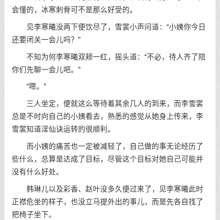
会懂的，冰寒刺骨可不是那么好受的。
见李寒曦没两下便饮尽了，雪裳小声问道：“小姨你今日
还要闭关一会儿吗？”
不知为何李寒曦双颊一红，摇头道：“不必，待人齐了陪
你们先聊一会儿吧。”
“嗯。”
三人坐定，便就这么等待着其余几人的到来，而李雪裳
总是不时向自己的小姨看去，熟悉的感觉从她身上传来，李
雪裳知道淫仙诀运转的很顺利。
而小姨的痛苦也一定被减轻了，自己做的事无论经历了
些什么，总算是达成了目标，尽管这个目标对她自己可能并
没有什么好处。
韩琳儿以及彩香、赵叶没多久便过来了，见李寒曦此时
正襟危坐的样子，也没立马提外出的事儿，而是先各自找了
把椅子坐下。