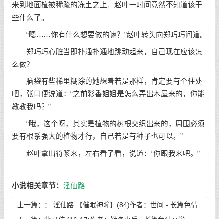
来到地面植被稀疏的冻土之上，赵叶一时间竟然不知道该干
些什么了。
“嗯……你有什么想要做的嘛？”赵叶转头向郑巧巧问道。
郑巧巧心脏当即扑通扑通地跳动起来，自己现在应该怎
么做？
脑袋有些稀里糊涂的她想着若是那样，肯定要有个住处
吧，张口便说道：“之前彩香姐姐是怎么弄出木屋来的，你能
教教我吗？”
“哦，这个呀，其实是植物的树根交织出来的，周围必须
要有根系强大的植物才行，自己若是有种子也可以。”
赵叶拿出符篆来，左右看了看，说道：“你跟我来吧。”
小说相关章节：
淫仙路
上一篇：：
淫仙路 【催眠神瞳】(84)作者：世间 - 长篇色情