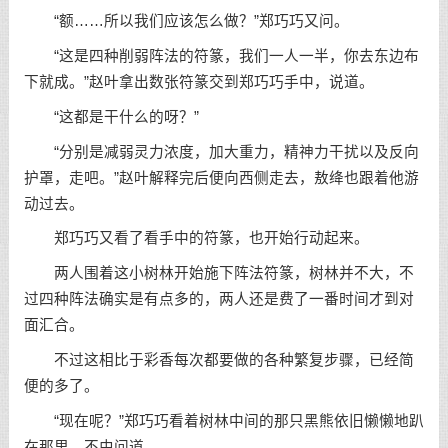
“额……所以我们应该怎么做？”郑巧巧又问。
“这是四种削弱阵法的符篆，我们一人一半，你去东边布
下就成。”赵叶拿出数张符篆交到郑巧巧手中，说道。
“这都是干什么的呀？”
“分别是减弱灵力浓度，加大重力，精神力干扰以及反向
护罩，走吧。”赵叶解释完后便向西侧走去，敖绛也跟着他游
动过去。
郑巧巧又看了看手中的符篆，也开始行动起来。
两人围着这小树林开始施下阵法符篆，树林并不大，不
过四种阵法确实是有点多的，两人还是费了一番时间才到对
面汇合。
不过这相比于彩香每次都要做的各种繁复步骤，已经简
便的多了。
“现在呢？”郑巧巧看着树林中间的那只黑熊依旧懒懒地趴
在那里，不由问道。