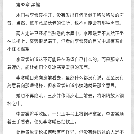
第93章 黑熊
木门被李雪裳推开，没有发出任何类似于咯吱咯吱的声
音，当然，这毕竟是长老的住所，也不可能会有那种声音。
两人走进已经相当熟悉的木屋中，李寒曦果不其然正坐
在长椅上，姿势很是端正，但看向李雪裳的目光中却有着止
不住地渴望。
李雪裳知道这不可能是在渴望自己什么的，而是那令人
着迷的，能让她们全身冰寒变暖泉的东西。
李寒曦目光向身前看去，虽然什么都没有说，甚至没有
刻意看向那盏铜杯，但李雪裳知道小姨她就是那个意思。
她也不再磨叽，三步并作两步走上前去，将阳精放入铜
杯之中。
李雪裳将手收回，一只玉手马上将铜杯拿起，李雪裳顺
着玉手看去，便见李寒曦已经饮上。
此番景象无论如何都有些怪异，但没有经历过的人是不