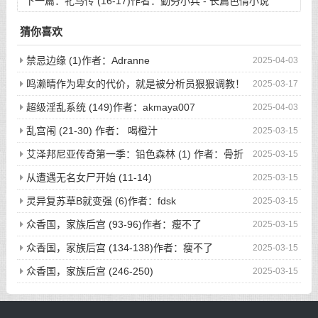
小说
下一篇：
牝马传 (16-17)作者：勤务小兵 - 长篇色情小说
猜你喜欢
禁忌边缘 (1)作者：Adranne
2025-04-03
鸣濑晴作为卑女的代价，就是被分析员狠狠调教！
2025-03-17
(完)作者：空琉lemon
超级淫乱系统 (149)作者：akmaya007
2025-04-03
乱宫闱 (21-30) 作者： 喝橙汁
2025-03-15
艾泽邦尼亚传奇第一季：铅色森林 (1) 作者：骨折
2025-03-15
的海绵体
从遭遇无名女尸开始 (11-14)
2025-03-15
灵异复苏草B就变强 (6)作者：fdsk
2025-03-15
众香国，家族后宫 (93-96)作者：瘦不了
2025-03-15
众香国，家族后宫 (134-138)作者：瘦不了
2025-03-15
众香国，家族后宫 (246-250)
2025-03-15