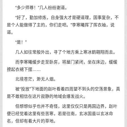
“多少师尊！”几人纷纷谢道。
“好了，勤加修炼，自身强大才是硬道理，国事复杂，不
是个人能做得了主的，你们走吧。”李寒曦挥了挥衣袖，说
道。
“是！”
几人如往常般外出，寻了个地方乘上寒冰鹤翱翔而去。
而李寒曦缓步走至卧房，将屋门紧闭，坐在床边，缓缓
撩起衣裙下摆……
北境苍茫，渺无人烟。
被“投放”下地面的赵叶看着四周望不到头的空荡景象，真
是不敢相信在这片寂静的地域会爆发战火。
但想想似乎也并不奇怪，这里仅仅只是两国边界，赵叶
便已经觉着这里有些苦寒，若是往南，玄冰国虽以玄冰命
名，但却有着大片的草地。