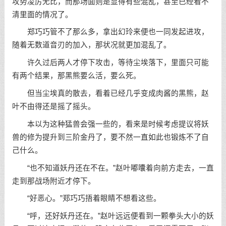
攻势凌厉无比，而那场面则是显得有些混乱，甚至已经看不
清里面的情况了。
郑巧巧管不了那么多，拿出幻玲来便也一同发起进攻，
随着无数道音刃的加入，那状况就更加混乱了。
许久过后两人才停下攻击，等待尘埃落下，里面只可能
有两个结果，那黑熊要么活，要么死。
但当尘埃真的散去，看着已经几乎变成肉酱的黑熊，赵
叶不由得还是摇了摇头。
本以为这种猛兽会强一些的，看来是时候考虑提议将妖
兽的修为提升到三阶金丹了，要不然一直如此也锻炼不了自
己什么。
“也不知道妖丹还在不在。”赵叶嘟囔着向前方走去，一直
走到那战场附近才停下。
“好恶心。”郑巧巧捂着眼睛不想看这些。
“呼，还好妖丹还在。”赵叶远远便看到一颗拳头大小的妖