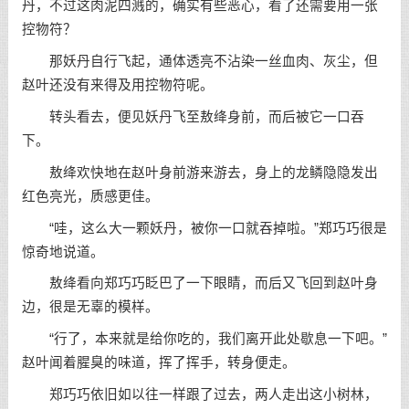
丹，不过这肉泥四溅的，确实有些恶心，看了还需要用一张
控物符？
那妖丹自行飞起，通体透亮不沾染一丝血肉、灰尘，但
赵叶还没有来得及用控物符呢。
转头看去，便见妖丹飞至敖绛身前，而后被它一口吞
下。
敖绛欢快地在赵叶身前游来游去，身上的龙鳞隐隐发出
红色亮光，质感更佳。
“哇，这么大一颗妖丹，被你一口就吞掉啦。”郑巧巧很是
惊奇地说道。
敖绛看向郑巧巧眨巴了一下眼睛，而后又飞回到赵叶身
边，很是无辜的模样。
“行了，本来就是给你吃的，我们离开此处歇息一下吧。”
赵叶闻着腥臭的味道，挥了挥手，转身便走。
郑巧巧依旧如以往一样跟了过去，两人走出这小树林，