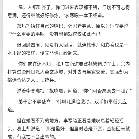
“嗯，人都到齐了，你们进来表现都不错，但切不可志得
意满，还得继续好好修炼。”李寒曦一本正经道。
郑巧巧捂住自己的嘴巴，强忍着笑意，原以为师尊要说
些什么重要的事呢，没有想到就仅仅如此而已。
但回顾四周，见没有人回话，就连韩琳儿和彩香也是一
本正经的模样，便立马也正经起来。
“你们或许还不知，北川在南边要塞频繁调动军士，宗内
打算过些时日派人至玄冰城，对外去与皇家交流，实际却为
挑选合适之人……统兵。”
说着李寒曦抿了抿嘴唇，问道：“你们可否愿意去一趟？”
“弟子定不辱使命！”韩琳儿满脸激动，双手抱拳低头应
道。
但在她看不到的地方，李寒曦正看着她叹息着轻轻摇
头，嘴上却说道：“那是最好，但届时若是不愿，直接回来就
成，有我在不会出事的。”