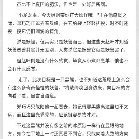
虽比不上夏国的肥沃，但也是一处好居所啊。
“小龙龙乖，今天姐姐带你打大妖怪哦。”正在他感慨之
际，郑巧巧正逗弄着敖绛，在它脑袋上轻轻抚摸，时不时还
摸一摸它仍旧圆润的犄角。
说是妖怪，但其实只是妖兽而已，但这些天赵叶才知道
妖兽灵兽其实并无差别，人类说它是妖兽它就是妖兽罢了。
但赵叶倒是没有什么感觉，毕竟从小煮鸡烹羊，他也不
会有什么感觉。
“走了，此次目标是一只黑熊，也不知道这荒原上怎么会
有这么多奇奇怪怪的妖兽。”将敖绛唤回身边来，向目标的方
向看了看，自言自语道。
郑巧巧只能陪他一起看去，她记得那黑熊离这里也不太
远，而且这里光秃秃的，应该挺容易找才对。
不过这黑熊并没有像之前的冰原狼一样待在显眼的地
方，如今在平地上一时还真看不到它，只能向着大致的方向