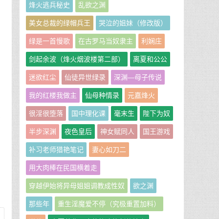
烽火逃兵秘史
乱欲之渊
美女总裁的绿帽兵王
哭泣的姐妹（修改版）
绿是一首慢歌
在古罗马当奴隶主
利娴庄
正
剑起余波（烽火烟波楼第二部）
离夏和公公
迷欲红尘
仙徒异世绿录
深渊—母子传说
我的红楼我做主
仙母种情录
元嘉烽火
很淫很堕落
国中理化课
毫末生
陛下为奴
是
半步深渊
夜色皇后
神女赋同人
国王游戏
补习老师猎艳笔记
妻心如刀二
用大肉棒在民国横着走
穿越伊始将异母姐姐调教成性奴
欲之渊
那些年
重生淫魔爱不停（究极重置加料）