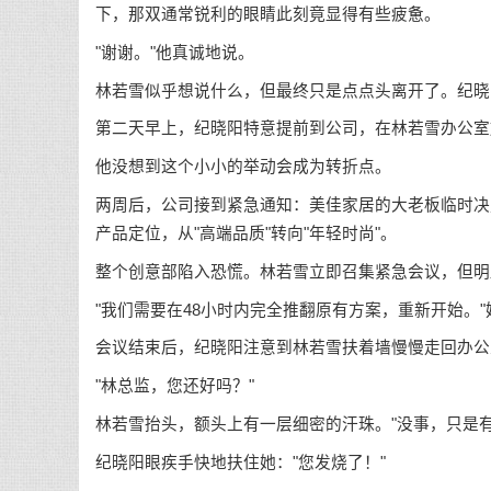
下，那双通常锐利的眼睛此刻竟显得有些疲惫。
"谢谢。"他真诚地说。
林若雪似乎想说什么，但最终只是点点头离开了。纪晓
第二天早上，纪晓阳特意提前到公司，在林若雪办公室
他没想到这个小小的举动会成为转折点。
两周后，公司接到紧急通知：美佳家居的大老板临时决
产品定位，从"高端品质"转向"年轻时尚"。
整个创意部陷入恐慌。林若雪立即召集紧急会议，但明
"我们需要在48小时内完全推翻原有方案，重新开始。
会议结束后，纪晓阳注意到林若雪扶着墙慢慢走回办公
"林总监，您还好吗？"
林若雪抬头，额头上有一层细密的汗珠。"没事，只是
纪晓阳眼疾手快地扶住她："您发烧了！"