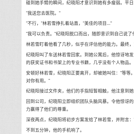
碰到她手臂的瞬间，纪晓阳才意识到她有多瘦弱。平日
"我送您去医院。"
"不行，"林若雪挣扎着站直，"美佳的项目..."
"我可以负责。"纪晓阳脱口而出，随即意识到自己说了什
林若雪盯着他看了几秒，似乎在评估他的能力。最终，
纪晓阳叫了车送林若雪回家。到她公寓后，他惊讶地发
的获奖证书和书架上的专业书籍，几乎没有个人物品。
安顿好林若雪，纪晓阳正要离开，却被她叫住："等等
对你有用。"
纪晓阳接过文件夹，他们的手指短暂相触，他注意到她
回到公司，纪晓阳立即组织团队头脑风暴。令他惊讶的
力赢得了他们的尊重。
深夜两点，纪晓阳将初步方案发给了林若雪，并附言：
不到五分钟，他的手机响了。