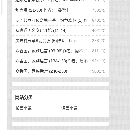
超级淫乱系统 (149)作者：akmaya007
1131℃
乱宫闱 (21-30) 作者： 喝橙汁
7591℃
艾泽邦尼亚传奇第一季：铅色森林 (1) 作
5401℃
者：骨折的海绵体
从遭遇无名女尸开始 (11-14)
4021℃
灵异复苏草B就变强 (6)作者：fdsk
2761℃
众香国，家族后宫 (93-96)作者：瘦不了
8111℃
众香国，家族后宫 (134-138)作者：瘦不
9841℃
了
众香国，家族后宫 (246-250)
5091℃
照
网站分类
位
长篇小说
短篇小说