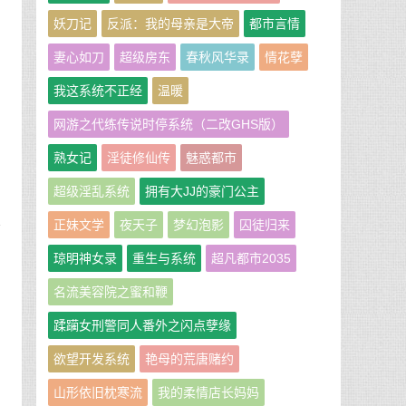
妖刀记
反派：我的母亲是大帝
都市言情
妻心如刀
超级房东
春秋风华录
情花孽
我这系统不正经
温暖
网游之代练传说时停系统（二改GHS版）
熟女记
淫徒修仙传
魅惑都市
常
超级淫乱系统
拥有大JJ的豪门公主
水
正妹文学
夜天子
梦幻泡影
囚徒归来
琼明神女录
重生与系统
超凡都市2035
名流美容院之蜜和鞭
蹂躏女刑警同人番外之闪点孽缘
比
欲望开发系统
艳母的荒唐赌约
山形依旧枕寒流
我的柔情店长妈妈