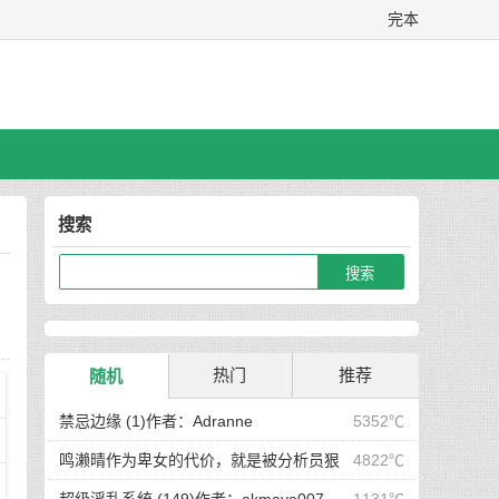
完本
搜索
热门
推荐
随机
禁忌边缘 (1)作者：Adranne
5352℃
鸣濑晴作为卑女的代价，就是被分析员狠
4822℃
狠调教！ (完)作者：空琉lemon