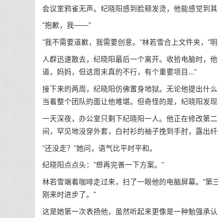
会议室鸦雀无声。纪晓阳感到脸颊发烫，他能感觉到其
"抱歉，我——"
"我不需要道歉，我需要创意。"林若雪合上文件夹，"
人群迅速散去，纪晓阳最后一个离开。收拾电脑时，他注
道，妈妈，但这周末真的不行，有个重要项目..."
接下来的两周，纪晓阳仿佛置身地狱。无论他提出什么
当着整个团队的面让他难堪。但奇怪的是，纪晓阳发现
一天深夜，办公室只剩下纪晓阳一人。他正在修改第二
间，罕见地没穿外套，白衬衫的袖子挽到手肘，露出纤
"还没走？"她问，语气比平时平和。
纪晓阳点点头："想再完善一下方案。"
林若雪端着咖啡走过来，扫了一眼他的电脑屏幕。"第
刚来时进步了。"
这是她第一次表扬他，虽然听起来更像是一种勉强承认