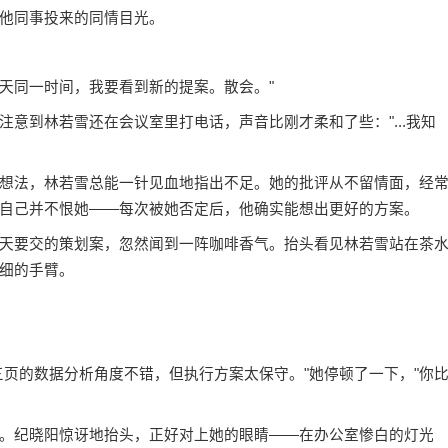
他同事投来的同情目光。
明天同一时间，我要看到新的提案。散会。"
意到林若雪还在会议室里打电话，声音比刚才柔和了些："...我知
想法，林若雪总能一针见血地指出不足。她的批评从不留情面，经
自己并不恨她——每次被她否定后，他确实能想出更好的方案。
天要交的策划案，忽然闻到一阵咖啡香气。抬头看见林若雪站在茶
细的手臂。
三页的数据分析角度不错，但执行方案太保守。"她停顿了一下，"你
。纪晓阳惊讶地抬头，正好对上她的眼睛——在办公室惨白的灯光