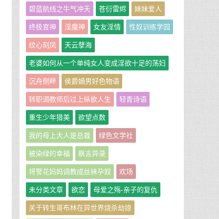
碧蓝航线之牛气冲天
苍衍雷烬
妹妹爱人
终极官神
淫魔神
女友淫情
性奴训练学园
纹心刻凤
天云孽海
老婆如何从一个单纯女人变成淫欲十足的荡妇
沉舟侧畔
侯爵嫡男好色物语
墙
转职调教师后过上纵欲人生
轻青诗语
重生少年猎美
欲望点数
能
我的母上大人是总裁
绿色文学社
被染绿的幸福
枫言异录
能
将警花妈妈调教成丝袜孕奴
欢场
未分类文章
欲恋
母爱之殇-亲子的复仇
关于转生哥布林在异世界烧杀劫掠