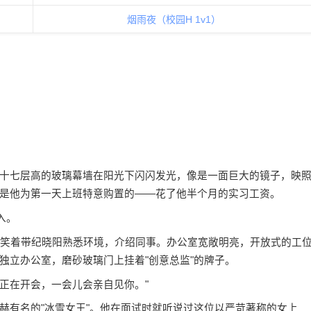
烟雨夜（校园H 1v1）
十七层高的玻璃幕墙在阳光下闪闪发光，像是一面巨大的镜子，映
是他为第一天上班特意购置的——花了他半个月的实习工资。
入。
微笑着带纪晓阳熟悉环境，介绍同事。办公室宽敞明亮，开放式的工
独立办公室，磨砂玻璃门上挂着"创意总监"的牌子。
她正在开会，一会儿会亲自见你。"
赫有名的"冰雪女王"。他在面试时就听说过这位以严苛著称的女上