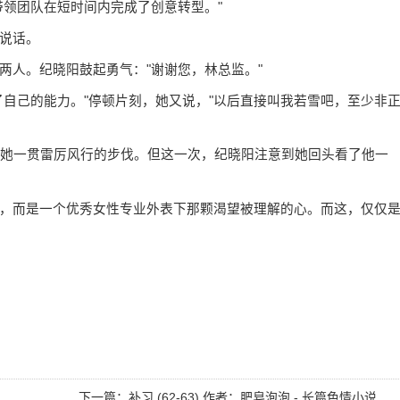
带领团队在短时间内完成了创意转型。"
说话。
两人。纪晓阳鼓起勇气："谢谢您，林总监。"
了自己的能力。"停顿片刻，她又说，"以后直接叫我若雪吧，至少非
了她一贯雷厉风行的步伐。但这一次，纪晓阳注意到她回头看了他一
，而是一个优秀女性专业外表下那颗渴望被理解的心。而这，仅仅
下一篇：
补习 (62-63) 作者：肥皂泡泡 - 长篇色情小说