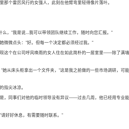
里那个雷厉风行的女强人，此刻在他臂弯里轻得像片落叶。
么，"我是说...我可以带领团队继续工作，随时向您汇报。"
她微微点头："好。但每一个决定都必须经过我。"
现这个在公司呼风唤雨的女人住在如此简朴的一居室里——除了满
。"她从床头柜拿出一个文件夹，"这是我之前做的一些市场调研，可
的指尖冰凉。
是，同事们对他的临时领导没有异议——过去几周，他已经用专业
"请好好休息，有需要随时联系。"