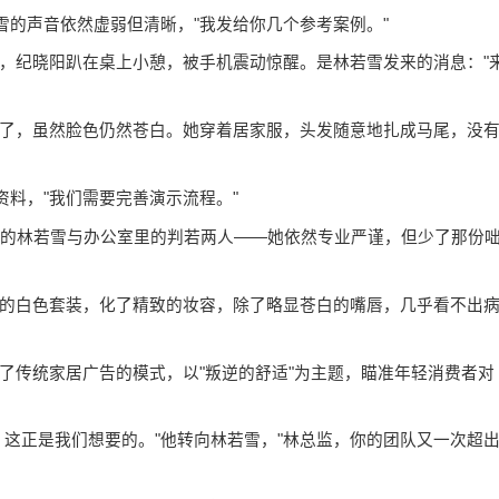
雪的声音依然虚弱但清晰，"我发给你几个参考案例。"
，纪晓阳趴在桌上小憩，被手机震动惊醒。是林若雪发来的消息："
了，虽然脸色仍然苍白。她穿着居家服，头发随意地扎成马尾，没
资料，"我们需要完善演示流程。"
病的林若雪与办公室里的判若两人——她依然专业严谨，但少了那份
的白色套装，化了精致的妆容，除了略显苍白的嘴唇，几乎看不出
了传统家居广告的模式，以"叛逆的舒适"为主题，瞄准年轻消费者对
！这正是我们想要的。"他转向林若雪，"林总监，你的团队又一次超