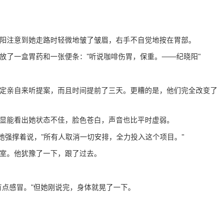
阳注意到她走路时轻微地皱了皱眉，右手不自觉地按在胃部。
放了一盒胃药和一张便条："听说咖啡伤胃，保重。——纪晓阳"
定亲自来听提案，而且时间提前了三天。更糟的是，他们完全改变
显能看出她状态不佳，脸色苍白，声音也比平时虚弱。
"她强撑着说，"所有人取消一切安排，全力投入这个项目。"
室。他犹豫了一下，跟了过去。
有点感冒。"但她刚说完，身体就晃了一下。