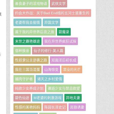
善良妻子的淫戏物语
武侠文学
约会大作战：关于Bad End线的五河士道重生的
来
那些事
老婆帮我去偷情
异国文学
有
属于我的异世界后宫之旅
碧魔录
末世之霸艳雄途
我在异世界疯狂试探
借种换亲
仙子的修行·美人篇
咄
性奴隶公主逆袭之路
双面淫后初长成
我在三国当混蛋
山海惊变
凐没的光芒
病
媚肉守护者
诸天之乡村爱情
纯欲少女养成计划
邂逅少女与禁忌欲望
碧色仙途
M老婆的刺激游戏
异地夫妻
出
性感的美艳妈妈
陈园长淫史记
恶狼诱妻