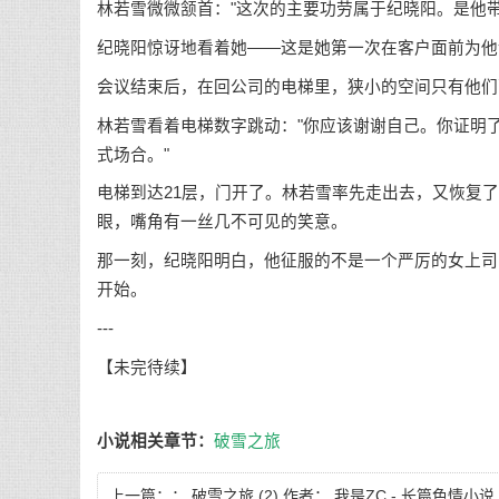
林若雪微微颔首："这次的主要功劳属于纪晓阳。是他
纪晓阳惊讶地看着她——这是她第一次在客户面前为他
会议结束后，在回公司的电梯里，狭小的空间只有他们
林若雪看着电梯数字跳动："你应该谢谢自己。你证明
式场合。"
电梯到达21层，门开了。林若雪率先走出去，又恢复
眼，嘴角有一丝几不可见的笑意。
那一刻，纪晓阳明白，他征服的不是一个严厉的女上司
开始。
---
【未完待续】
小说相关章节：
破雪之旅
上一篇：：
破雪之旅 (2) 作者： 我是ZC - 长篇色情小说