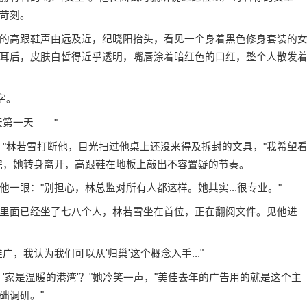
苛刻。
的高跟鞋声由远及近，纪晓阳抬头，看见一个身着黑色修身套装的
耳后，皮肤白皙得近乎透明，嘴唇涂着暗红色的口红，整个人散发
字。
第一天——"
。"林若雪打断他，目光扫过他桌上还没来得及拆封的文具，"我希望
完，她转身离开，高跟鞋在地板上敲出不容置疑的节奏。
一眼："别担心，林总监对所有人都这样。她其实...很专业。"
里面已经坐了七八个人，林若雪坐在首位，正在翻阅文件。见他进
，我认为我们可以从'归巢'这个概念入手..."
'家是温暖的港湾'？"她冷笑一声，"美佳去年的广告用的就是这个主
础调研。"