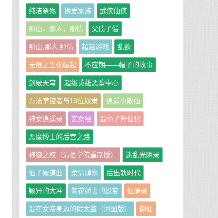
纯洁祭殇
换爱家族
武侠仙侠
那山，那人，那情
父债子偿
那山,那人,那情
超越游戏
乱欲
无限之生化崛起
不应期——帽子的故事
剑破天穹
超级英雄恶堕中心
了
万法掌控者与13位奴隶
逍遥小散仙
神女逍遥录
玄女经
混小子升仙记
恶魔博士的后宫之路
神御之权（清茗学院重制版）
迷乱光阴录
仙子破道曲
柔情肆水
后出轨时代
颖异的大冲
警花娇妻的蜕变
仙漓录
混在女帝身边的假太监（河图版）
御仙