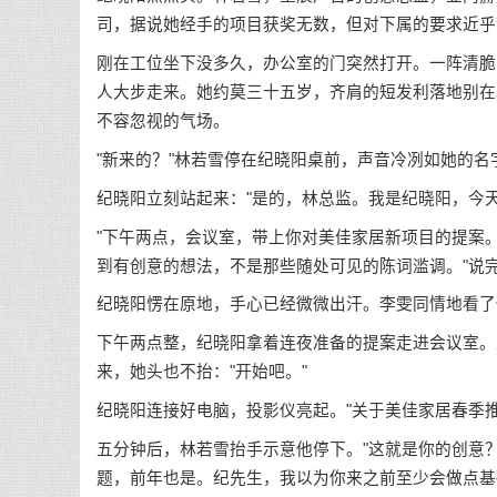
司，据说她经手的项目获奖无数，但对下属的要求近乎
刚在工位坐下没多久，办公室的门突然打开。一阵清脆
人大步走来。她约莫三十五岁，齐肩的短发利落地别在
不容忽视的气场。
"新来的？"林若雪停在纪晓阳桌前，声音冷冽如她的名
纪晓阳立刻站起来："是的，林总监。我是纪晓阳，今天
"下午两点，会议室，带上你对美佳家居新项目的提案
到有创意的想法，不是那些随处可见的陈词滥调。"说
纪晓阳愣在原地，手心已经微微出汗。李雯同情地看了他
下午两点整，纪晓阳拿着连夜准备的提案走进会议室。
来，她头也不抬："开始吧。"
纪晓阳连接好电脑，投影仪亮起。"关于美佳家居春季推广
五分钟后，林若雪抬手示意他停下。"这就是你的创意？
题，前年也是。纪先生，我以为你来之前至少会做点基