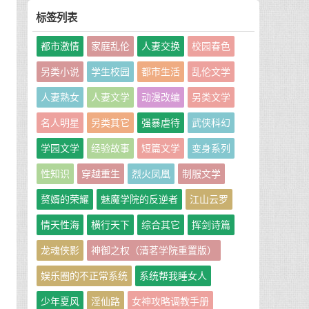
标签列表
女
都市激情
家庭乱伦
人妻交换
校园春色
着
另类小说
学生校园
都市生活
乱伦文学
人妻熟女
人妻文学
动漫改编
另类文学
名人明星
另类其它
强暴虐待
武侠科幻
看
学园文学
经验故事
短篇文学
变身系列
性知识
穿越重生
烈火凤凰
制服文学
赘婿的荣耀
魅魔学院的反逆者
江山云罗
情天性海
横行天下
综合其它
挥剑诗篇
龙魂侠影
神御之权（清茗学院重置版）
娱乐圈的不正常系统
系统帮我睡女人
少年夏风
淫仙路
女神攻略调教手册